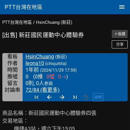
PTT
台灣在地區
PTT台灣在地區
/
HsinChuang (新莊)
[出售] 新莊國民運動中心體驗券
＋收藏
分享
看板
HsinChuang
(新莊)
作者
leona10
(chiquitita)
時間
1年前
(2024/11/29 17:59)
推噓
0
(
0
推
0
噓
0
→
)
留言
0則, 0人
參與
討論串
72/84 (看更多)
說明
商品名稱：新莊國民運動中心體驗券四張

交易地區：

          機捷A3站，週六下午15:05
