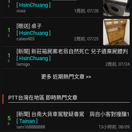
1
[
HsinChuang
]
1
nixie
1周前
,
07/28
[贈送] 桌子
1
[
HsinChuang
]
5
catee403
2周前
,
07/25
[新聞] 新莊箱屍案老翁自然死亡 兒子遺棄屍體判
1
[
HsinChuang
]
3
lamigo
2周前
,
07/24
更多 近期熱門文章 >>
PTT台灣在地區 即時熱門文章
[新聞] 台南大貨車駕駛疑毒駕 與自小客對撞釀1
5
[
Tainan
]
8
iam168888888
13小時前
,
08/09