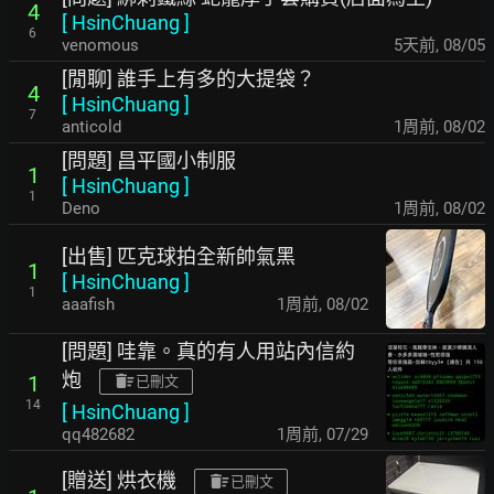
4
[
HsinChuang
]
6
venomous
5天前
,
08/05
[閒聊] 誰手上有多的大提袋？
4
[
HsinChuang
]
7
anticold
1周前
,
08/02
[問題] 昌平國小制服
1
[
HsinChuang
]
1
Deno
1周前
,
08/02
[出售] 匹克球拍全新帥氣黑
1
[
HsinChuang
]
1
aaafish
1周前
,
08/02
[問題] 哇靠。真的有人用站內信約
炮
1
已刪文
14
[
HsinChuang
]
qq482682
1周前
,
07/29
[贈送] 烘衣機
已刪文