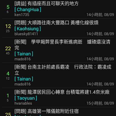
[請益] 有插座而且可聊天的地方
5
[
ChangHua
]
6
ken1735
14小時前
,
08/09
[問題] 大順路往南大豐路口 黃槽化線很煩
12
[
Kaohsiung
]
25
bluesky81411
14小時前
,
08/09
[新聞] 學甲揭弊里長李新進病逝 爐碴還沒清
完
22
[
Tainan
]
45
mado816
14小時前
,
08/09
[新聞] 台南主計前處長霸凌 行政法院：霸凌成
立
4
[
Tainan
]
12
mado816
14小時前
,
08/09
[新聞] 龍潭居民回心轉意 台積電將建1.4奈米廠
1
[
Taoyuan
]
5
hvariables
15小時前
,
08/09
[問題] 高雄第一殯儀館附近住宿
25