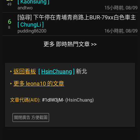
[
Kaohsiung
]
49
andtwo
15小時前
,
08/09
[協尋] 下午停在青埔青商路上BUR-79xx白色車主
6
[
ChungLi
]
8
pudding86200
16小時前
,
08/09
更多 即時熱門文章 >>
‣
返回看板
[
HsinChuang
]
新北
‣
更多 leona10 的文章
文章代碼(AID):
#1dIW3jM-
(HsinChuang)
關閉廣告 方便截圖