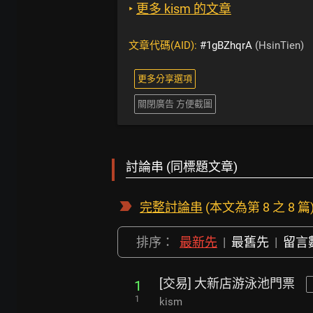
‣
更多 kism 的文章
文章代碼(AID):
#1gBZhqrA
(HsinTien)
更多分享選項
關閉廣告 方便截圖
討論串 (同標題文章)
完整討論串
(本文為第 8 之 8 篇
排序：
最新先
|
最舊先
|
留言
[交易] 大新店游泳池門票
1
1
kism