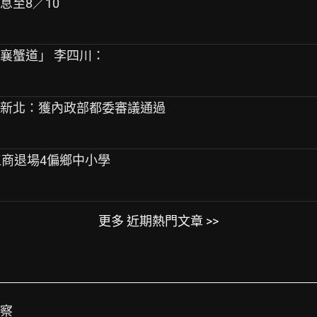
息至8／10
「襄蟹道」 李四川：
案 新北：獲內政部都委審議通過
強工商退場4偏鄉中小學
更多 近期熱門文章 >>
觀察