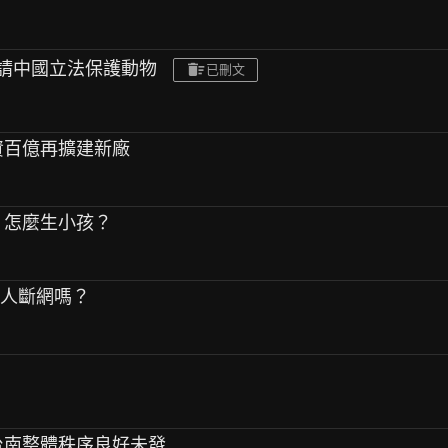
旺,請中國立法保護動物
已刪文
斥資百億再擴建新廠
！ 怎麼生小孩？
他人斷網嗎？
 台南整體秩序良好未發