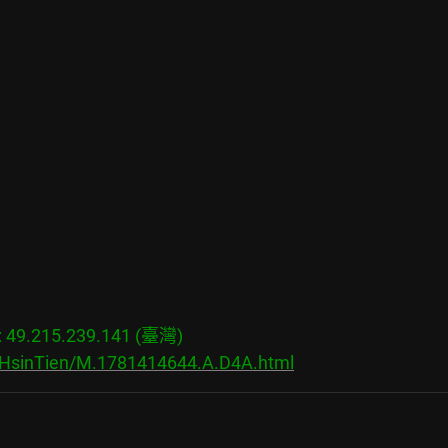
9.215.239.141 (臺灣)

s/HsinTien/M.1781414644.A.D4A.html