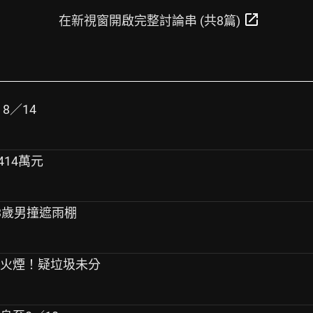
open_in_new
在新視窗開啟完整討論串 (共8篇)
8／14
414萬元
73歲男撞遮雨棚
竄火煙！疑垃圾未分