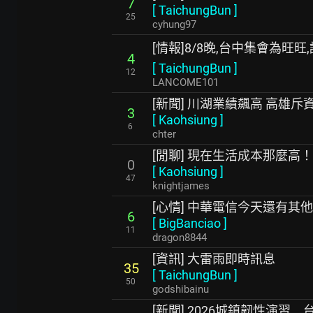
7
[
TaichungBun
]
25
cyhung97
[情報]8/8晚,台中集會為旺
4
[
TaichungBun
]
12
LANCOME101
[新聞] 川湖業績飆高 高雄
3
[
Kaohsiung
]
6
chter
[閒聊] 現在生活成本那麼高
0
[
Kaohsiung
]
47
knightjames
[心情] 中華電信今天還有其
6
[
BigBanciao
]
11
dragon8844
[資訊] 大雷雨即時訊息
35
[
TaichungBun
]
50
godshibainu
[新聞] 2026城鎮韌性演習