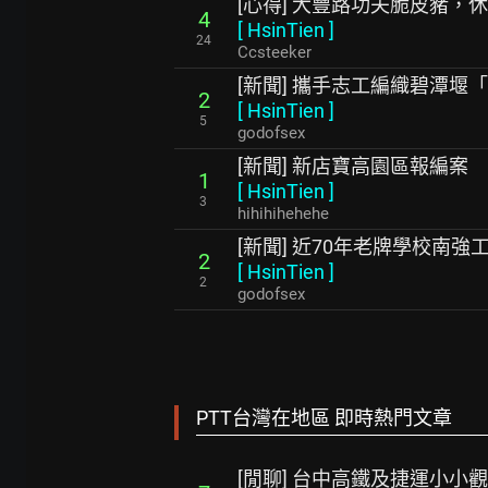
[心得] 大豐路功夫脆皮豬，休
4
[
HsinTien
]
24
Ccsteeker
[新聞] 攜手志工編織碧潭堰
2
[
HsinTien
]
5
godofsex
[新聞] 新店寶高園區報編
1
[
HsinTien
]
3
hihihihehehe
[新聞] 近70年老牌學校南
2
[
HsinTien
]
2
godofsex
PTT台灣在地區 即時熱門文章
[閒聊] 台中高鐵及捷運小小