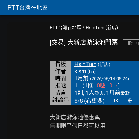
PTT
台灣在地區
PTT台灣在地區
/
HsinTien (新店)
[交易] 大新店游泳池門票
已
看板
HsinTien
(新店)
作者
kism
(ha)
時間
1月前
(2026/06/14 05:24)
推噓
1
(
1
推
0
噓
0
→
)
留言
1則, 1人
, 1月前
參與
最新
討論串
8/8 (看更多)
大新店游泳池優惠票

無期限平假日都可以用
