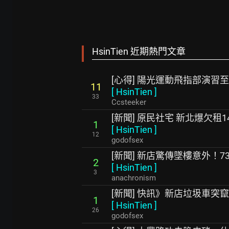
HsinTien 近期熱門文章
[心得] 陽光運動飛指部演習至 
11
[
HsinTien
]
33
Ccsteeker
[新聞] 原民社宅 新北爆欠租1
1
[
HsinTien
]
12
godofsex
[新聞] 新店驚傳墜樓意外！
2
[
HsinTien
]
3
anachronism
[新聞] 快訊》新店垃圾車突
1
[
HsinTien
]
26
godofsex