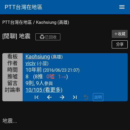
PTT
台灣在地區
PTT台灣在地區
/
Kaohsiung (高雄)
＋收藏
[閒聊] 地震
已回收
分享
看板
Kaohsiung
(高雄)
作者
viciv
(小荳)
時間
10年前
(2016/06/23 21:07)
推噓
8
(
8
推
0
噓
1
→
)
留言
9則, 9人
參與
討論串
10/105 (看更多)
說明
地震...
