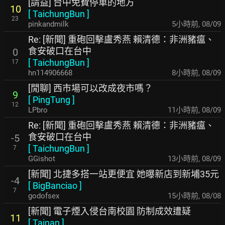
[請益] 台中免費停車的地方
10
[
TaichungBun
]
23
pinkandmilk
5小時前
,
08/09
Re: [新聞] 重砲回擊盧秀燕 賴清德：非洲豬瘟、
食安破口在台中
0
[
TaichungBun
]
17
hn114906668
8小時前
,
08/09
[閒聊] 西市場可以改成夜市嗎？
9
[
PingTung
]
12
LPbro
11小時前
,
08/09
Re: [新聞] 重砲回擊盧秀燕 賴清德：非洲豬瘟、
食安破口在台中
-5
[
TaichungBun
]
7
GGishot
13小時前
,
08/09
[新聞] 北捷多搭一站更便宜 她曝新店到新埔35元
-4
[
BigBanciao
]
7
godofsex
15小時前
,
08/08
[新聞] 電子煙入侵台南校園 防制成效遭疑
11
[
Tainan
]