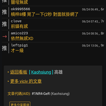
鹽埕無感
, 6
ok9995566
06/24 06:49,
F
推
楠梓8樓 晃了一下(2秒 對面就掛網了
, 7
clove
06/24 07:43,
F
推
前鎮有感
, 8
amico223
06/24 08:56,
F
→
依然無感XD
, 9
leftpig1
06/24 13:06,
F
推
才ㄧ級
‣
返回看板
[
Kaohsiung
]
高雄
‣
更多 viciv 的文章
文章代碼(AID):
#1NR4-GeR
(Kaohsiung)
更多分享選項