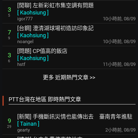
[閒聊] 左新彩虹市集空調有問題
3
[
Kaohsiung
]
5
igor777
10小時前
,
08/09
[台鋼] 澄清湖球場初造訪印象記
7
[
Kaohsiung
]
9
noangel
10小時前
,
08/09
[問題] CP值高的飯店
3
[
Kaohsiung
]
6
hstf
11小時前
,
08/09
更多 近期熱門文章 >>
PTT台灣在地區 即時熱門文章
[新聞] 手機斷訊災情也能傳出去 臺南青年進駐
9
[
Tainan
]
29
gearty
2小時前
,
08/09