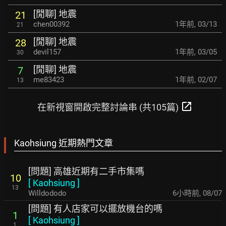
[閒聊] 地震
21
chen00392
1年前
,
03/13
21
[閒聊] 地震
28
devil157
1年前
,
03/05
30
[閒聊] 地震
7
me83423
1年前
,
02/07
13
open_in_new
在新視窗開啟完整討論串 (共105篇)
Kaohsiung 近期熱門文章
[問題] 高雄近期有二手市集嗎
10
[
Kaohsiung
]
13
Willdododo
6小時前
,
08/07
[問題] 有人店家可以擺放機台的嗎
1
[
Kaohsiung
]
1