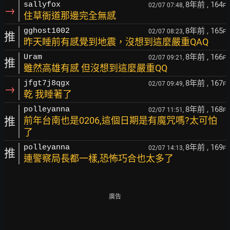
8年前
, 164
sallyfox
02/07 07:48,
F
→
住草衙道那邊完全無感
8年前
, 165
gghost1002
02/07 08:23,
F
推
昨天睡前有感覺到地震，沒想到這麼嚴重QAQ
8年前
, 166
Uram
02/07 09:21,
F
推
雖然高雄有感 但沒想到這麼嚴重QQ
8年前
, 167
jfgt7j8qgx
02/07 09:49,
F
→
乾 我睡著了
8年前
, 168
polleyanna
02/07 11:51,
F
推
前年台南也是0206,這個日期是有魔咒嗎?太可怕
了
8年前
, 169
polleyanna
02/07 14:13,
F
推
連警察局長都一樣,恐怖巧合也太多了
廣告