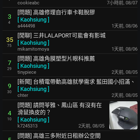
cookieabc
7小時前
,
08/07
[問題] 高雄修理自行車卡鞋脫膠
3
[
Kaohsiung
]
4
a444498
1天前
,
08/06
[閒聊] 三井LALAPORT可能會有影城
35
[
Kaohsiung
]
75
mikamitomoya
1天前
,
08/06
[問題] 高雄角膜塑型片眼科推薦
7
[
Kaohsiung
]
29
tinypiece
2天前
,
08/05
[新聞] 台積電帶動高雄就學需求 藍田國小招滿、
9
[
Kaohsiung
]
30
chter
2天前
,
08/05
[問題] 請問苓雅、鳳山區 有沒有在
滑鼠換皮的？
4
[
Kaohsiung
]
10
k7245313
2天前
,
08/05
[問題] 高雄三多附近日租辦公空間