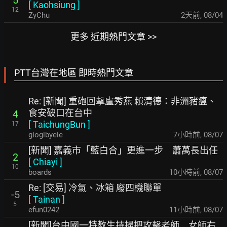
5
[
Kaohsiung
]
12
ZyChu
2天前
,
08/04
更多 近期熱門文章 >>
PTT台灣在地區 即時熱門文章
Re: [新聞] 重砲回擊盧秀燕 賴清德：非洲豬瘟、
食安破口在台中
4
[
TaichungBun
]
17
giogibyeie
7小時前
,
08/07
[新聞] 嘉義市「藍白合」更進一步 蕭萬長出任
2
[
Chiayi
]
10
boards
10小時前
,
08/07
Re: [交易] 冷氣、冰箱 廢四機聯單
-5
[
Tainan
]
5
efun0242
11小時前
,
08/07
[新聞]台中國一特教生持掃把攻擊老師 女師右