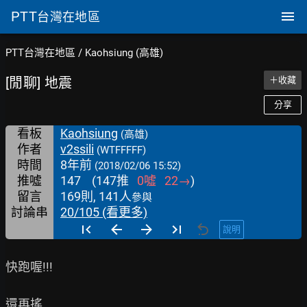
PTT
台灣在地區
PTT台灣在地區
/
Kaohsiung (高雄)
[閒聊] 地震
＋收藏
分享
看板
Kaohsiung
(高雄)
作者
v2ssili
(WTFFFFF)
時間
8年前
(2018/02/06 15:52)
推噓
147
(
147
推
0
噓
22
→
)
留言
169則, 141人
參與
討論串
20/105 (看更多)
說明
快跑喔!!!

還再搖
