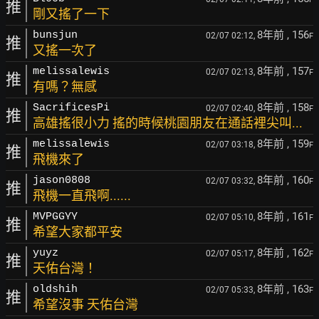
推
剛又搖了一下
8年前
, 156
bunsjun
02/07 02:12,
F
推
又搖一次了
8年前
, 157
melissalewis
02/07 02:13,
F
推
有嗎？無感
8年前
, 158
SacrificesPi
02/07 02:40,
F
推
高雄搖很小力 搖的時候桃園朋友在通話裡尖叫...
8年前
, 159
melissalewis
02/07 03:18,
F
推
飛機來了
8年前
, 160
jason0808
02/07 03:32,
F
推
飛機一直飛啊......
8年前
, 161
MVPGGYY
02/07 05:10,
F
推
希望大家都平安
8年前
, 162
yuyz
02/07 05:17,
F
推
天佑台灣！
8年前
, 163
oldshih
02/07 05:33,
F
推
希望沒事 天佑台灣