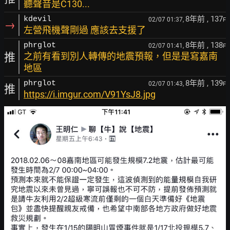
聽聲音是C130...
8年前
, 137
kdevil
02/07 01:37,
F
→
左營飛機聲剛過 應該去支援了
8年前
, 138
phrglot
02/07 01:41,
F
推
之前有看到別人轉傳的地震預報，但是是寫嘉南
地區
8年前
, 139
phrglot
02/07 01:43,
F
推
https://i.imgur.com/V91YsJ8.jpg