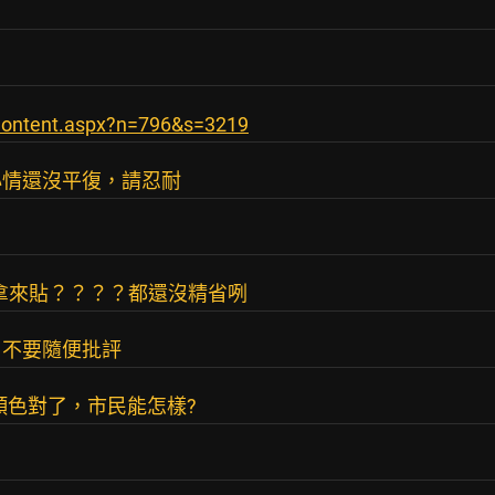
Content.aspx?n=796&s=3219
心情還沒平復，請忍耐
也拿來貼？？？？都還沒精省咧
，不要隨便批評
顏色對了，市民能怎樣?