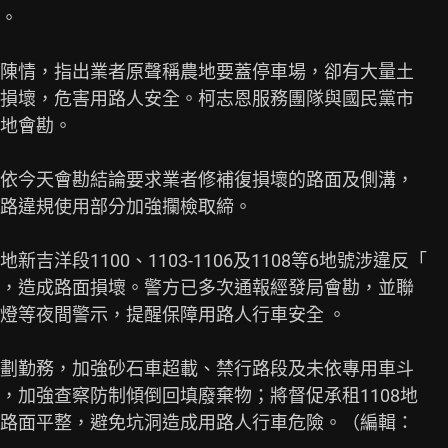
。

陳情，指出業者原聲稱農地要蓋停車場，卻有大量土

損壞，危害用路人安全。柯志恩服務團隊與國民黨市

地會勘。

依今天會勘結論要求業者修補復損壞的路面及側溝，

路違規使用部分加強攔檢取締。

洋段1100、1103-1106及1108等6地號涉違反「

，造成路面損壞。警方已多次通報經發局會勘，並聯

燈等夜間警示，提醒保障用路人行車安全 。

劃勤務，加強砂石車超載、禁行路段及未依專用車斗

加強查察防制傾倒回填廢棄物；將督促承租1108地

路面平整，避免坑洞造成用路人行車危險。（編輯：
