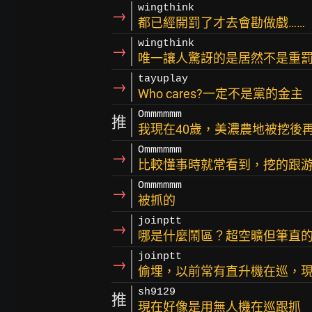
wingthink
→
都已經開罰了才去會勘做戲……
wingthink
→
唯一讓人驚訝的是居然不是重罰
tayuplay
→
Who cares?一定不是黨的金主
Ommmmmm
推
我現在40歲，美濃農地被挖後
Ommmmmm
→
比較懂事時就常看到，挖的跟
Ommmmmm
→
被抓的
joinptt
→
哪是什麼鬧區？超空曠但筆直
joinptt
→
偷埋，以前常有直升機在巡，
sh9129
推
現在好像是用無人機在巡跟抓