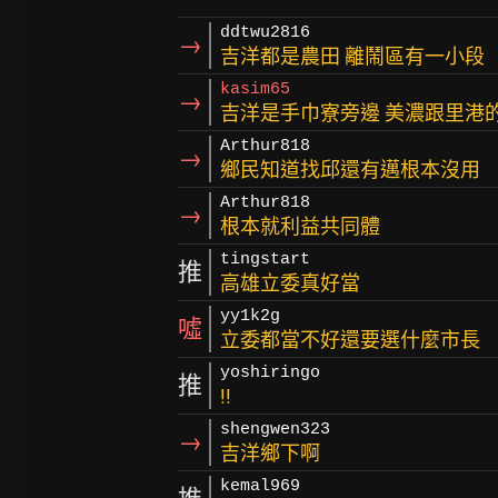
ddtwu2816
→
吉洋都是農田 離鬧區有一小段
kasim65
→
吉洋是手巾寮旁邊 美濃跟里港
Arthur818
→
鄉民知道找邱還有邁根本沒用
Arthur818
→
根本就利益共同體
tingstart
推
高雄立委真好當
yy1k2g
噓
立委都當不好還要選什麼市長
yoshiringo
推
!!
shengwen323
→
吉洋鄉下啊
kemal969