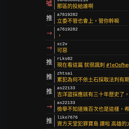
JOKO58802218
噓
那區的投給誰啊
a7619282
推
立委不管也會上，管你幹嘛
a7619282
→
，
xc2v
→
可惡
rLks02
推
現在看這篇 就很諷刺
#1eOsfhe
zhtsai
推
累犯為何不依土石採取法判有
as22133
推
吉洋盜採應該有三十年歷史了
as22133
→
檢舉不知道幾百次也是這樣，
liko7676
推
資方天堂犯罪寶島 讚啦 高雄的