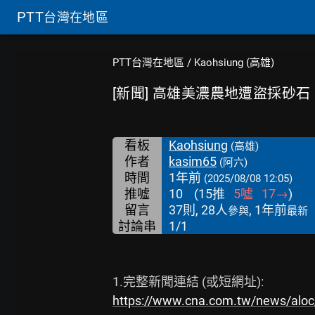
PTT
台灣在地區
PTT台灣在地區
/
Kaohsiung (高雄)
[新聞] 高雄美濃農地遭盜採砂石
看板
Kaohsiung
(高雄)
作者
kasim65
(阿六)
時間
1年前
(2025/08/08 12:05)
推噓
10
(
15
推
5
噓
17
→
)
留言
37則, 28人
, 1年前
參與
最新
討論串
1/1
https://www.cna.com.tw/news/alo