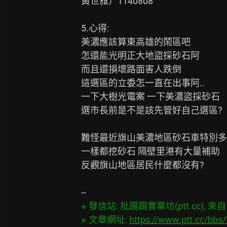
黃世雅）1140808

5.心得:

美濃應該算東高雄的鬧區吧

怎還能光明正大地盜採砂石阿

而且還損壞路面害人跌倒

這選區的立委怎一直在出事阿..

一下大樹光電案 一下美濃盜採砂石

選市長前是不是該先管好自己選區?

難怪最近旗山美濃地區砂石車特別多

一樣都挖砂石 隔壁里港有大量補助

反觀旗山地區居民什麼都沒有?

※ 發信站: 批踢踢實業坊(ptt.cc), 來自: 1
※ 文章網址: 
https://www.ptt.cc/bb