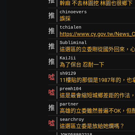
推
幹麻 不去林園挖 林園也很鄉下
chinoevers
推
誤採
tchialen
推
https://www.cy.gov.tw/News_
Subliminal
推
這選區的立委剛從國外回來，
KaiJii
推
為了保台 忍耐一下
sh9129
噓
11樓貼的那個是1987年的，
premh104
噓
這是最會縮短城鄉差距的作法
partner
推
高雄的立委雖然普遍不OK，但
searchroy
噓
這選區立委是放給她爛嗎？