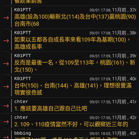
餐飲業銷售
11月前
, 37
K01PTT
09/01 17:08,
F
→
高雄(設為100)輸新北(114)及台中(137)贏桃園(90)
台南市(68
11月前
, 38
K01PTT
09/01 17:08,
F
→
如果以五都各自成長率來看109年為基期(100)，
高雄成長率
11月前
, 39
K01PTT
09/01 17:09,
F
→
反而是最後一名，從109至113年，桃園(161)、新
北(150)、
11月前
, 40
K01PTT
09/01 17:09,
F
→
台中(150)、台南(144)、高雄(141)，理想很豐滿
現實很骨感
11月前
, 41
chter
09/01 17:50,
F
→
1. 應該要高雄自己跟自己比吧
11月前
, 42
chter
09/01 17:50,
F
→
2. 109、110疫情當然不好，可以觀察近三年的
11月前
, 43
bbbing
09/01 18:05,
F
→