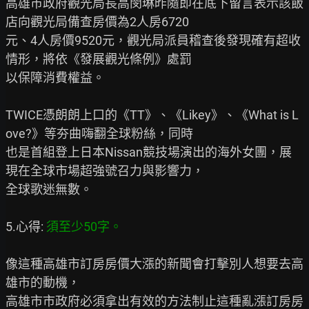
高雄市政府觀光局長高閔琳昨隨即在底下留言表示該飯
店向觀光局備查房價為2人房6720

元、4人房價9520元，觀光局派員稽查後發現確有超收
情形，將依《發展觀光條例》處罰

以保障消費權益。

TWICE憑朗朗上口的《TT》、《Likey》、《What is L
ove?》等夯曲嗨翻全球粉絲，同時

也是首組登上日本Nissan競技場演出的海外女團，展
現在全球市場超強號召力與影響力，

全球歌迷無數。

5.心得: 
須至少50字。
像這種高雄市訂房房價大漲的新聞會打擊別人想要去高
雄市的動機，

高雄市市政府必須拿出有效的方法制止這種亂漲訂房房