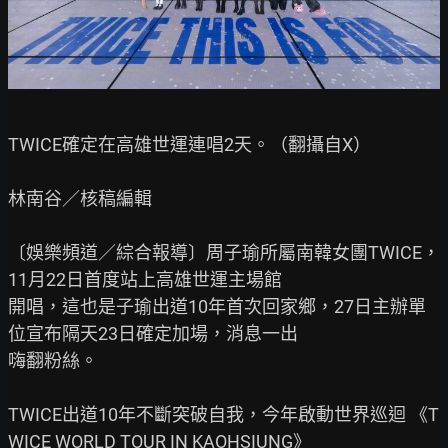
TWICE確定在高雄世運連唱2天。（翻攝自X）

林南谷／核稿編輯

〔娛樂頻道／綜合報導〕周子瑜所屬南韓女團TWICE，
11月22日首度站上高雄世運主場館

開唱，這也是子瑜出道10年首次回家鄉，27日主辦單
位宣布隔天23日確定加場，消息一出

嗨翻粉絲。

TWICE出道10年不斷突破自我，今年啟動世界巡迴 《T
WICE WORLD TOUR IN KAOHSIUNG》
