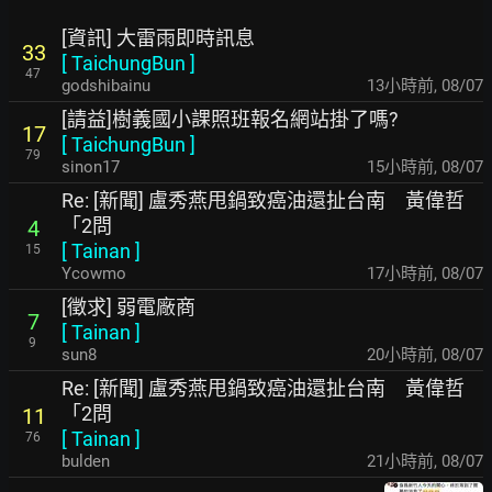
[資訊] 大雷雨即時訊息
33
[
TaichungBun
]
47
godshibainu
13小時前
,
08/07
[請益]樹義國小課照班報名網站掛了嗎?
17
[
TaichungBun
]
79
sinon17
15小時前
,
08/07
Re: [新聞] 盧秀燕甩鍋致癌油還扯台南 黃偉哲
「2問
4
[
Tainan
]
15
Ycowmo
17小時前
,
08/07
[徵求] 弱電廠商
7
[
Tainan
]
9
sun8
20小時前
,
08/07
Re: [新聞] 盧秀燕甩鍋致癌油還扯台南 黃偉哲
「2問
11
[
Tainan
]
76
bulden
21小時前
,
08/07