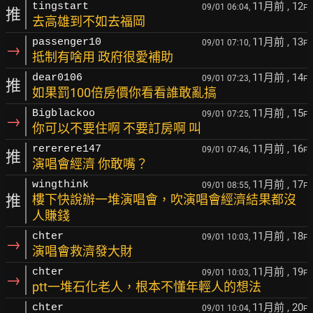
11月前
, 12
tingstart
09/01 06:04,
F
推
去高雄到不如去福岡
11月前
, 13
passenger10
09/01 07:10,
F
→
抵制有啥用 政府很愛補助
11月前
, 14
dear0106
09/01 07:23,
F
推
如果罰100倍房價你看看誰敢亂搞
11月前
, 15
Bigblackoo
09/01 07:25,
F
→
你可以不要住啊 不要訂房啊 叫
11月前
, 16
rererere147
09/01 07:46,
F
推
演唱會經濟 你敢嘴？
11月前
, 17
wingthink
09/01 08:55,
F
推
樓下快說辦一堆演唱會，吹演唱會經濟結果都沒
人賺錢
11月前
, 18
chter
09/01 10:03,
F
→
演唱會救濟發大財
11月前
, 19
chter
09/01 10:03,
F
→
ptt一堆石化老人，根本不懂年輕人的想法
11月前
, 20
chter
09/01 10:04,
F