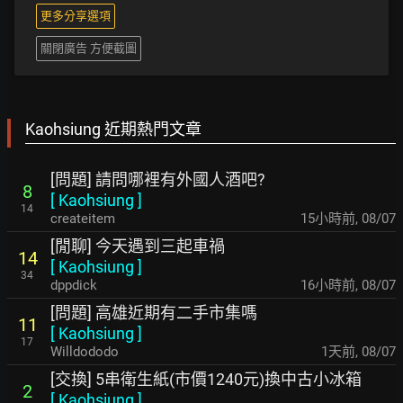
更多分享選項
關閉廣告 方便截圖
Kaohsiung 近期熱門文章
[問題] 請問哪裡有外國人酒吧?
8
[
Kaohsiung
]
14
createitem
15小時前
,
08/07
[閒聊] 今天遇到三起車禍
14
[
Kaohsiung
]
34
dppdick
16小時前
,
08/07
[問題] 高雄近期有二手市集嗎
11
[
Kaohsiung
]
17
Willdododo
1天前
,
08/07
[交換] 5串衛生紙(市價1240元)換中古小冰箱
2
[
Kaohsiung
]