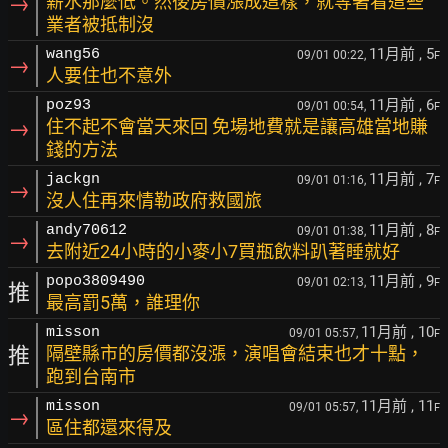
→
薪水那麼低。然後房價漲成這樣，就等著看這些
業者被抵制沒
11月前
, 5
wang56
09/01 00:22,
F
→
人要住也不意外
11月前
, 6
poz93
09/01 00:54,
F
→
住不起不會當天來回 免場地費就是讓高雄當地賺
錢的方法
11月前
, 7
jackgn
09/01 01:16,
F
→
沒人住再來情勒政府救國旅
11月前
, 8
andy70612
09/01 01:38,
F
→
去附近24小時的小麥小7買瓶飲料趴著睡就好
11月前
, 9
popo3809490
09/01 02:13,
F
推
最高罰5萬，誰理你
11月前
, 10
misson
09/01 05:57,
F
推
隔壁縣市的房價都沒漲，演唱會結束也才十點，
跑到台南市
11月前
, 11
misson
09/01 05:57,
F
→
區住都還來得及