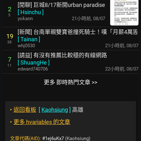
[閒聊] 巨城8/17新開urban paradise
2
[
Hsinchu
]
5
yokann
21小時前
,
08/07
[新聞] 台南單親雙寶爸撞死騎士！嘆「月薪4萬똠
19
[
Tainan
]
38
whj0530
21小時前
,
08/07
[請益] 有沒有推薦比較穩的有線網路
7
[
ShuangHe
]
11
edward740706
22小時前
,
08/07
更多 即時熱門文章 >>
‣
返回看板
[
Kaohsiung
]
高雄
‣
更多 hvariables 的文章
文章代碼(AID):
#1ej6uKx7
(Kaohsiung)