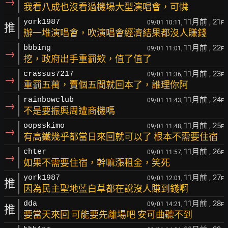
→
我看八成也沒看過機場大型演唱會，可憐
11月前
, 21
york1987
09/01 10:11,
F
推
辦一堆演唱會，吹演唱會經濟結果都沒人賺錢
11月前
, 22
bbbing
09/01 11:01,
F
→
挖，政府出手重罰欸，值了值了
11月前
, 23
crassus7217
09/01 11:36,
F
→
重罰五萬，賣個五間就回本了，誰理你阿
11月前
, 24
rainbowclub
09/01 11:43,
F
→
不是要振興周遭商機嗎
11月前
, 25
oopsskimo
09/01 11:48,
F
→
有高鐵幾乎都當日來回就可以了 根本不需要住宿
11月前
, 26
chter
09/01 11:57,
F
→
如果不需要住宿，幹嘛漲租金，笑死
11月前
, 27
york1987
09/01 12:01,
F
推
因為民主聖地藍白草都在說沒人賺到錢啊
11月前
, 28
dda
09/01 14:21,
F
推
要當天來回 可能要先離場吧 安可曲聽不到