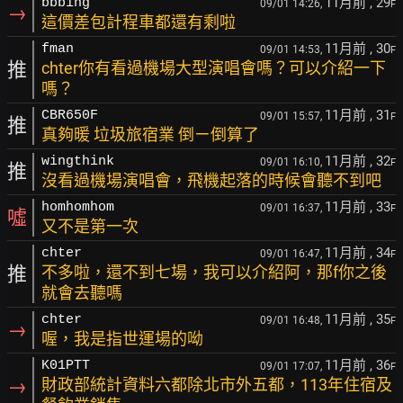
11月前
, 29
bbbing
09/01 14:26,
F
→
這價差包計程車都還有剩啦
11月前
, 30
fman
09/01 14:53,
F
推
chter你有看過機場大型演唱會嗎？可以介紹一下
嗎？
11月前
, 31
CBR650F
09/01 15:57,
F
推
真夠暖 垃圾旅宿業 倒ㄧ倒算了
11月前
, 32
wingthink
09/01 16:10,
F
推
沒看過機場演唱會，飛機起落的時候會聽不到吧
11月前
, 33
homhomhom
09/01 16:37,
F
噓
又不是第一次
11月前
, 34
chter
09/01 16:47,
F
推
不多啦，還不到七場，我可以介紹阿，那f你之後
就會去聽嗎
11月前
, 35
chter
09/01 16:48,
F
→
喔，我是指世運場的呦
11月前
, 36
K01PTT
09/01 17:07,
F
→
財政部統計資料六都除北市外五都，113年住宿及