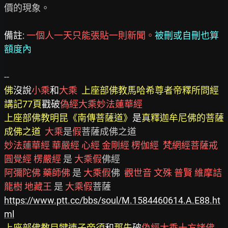
價的現象。

備註: 
一個人一天只能張貼一則新聞。
被刪或自刪也算
額度內
佛
沒說
小乘
和
大乘  
上座部佛教馬哈希尊者帝釋所問經
講記77頁
戳破
偽經大乘妙法蓮華經
上座部佛教明昆《南傳菩薩道》
是
真釋迦牟尼佛的菩薩
成佛之道
大乘
是
假
妙法蓮華經
華嚴經
心經
金剛經
楞伽經
梵網經菩薩戒
圓覺經
楞嚴經
 是 
大乘假
阿彌陀佛
藥師佛
 是 
大乘假
佛  
觀世音
文殊
普賢
維摩詰
龍樹
地藏王
 是 
大乘假
https://www.ptt.cc/bbs/soul/M.1584460614.A.E88.ht
ml
上座部佛教目犍連子帝須
和
那先
破
偽經大乘十方諸佛