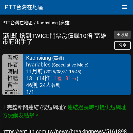
PTT
台灣在地區
PTT台灣在地區
/
Kaohsiung (高雄)
[新聞] 搶到TWICE門票房價飆10倍 高雄
＋收藏
市府出手了
分享
看板
Kaohsiung
(高雄)
作者
hvariables
(Speculative Male)
時間
11月前
(2025/08/31 15:45)
推噓
13
(
14
推
1
噓
31
→
)
留言
46則, 24人
參與
討論串
1/1
1.完整新聞連結 (或短網址):
 連結過長時可提供短網址
方便網友點擊。
https://ent.ltn.com.tw/news/breakingnews/5161898