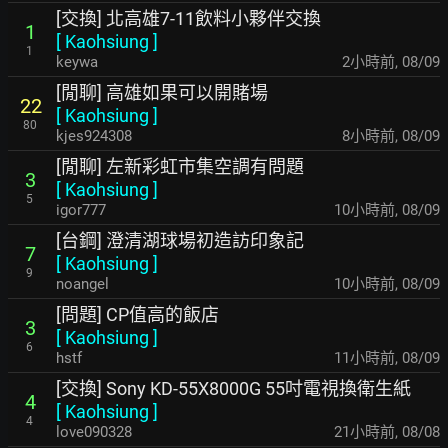
[交換] 北高雄7-11飲料小夥伴交換
1
[
Kaohsiung
]
1
keywa
2小時前
,
08/09
[閒聊] 高雄如果可以開賭場
22
[
Kaohsiung
]
80
kjes924308
8小時前
,
08/09
[閒聊] 左新彩虹市集空調有問題
3
[
Kaohsiung
]
5
igor777
10小時前
,
08/09
[台鋼] 澄清湖球場初造訪印象記
7
[
Kaohsiung
]
9
noangel
10小時前
,
08/09
[問題] CP值高的飯店
3
[
Kaohsiung
]
6
hstf
11小時前
,
08/09
[交換] Sony KD-55X8000G 55吋電視換衛生紙
4
[
Kaohsiung
]
4
love090328
21小時前
,
08/08