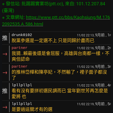
※ 發信站: 批踢踢實業坊(ptt.cc), 來自: 101.12.207.84 
(臺灣)

※ 文章網址: 
https://www.ptt.cc/bbs/Kaohsiung/M.176
2092535.A.586.html
9月前
, 1
drunk0102
11/02 22:13,
F
推
脫黨參選是一定選不上 只是同歸於盡而已
9月前
, 2
partner
11/02 22:16,
F
→
我猜..賴最後還是會屈服，高雄與台南都一樣，不
爽但認命
9月前
, 3
partner
11/02 22:16,
F
→
的推林岱樺和陳亭妃，不然輸了，裡子面子都沒
了
9月前
, 4
lpllpllpl
11/02 22:19,
F
推
看有沒有要拼初選民調而已 當年劉世芳再怎麼是
愛將 也
9月前
, 5
lpllpllpl
11/02 22:19,
F
→
是要過這關才有的選