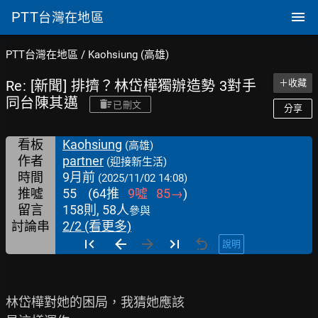
PTT
台灣在地區
PTT台灣在地區
/
Kaohsiung (高雄)
Re: [新聞] 排擠？林岱樺獨辦造勢 3對手
＋收藏
同台陳其邁
已刪文
分享
看板
Kaohsiung
(高雄)
作者
partner
(迎接新生活)
時間
9月前
(2025/11/02 14:08)
推噓
55
(
64
推
9
噓
85
→
)
留言
158則, 58人
參與
討論串
2/2 (看更多)
說明
林岱樺對她的困局，我猜她應該
