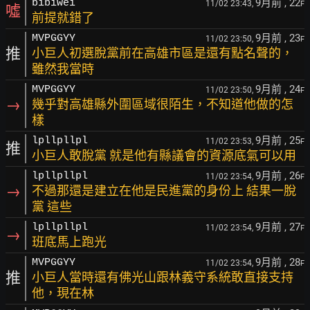
9月前
, 22
bibiwei
11/02 23:43,
F
噓
前提就錯了
9月前
, 23
MVPGGYY
11/02 23:50,
F
推
小巨人初選脫黨前在高雄市區是還有點名聲的，
雖然我當時
9月前
, 24
MVPGGYY
11/02 23:50,
F
→
幾乎對高雄縣外圍區域很陌生，不知道他做的怎
樣
9月前
, 25
lpllpllpl
11/02 23:53,
F
推
小巨人敢脫黨 就是他有縣議會的資源底氣可以用
9月前
, 26
lpllpllpl
11/02 23:54,
F
→
不過那還是建立在他是民進黨的身份上 結果一脫
黨 這些
9月前
, 27
lpllpllpl
11/02 23:54,
F
→
班底馬上跑光
9月前
, 28
MVPGGYY
11/02 23:54,
F
推
小巨人當時還有佛光山跟林義守系統敢直接支持
他，現在林