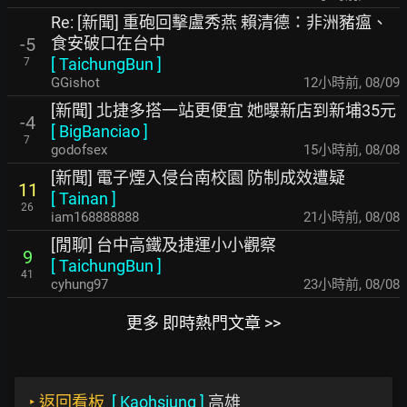
Re: [新聞] 重砲回擊盧秀燕 賴清德：非洲豬瘟、
食安破口在台中
-5
[
TaichungBun
]
7
GGishot
12小時前
,
08/09
[新聞] 北捷多搭一站更便宜 她曝新店到新埔35元
-4
[
BigBanciao
]
7
godofsex
15小時前
,
08/08
[新聞] 電子煙入侵台南校園 防制成效遭疑
11
[
Tainan
]
26
iam168888888
21小時前
,
08/08
[閒聊] 台中高鐵及捷運小小觀察
9
[
TaichungBun
]
41
cyhung97
23小時前
,
08/08
更多 即時熱門文章 >>
‣
返回看板
[
Kaohsiung
]
高雄