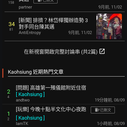
158
partner
9月前
,
11/02
[新聞] 排擠？林岱樺獨辦造勢 3
34
對手同台陳其邁
81
AntiEntropy
9月前
,
11/02
open_in_new
在新視窗開啟完整討論串 (共2篇)
Kaohsiung 近期熱門文章
[問題] 高雄第一殯儀館附近住宿
2
[
Kaohsiung
]
4
andtwo
19分鐘前
,
08/09
[玩樂] 今晚十點半文化中心夜跑
已刪文
1
[
Kaohsiung
]
2
IamTK
1小時前
,
08/09