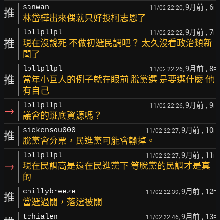
9月前
, 6
sanwan
11/02 22:20,
F
推
林岱樺出來偶就只好投柯志恩了
9月前
, 7
lpllpllpl
11/02 22:22,
F
推
現在沒說死 不做初選民調吧？ 太久沒看政治類新
聞了
9月前
, 8
lpllpllpl
11/02 22:26,
F
推
當年小巨人的例子就在眼前 脫黨選 是要選什麼 他
有自己
9月前
, 9
lpllpllpl
11/02 22:26,
F
→
議會的班底資源嗎？
9月前
, 10
siekensou000
11/02 22:27,
F
推
脫黨會分票，民進黨可能會輸掉。
9月前
, 11
lpllpllpl
11/02 22:27,
F
→
現在民調高是還在民進黨下 等脫黨的民調才是真
的
9月前
, 12
chillybreeze
11/02 22:39,
F
推
當選過關，落選被關
9月前
, 13
tchialen
11/02 22:46,
F