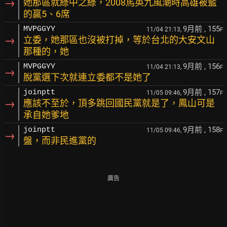
→
她那區就綠中之綠，2008馬英九風潮時高雄被藍
的贏5、6席
9月前
, 155
MVPGGYY
11/04 21:13,
F
→
立委，她那區也沒被打掉，等於台北的大安文山
那種的，她
9月前
, 156
MVPGGYY
11/04 21:13,
F
→
脫黨選下次就連立委都不是她了
9月前
, 157
joinptt
11/05 09:46,
F
→
應該不至於，頂多跳回國民黨就是了，鳳山可是
承自她爹地
9月前
, 158
joinptt
11/05 09:46,
F
→
盤，而非民進黨的
廣告