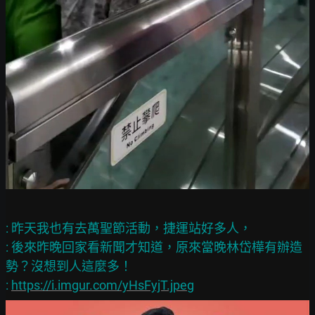
: 昨天我也有去萬聖節活動，捷運站好多人，

: 後來昨晚回家看新聞才知道，原來當晚林岱樺有辦造
勢？沒想到人這麼多！

: 
https://i.imgur.com/yHsFyjT.jpeg