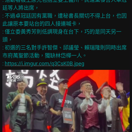
廷等人將出席，

: 不過卓冠廷因有黨職，遭秘書長關切不得上台，也因
此讓原本要站台的四人接連喊卡，

: 僅立委黃秀芳則低調現身在台下，巧的是同天另一
頭，

: 初選的三名對手許智傑、邱議瑩、賴瑞隆則同時出席
市府萬聖節活動，獨缺林岱樺一人。

: 
https://i.imgur.com/q3CsK0B.jpeg