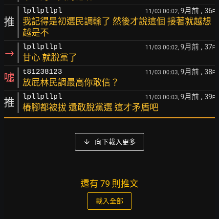
9月前
, 36
lpllpllpl
11/03 00:02,
F
推
我記得是初選民調輸了 然後才說這個 接著就越想
越是不
9月前
, 37
lpllpllpl
11/03 00:02,
F
→
甘心 就脫黨了
9月前
, 38
t81238123
11/03 00:03,
F
噓
放屁林民調最高你敢信？
9月前
, 39
lpllpllpl
11/03 00:03,
F
推
樁腳都被拔 還敢脫黨選 這才矛盾吧
向下載入更多
還有 79 則推文
載入全部