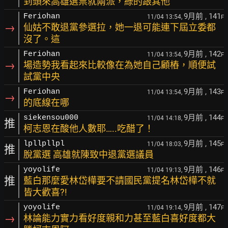
到頭來高雄選票就兩派，綠的跟其他
9月前
, 141
Feriohan
11/04 13:54,
F
→
仙姑不敢退黨參選拉，她一退可能連下屆立委都
沒了。這
9月前
, 142
Feriohan
11/04 13:54,
F
→
場造勢我看起來比較像在為她自己顧樁，順便試
試黨中央
9月前
, 143
Feriohan
11/04 13:54,
F
→
的底線在哪
9月前
, 144
siekensou000
11/04 14:18,
F
推
柯志恩在酸他人數耶…..吃醋了！
9月前
, 145
lpllpllpl
11/04 18:03,
F
推
脫黨選 高雄就陳致中退黨選議員
9月前
, 146
yoyolife
11/04 19:13,
F
推
藍白那麼愛林岱樺要不請國民黨提名林岱樺不就
皆大歡喜?!
9月前
, 147
yoyolife
11/04 19:14,
F
→
林論能力實力看好度親和力甚至藍白喜好度都大