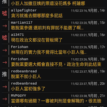
推
小巨人加撒豆姨的票還沒花媽多 柯蓮娜
9月前
, 14
allpafighter
11/02 23:16,
F
噓
貪污就進去關哪那麼多屁話
9月前
, 15
martian117
11/02 23:20,
F
→
敢脫黨參選 選前判有罪就不能選了啊…
9月前
, 16
a13471
11/02 23:21,
F
噓
現在政治文都沒在管板規了
9月前
, 17
Feriohan
11/02 23:26,
F
→
林現在的實力我不覺得比當年小巨人強..
9月前
, 18
Feriohan
11/02 23:26,
F
→
要脫黨要選大概會直接不見，政治生命到此結束
9月前
, 19
redbeanbread
11/02 23:37,
F
推
脫黨不就小巨人
9月前
, 20
redbeanbread
11/02 23:37,
F
→
小巨人當初強多了
9月前
, 21
MVPGGYY
11/02 23:38,
F
→
當選哪有過關？一審被判刑是會解職的，很丟臉