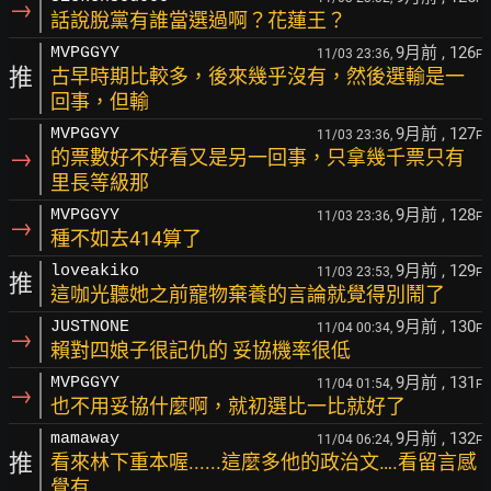
→
話說脫黨有誰當選過啊？花蓮王？
9月前
, 126
MVPGGYY
11/03 23:36,
F
推
古早時期比較多，後來幾乎沒有，然後選輸是一
回事，但輸
9月前
, 127
MVPGGYY
11/03 23:36,
F
→
的票數好不好看又是另一回事，只拿幾千票只有
里長等級那
9月前
, 128
MVPGGYY
11/03 23:36,
F
→
種不如去414算了
9月前
, 129
loveakiko
11/03 23:53,
F
推
這咖光聽她之前寵物棄養的言論就覺得別鬧了
9月前
, 130
JUSTNONE
11/04 00:34,
F
→
賴對四娘子很記仇的 妥協機率很低
9月前
, 131
MVPGGYY
11/04 01:54,
F
→
也不用妥協什麼啊，就初選比一比就好了
9月前
, 132
mamaway
11/04 06:24,
F
推
看來林下重本喔......這麼多他的政治文….看留言感
覺有