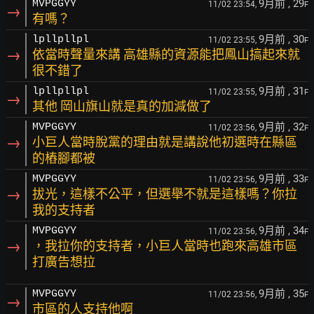
9月前
, 29
MVPGGYY
11/02 23:54,
F
→
有嗎？
9月前
, 30
lpllpllpl
11/02 23:55,
F
→
依當時聲量來講 高雄縣的資源能把鳳山搞起來就
很不錯了
9月前
, 31
lpllpllpl
11/02 23:55,
F
→
其他 岡山旗山就是真的加減做了
9月前
, 32
MVPGGYY
11/02 23:56,
F
→
小巨人當時脫黨的理由就是講說他初選時在縣區
的樁腳都被
9月前
, 33
MVPGGYY
11/02 23:56,
F
→
拔光，這樣不公平，但選舉不就是這樣嗎？你拉
我的支持者
9月前
, 34
MVPGGYY
11/02 23:56,
F
→
，我拉你的支持者，小巨人當時也跑來高雄市區
打廣告想拉
9月前
, 35
MVPGGYY
11/02 23:56,
F
→
市區的人支持他啊