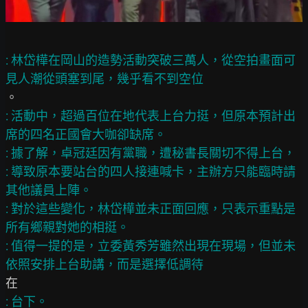
: 林岱樺在岡山的造勢活動突破三萬人，從空拍畫面可
: 活動中，超過百位在地代表上台力挺，但原本預計出
席的四名正國會大咖卻缺席。

: 據了解，卓冠廷因有黨職，遭秘書長關切不得上台，

: 導致原本要站台的四人接連喊卡，主辦方只能臨時請
其他議員上陣。

: 對於這些變化，林岱樺並未正面回應，只表示重點是
所有鄉親對她的相挺。

: 值得一提的是，立委黃秀芳雖然出現在現場，但並未
: 台下。
