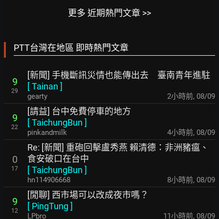
更多 近期熱門文章 >>
PTT台灣在地區 即時熱門文章
[新聞] 手機斷訊災情也能傳出去 臺南青年進駐
9
[
Tainan
]
29
gearty
2小時前
,
08/09
[請益] 台中免費停車的地方
9
[
TaichungBun
]
22
pinkandmilk
4小時前
,
08/09
Re: [新聞] 重砲回擊盧秀燕 賴清德：非洲豬瘟、
食安破口在台中
0
[
TaichungBun
]
17
hn114906668
8小時前
,
08/09
[閒聊] 西市場可以改成夜市嗎？
9
[
PingTung
]
12
LPbro
11小時前
,
08/09