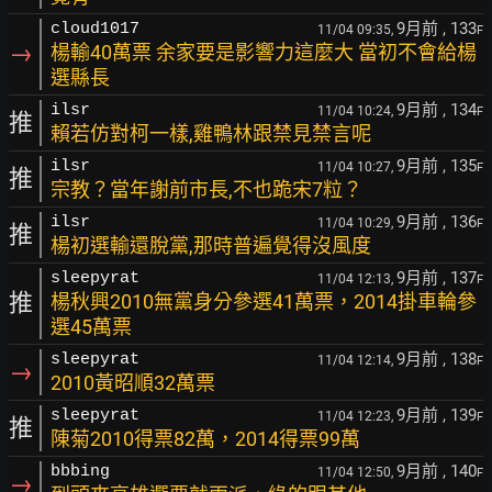
9月前
, 133
cloud1017
11/04 09:35,
F
→
楊輸40萬票 余家要是影響力這麼大 當初不會給楊
選縣長
9月前
, 134
ilsr
11/04 10:24,
F
推
賴若仿對柯一樣,雞鴨林跟禁見禁言呢
9月前
, 135
ilsr
11/04 10:27,
F
推
宗教？當年謝前市長,不也跪宋7粒？
9月前
, 136
ilsr
11/04 10:29,
F
推
楊初選輸還脫黨,那時普遍覺得沒風度
9月前
, 137
sleepyrat
11/04 12:13,
F
推
楊秋興2010無黨身分參選41萬票，2014掛車輪參
選45萬票
9月前
, 138
sleepyrat
11/04 12:14,
F
→
2010黃昭順32萬票
9月前
, 139
sleepyrat
11/04 12:23,
F
推
陳菊2010得票82萬，2014得票99萬
9月前
, 140
bbbing
11/04 12:50,
F
→