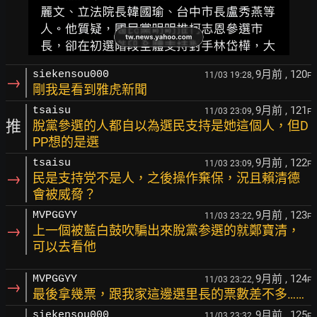
9月前
, 120
siekensou000
11/03 19:28,
F
→
剛我是看到雅虎新聞
9月前
, 121
tsaisu
11/03 23:09,
F
推
脫黨參選的人都自以為選民支持是她這個人，但D
PP想的是選
9月前
, 122
tsaisu
11/03 23:09,
F
→
民是支持党不是人，之後操作棄保，況且賴清德
會被威脅？
9月前
, 123
MVPGGYY
11/03 23:22,
F
→
上一個被藍白鼓吹騙出來脫黨参選的就鄭寶清，
可以去看他
9月前
, 124
MVPGGYY
11/03 23:22,
F
→
最後拿幾票，跟我家這邊選里長的票數差不多……
9月前
, 125
siekensou000
11/03 23:32,
F