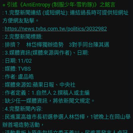
: 1.完整新聞連結 (或短網址): 連結過長時可提供短網址
方便網友點擊。

: 
https://news.tvbs.com.tw/politics/3032982
: 2.完整新聞標題:

: 排擠？　林岱樺獨辦造勢　3對手同台陳其邁

: 3.媒體資訊(媒體來源與作者)、日期:

: 日期: 11/02

: 媒體: TVBS

: 作者: 盧品皓

: 媒體來源如:蘋果日報、中央社

: 作者定義：1.自然人 2.撰稿人或主編

: 缺少任一媒體資訊，將依新聞文規定。

: 4.完整新聞內容:

: 民進黨高雄市長初選參選人林岱樺，1號晚上在岡山舉
辦首場造勢活動，

: 活動看板上原先包括立委王義川、民進黨發言人卓冠