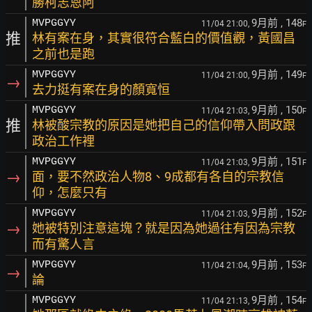
勝柯志恩阿
9月前
, 148
MVPGGYY
11/04 21:00,
F
推
林有案在身，其實很符合藍白的價值觀，黃國昌
之前也是跑
9月前
, 149
MVPGGYY
11/04 21:00,
F
→
去力挺有案在身的顏寬恒
9月前
, 150
MVPGGYY
11/04 21:03,
F
推
林被酸宗教的原因是她把自己的信仰帶入問政跟
政治工作裡
9月前
, 151
MVPGGYY
11/04 21:03,
F
→
面，要不然政治人物8、9成都有各自的宗教信
仰，怎麼只有
9月前
, 152
MVPGGYY
11/04 21:03,
F
→
她被特別注意這塊？就是因為她過往有因為宗教
而有驚人言
9月前
, 153
MVPGGYY
11/04 21:04,
F
→
論
9月前
, 154
MVPGGYY
11/04 21:13,
F