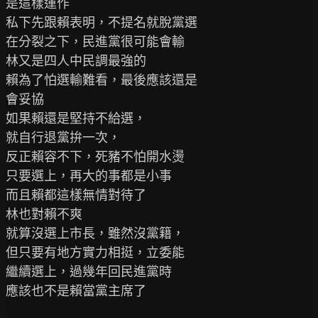
是這樣運作

私下先跟賴表明，不提名就脫黨選

在分裂之下，民進黨很可能會輸

林又是四人中民調最強的

賴為了怕選輸難看，最後應該還是

會妥協

如果賴還是堅持不給選，

就自行退黨拚一次，

反正賴容不下，死豬不怕開水燙

只要選上，再大的事都是小事

而且賴都這樣無情對待了

林也對賴不爽

就算沒選上市長，雖然沒黨籍，

但只要有地方實力相挺，立委能

繼續選上，過幾年回民進黨時

應該也不是賴當黨主席了
