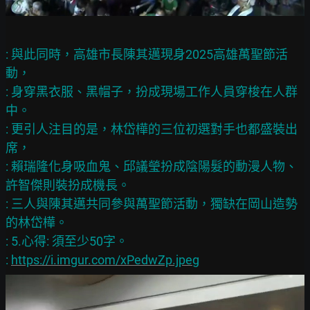
: 與此同時，高雄市長陳其邁現身2025高雄萬聖節活
動，

: 身穿黑衣服、黑帽子，扮成現場工作人員穿梭在人群
中。

: 更引人注目的是，林岱樺的三位初選對手也都盛裝出
席，

: 賴瑞隆化身吸血鬼、邱議瑩扮成陰陽髮的動漫人物、
許智傑則裝扮成機長。

: 三人與陳其邁共同參與萬聖節活動，獨缺在岡山造勢
的林岱樺。

: 5.心得: 須至少50字。

: 
https://i.imgur.com/xPedwZp.jpeg