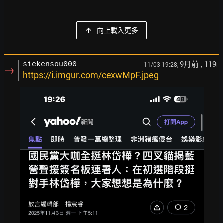
向上載入更多
9月前
, 119
siekensou000
11/03 19:28,
F
→
https://i.imgur.com/cexwMpF.jpeg