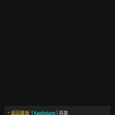
‣
返回看板
[
Kaohsiung
]
高雄