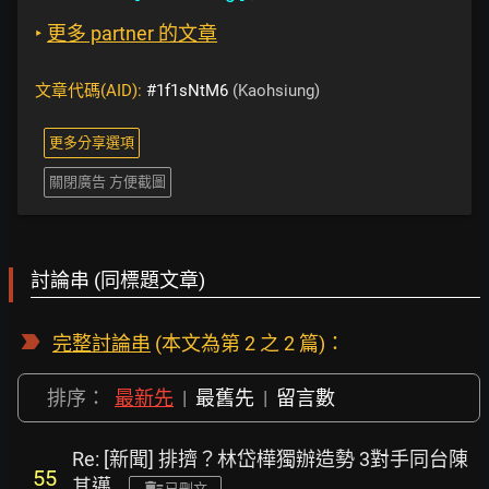
‣
更多 partner 的文章
文章代碼(AID):
#1f1sNtM6
(Kaohsiung)
更多分享選項
關閉廣告 方便截圖
討論串 (同標題文章)
完整討論串
(本文為第 2 之 2 篇)：
排序：
最新先
|
最舊先
|
留言數
Re: [新聞] 排擠？林岱樺獨辦造勢 3對手同台陳
55
其邁
已刪文