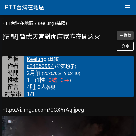
PTT
台灣在地區
PTT台灣在地區
/
Keelung (基隆)
[情報] 賢武天宮對面店家昨夜間惡火
＋收藏
分享
看板
Keelung
(基隆)
作者
c24253994
(♡死盼子)
時間
2月前
(2026/05/19 02:10)
推噓
1
(
1
推
0
噓
3
→
)
留言
4則, 3人
參與
討論串
1/1
https://i.imgur.com/0CXYrAq.jpeg