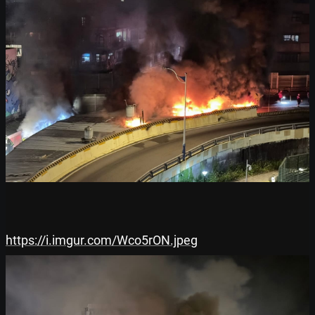
https://i.imgur.com/Wco5rON.jpeg