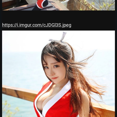
https://i.imgur.com/cJDGl3S.jpeg