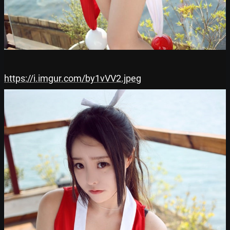
https://i.imgur.com/by1vVV2.jpeg