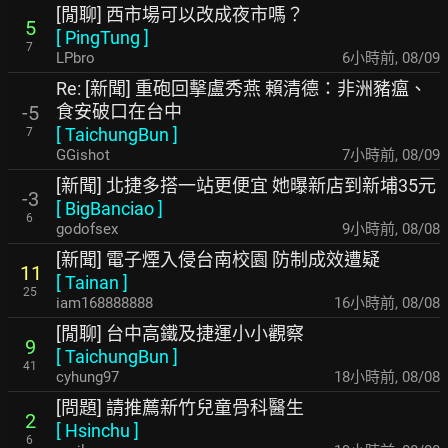
[閒聊] 西市場可以改成夜市嗎？
5
[
PingTung
]
7
LPbro
6小時前
,
08/09
Re: [新聞] 重砲回擊盧秀燕 賴清德：非洲豬瘟、
食安破口在台中
-5
[
TaichungBun
]
7
GGishot
7小時前
,
08/09
[新聞] 北捷多搭一站更便宜 她曝新店到新埔35元
-3
[
BigBanciao
]
6
godofsex
9小時前
,
08/08
[新聞] 電子煙入侵台南校園 防制成效遭疑
11
[
Tainan
]
25
iam168888888
16小時前
,
08/08
[閒聊] 台中高鐵及捷運小小觀察
9
[
TaichungBun
]
41
cyhung97
18小時前
,
08/08
[問題] 請推薦新竹兒童骨科醫生
2
[
Hsinchu
]
6