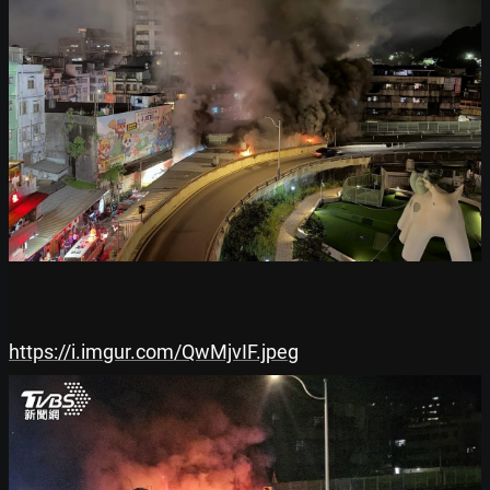
https://i.imgur.com/QwMjvIF.jpeg