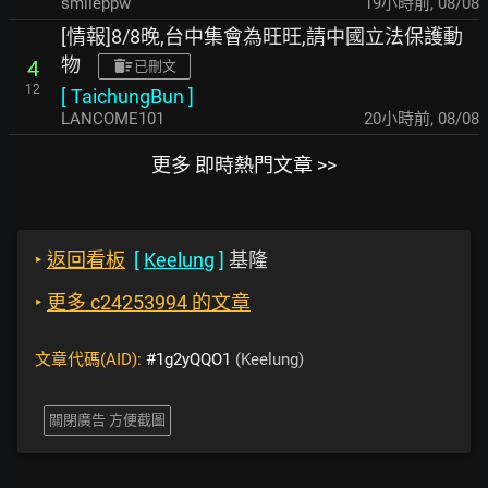
smileppw
19小時前
,
08/08
[情報]8/8晚,台中集會為旺旺,請中國立法保護動
物
4
已刪文
12
[
TaichungBun
]
LANCOME101
20小時前
,
08/08
更多 即時熱門文章 >>
‣
返回看板
[
Keelung
]
基隆
‣
更多 c24253994 的文章
文章代碼(AID):
#1g2yQQO1
(Keelung)
關閉廣告 方便截圖