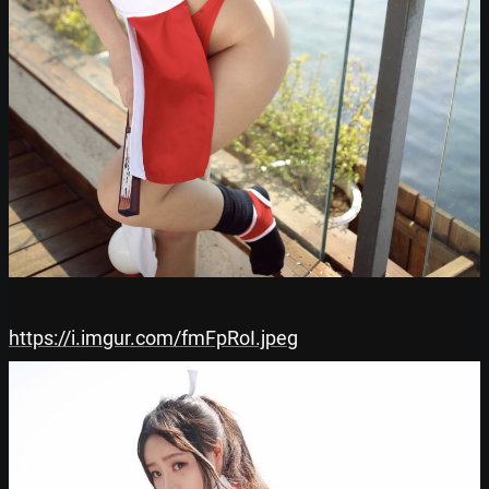
https://i.imgur.com/fmFpRoI.jpeg