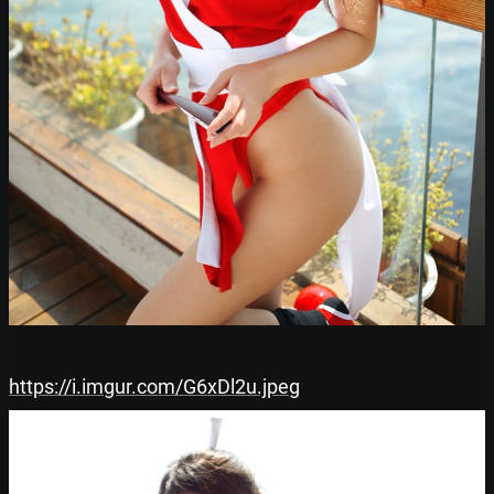
https://i.imgur.com/G6xDl2u.jpeg