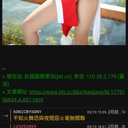
※ 發信站: 批踢踢實業坊(ptt.cc), 來自: 110.28.2.179 (臺
灣)

※ 文章網址: 
https://www.ptt.cc/bbs/Keelung/M.17791
56634.A.601.html
2月前
, 1
SONICBYSONY
05/19 15:39,
F
→
不知火舞恐與夜間惡火毫無關聯
2月前
, 2
c24253994
05/19 18:31,
F