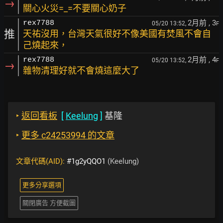
→
關心火災=_=不要關心奶子
2月前
, 3
rex7788
05/20 13:52,
F
推
天祐沒用，台灣天氣很好不像美國有焚風不會自
己燒起來，
2月前
, 4
rex7788
05/20 13:52,
F
→
雜物清理好就不會燒這麼大了
‣
返回看板
[
Keelung
]
基隆
‣
更多 c24253994 的文章
文章代碼(AID):
#1g2yQQO1
(Keelung)
更多分享選項
關閉廣告 方便截圖