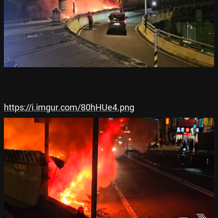
https://i.imgur.com/80hHUe4.png