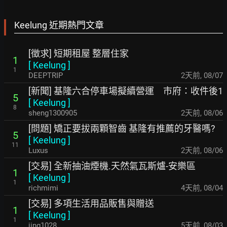
Keelung 近期熱門文章
[徵求] 短期租屋 整層住家
1
[
Keelung
]
1
DEEPTRIP
2天前
,
08/07
[新聞] 基隆六合停車場擬續營運 市府：收件後1
5
[
Keelung
]
8
sheng1300905
2天前
,
08/06
[問題] 矯正要拔兩顆智齒 基隆有推薦的牙醫嗎?
5
[
Keelung
]
11
Luxus
2天前
,
08/06
[交易] 全新抽油煙機.天然氣瓦斯爐-安樂區
1
[
Keelung
]
1
richmimi
4天前
,
08/04
[交易] 多項生活用品販售與贈送
1
[
Keelung
]
1
jing1028
5天前
,
08/03