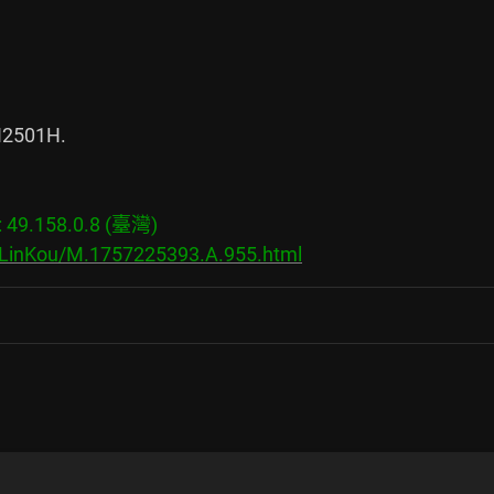
2501H.

9.158.0.8 (臺灣)

s/LinKou/M.1757225393.A.955.html