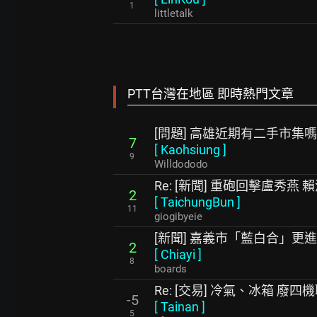
1
littletalk
PTT台灣在地區 即時熱門文章
[問題] 高雄近期有二手市集嗎
7
[
Kaohsiung
]
9
Willdododo
Re: [新聞] 重砲回擊盧秀
2
[
TaichungBun
]
11
giogibyeie
[新聞] 嘉義市「藍白合」更
2
[
Chiayi
]
8
boards
Re: [交易] 冷氣、冰箱 廢四
-5
[
Tainan
]
5