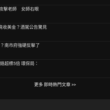
把攻擊老師 女師右眼
榔攤竟收美金？酒駕公告驚見
南？南市府強硬反擊了
爆鉻超標5倍 環保局：
更多 即時熱門文章 >>