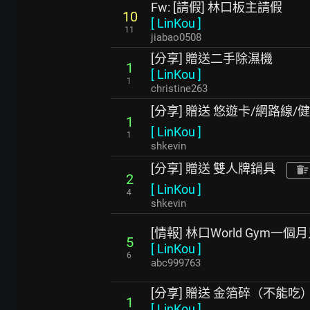
Fw: [請假] 林口板主請假
10
[
LinKou
]
11
jiabao0508
[分享] 贈送二手除濕機
1
[
LinKou
]
1
christine263
[分享] 贈送 悠遊卡/網路線/
1
[
LinKou
]
1
shkevin
[分享] 贈送 雙人牌鍋具
2
[
LinKou
]
4
shkevin
[情報] 林口World Gym一個
5
[
LinKou
]
6
abc999763
[分享] 贈送 金箔碎（不能吃
1
[
LinKou
]