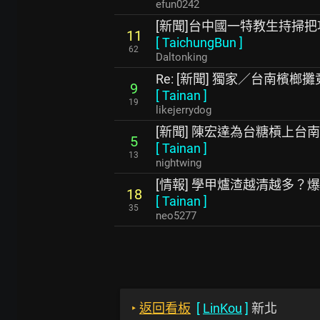
efun0242
[新聞]台中國一特教生持掃
11
[
TaichungBun
]
62
Daltonking
Re: [新聞] 獨家／台南檳
9
[
Tainan
]
19
likejerrydog
[新聞] 陳宏達為台糖槓上台
5
[
Tainan
]
13
nightwing
[情報] 學甲爐渣越清越多？
18
[
Tainan
]
35
neo5277
‣
返回看板
[
LinKou
]
新北