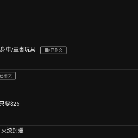
健身車/童書玩具
已刪文
已刪文
月只要$26
）火漆封蠟