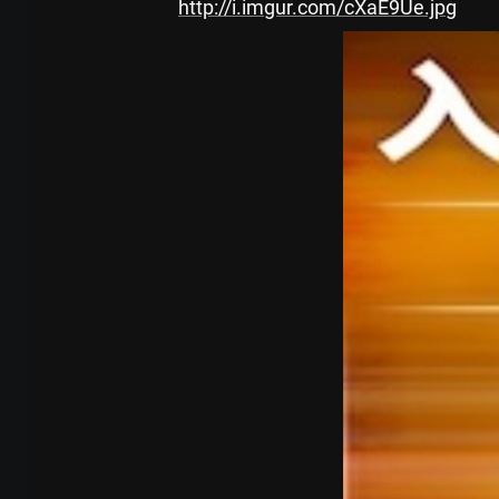
http://i.imgur.com/cXaE9Ue.jpg