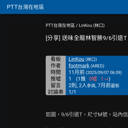
PTT
台灣在地區
PTT台灣在地區
/
LinKou (林口)
[分享] 送味全龍林智勝9/6引退T
看板
LinKou
(林口)
作者
footmark
(ARED)
時間
11月前
(2025/09/07 06:09)
推噓
1
(
1
推
0
噓
1
→
)
留言
2則, 2人
, 7月前
參與
最新
討論串
1/1
如圖，9/6引退T，尺寸M號，站內