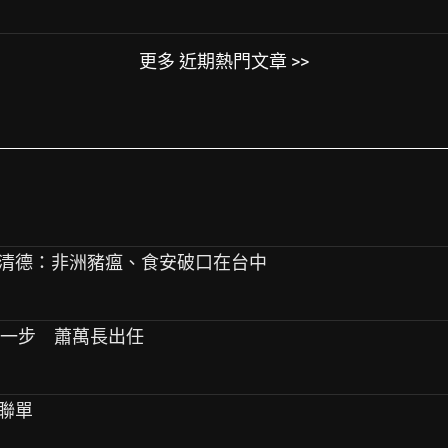
更多 近期熱門文章 >>
燕 賴清德：非洲豬瘟、食安破口在台中
進一步 蕭萬長出任
機聯單