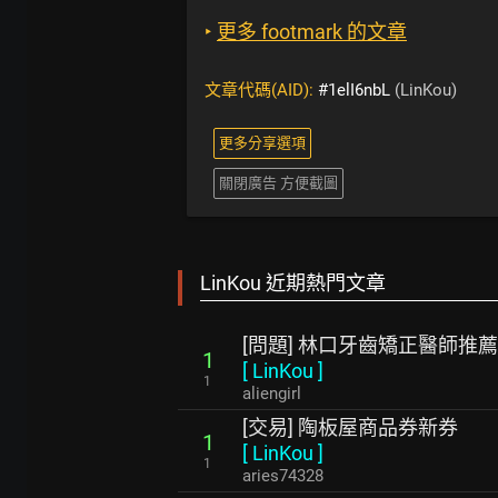
‣
更多 footmark 的文章
文章代碼(AID):
#1elI6nbL
(LinKou)
更多分享選項
關閉廣告 方便截圖
LinKou 近期熱門文章
[問題] 林口牙齒矯正醫師推薦
1
[
LinKou
]
1
aliengirl
[交易] 陶板屋商品券新券
1
[
LinKou
]
1
aries74328