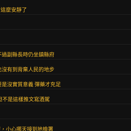
會這麼安靜了
？
不過副縣長時仍坐鎮縣府
也沒有到背棄人民的地步
要是沒實質意義 彈藥才充足
但不是這樣推文寫酒駕
權，小心哪天接到地檢署