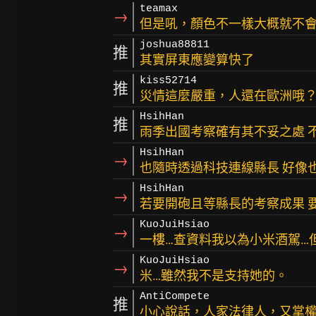
teamax
→
但是吼，顏色不一樣大概就不
joshua88811
推
其實屏東應變算快了
kiss52714
推
災情這麼嚴重，人還在歐洲哦
HsihHan
推
雨季出國考察確有其不妥之處 
HsihHan
→
也隨時透過科技連線縣長 好像
HsihHan
→
若要開砲且等縣長的考察成果 
KuoJuiHsiao
→
一樓…查資料我以為小米酒駕…
KuoJuiHsiao
→
米…雖然我不是支持她的。
AntiCompete
推
小心說話，人家法律人，又掌