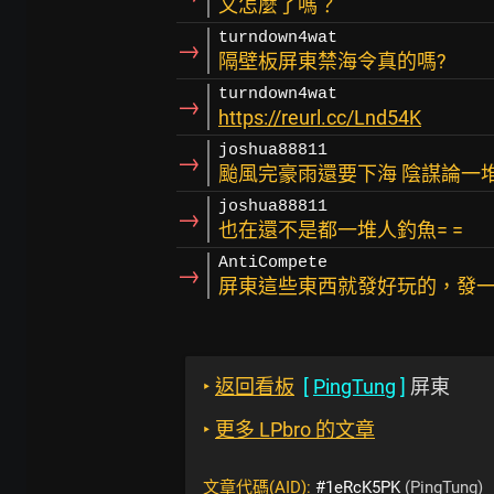
又怎麼了嗎？
turndown4wat
→
隔壁板屏東禁海令真的嗎?
turndown4wat
→
https://reurl.cc/Lnd54K
joshua88811
→
颱風完豪雨還要下海 陰謀論一堆
joshua88811
→
也在還不是都一堆人釣魚= =
AntiCompete
→
屏東這些東西就發好玩的，發
‣
返回看板
[
PingTung
]
屏東
‣
更多 LPbro 的文章
文章代碼(AID):
#1eRcK5PK
(PingTung)