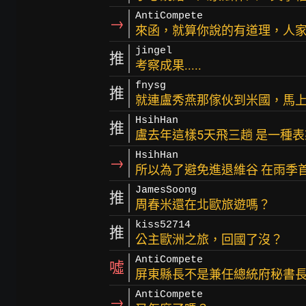
AntiCompete
→
來函，就算你說的有道理，人
jingel
推
考察成果.....
fnysg
推
就連盧秀燕那傢伙到米國，馬上搭
HsihHan
推
盧去年這樣5天飛三趟 是一種表
HsihHan
→
所以為了避免進退維谷 在雨季
JamesSoong
推
周春米還在北歐旅遊嗎？
kiss52714
推
公主歐洲之旅，回國了沒？
AntiCompete
噓
屏東縣長不是兼任總統府秘書
AntiCompete
→