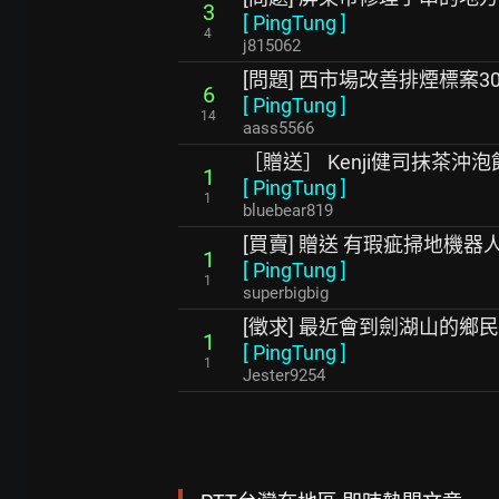
3
[
PingTung
]
4
j815062
[問題] 西市場改善排煙標案3
6
[
PingTung
]
14
aass5566
［贈送］ Kenji健司抹茶沖泡
1
[
PingTung
]
1
bluebear819
[買賣] 贈送 有瑕疵掃地機器人
1
[
PingTung
]
1
superbigbig
[徵求] 最近會到劍湖山的鄉民
1
[
PingTung
]
1
Jester9254