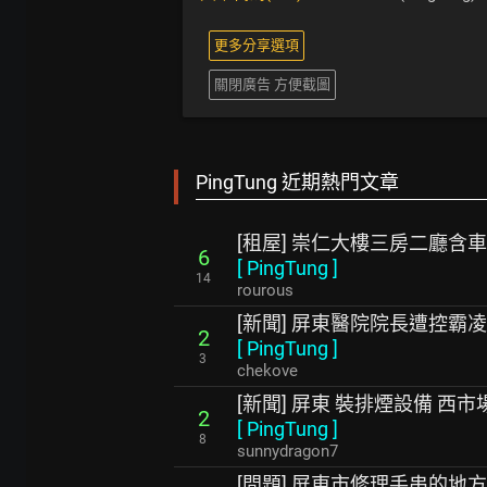
更多分享選項
關閉廣告 方便截圖
PingTung 近期熱門文章
[租屋] 崇仁大樓三房二廳含
6
[
PingTung
]
14
rourous
[新聞] 屏東醫院院長遭控霸凌
2
[
PingTung
]
3
chekove
[新聞] 屏東 裝排煙設備 西
2
[
PingTung
]
8
sunnydragon7
[問題] 屏東市修理手串的地方