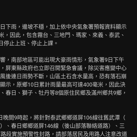
日下雨，邊坡不穩，加上依中央氣象署預報資料顯示

毫米，因此，包含霧台、三地門、瑪家、來義、泰武、

日停止上班、停止上課。

響，南部地區可能出現大豪雨情形，氣象署9日下午

，屏東縣政府也立即召開緊急會議，除災害應變中心

風後連日雨勢不斷，山區土石含水量高，恐有落石崩

示，原鄉10日累計雨量最高可達400毫米，因此決

、春日、獅子、牡丹等8個原住民鄉及滿州鄉共9鄉，

晚間9時起，將針對泰武鄉鄉道屏106線往舊武潭（

）、春日鄉鄉道屏146線（後山部落聯絡道路）、三

等路段實施預警性封路，請部落居民及用路人注意改道
