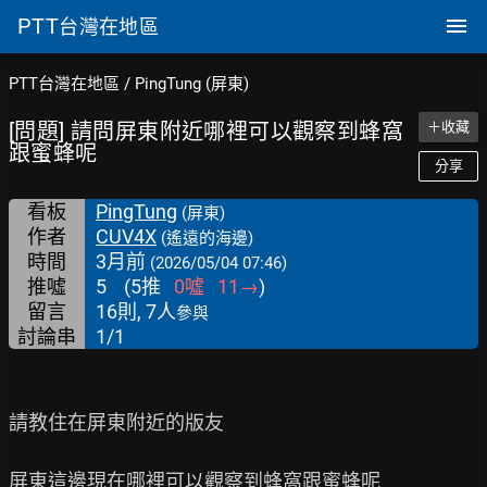
PTT
台灣在地區
PTT台灣在地區
/
PingTung (屏東)
[問題] 請問屏東附近哪裡可以觀察到蜂窩
＋收藏
跟蜜蜂呢
分享
看板
PingTung
(屏東)
作者
CUV4X
(遙遠的海邊)
時間
3月前
(2026/05/04 07:46)
推噓
5
(
5
推
0
噓
11
→
)
留言
16則, 7人
參與
討論串
1/1
請教住在屏東附近的版友

屏東這邊現在哪裡可以觀察到蜂窩跟蜜蜂呢
