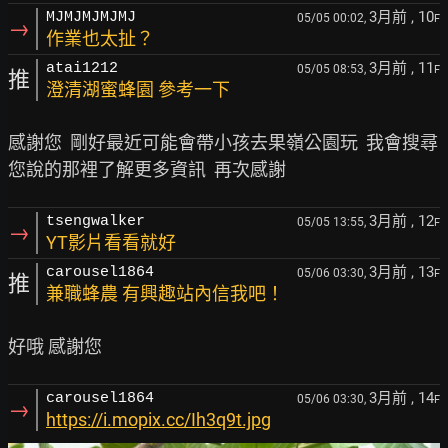
3月前
, 10
MJMJMJMJMJ
05/05 00:02,
F
→
作業也太扯？
3月前
, 11
atai1212
05/05 08:53,
F
推
澄清湖蜜蜂園 參考一下
感謝您  剛好最近可能會帶小孩去果嶺公園玩  我會搜尋
3月前
, 12
tsengwalker
05/05 13:55,
F
→
YT影片看看就好
3月前
, 13
carousel1864
05/06 03:30,
F
推
兼職蜂農 有興趣站內信我吧！
3月前
, 14
carousel1864
05/06 03:30,
F
→
https://i.mopix.cc/Ih3q9t.jpg