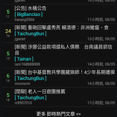
jganet
10小時前
,
08/05
[公告] 水桶公告
5
[
BigBanciao
]
11
lianpig5566
11小時前
,
08/05
[新聞] 重砲回擊盧秀燕 賴清德：非洲豬瘟、食
24
[
TaichungBun
]
79
jganet
13小時前
,
08/05
[新聞] 涉挪公益款項還私人債務 台南議員郭信
良
5
[
Tainan
]
13
iam168888888
14小時前
,
08/05
[新聞] 台中基督教共學團藏狼師！4少年長期遭摸
6
[
TaichungBun
]
14
monnom
14小時前
,
08/05
[閒聊] 老人一日遊團推薦
5
[
TaichungBun
]
18
rr8907010
17小時前
,
08/05
更多 即時熱門文章 >>