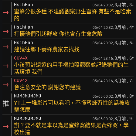
3月前
, 3
HsihHan
05/04 20:32,
F
→
蜜蜂分很多種 不建議觀察野生蜜蜂 有些不是吃素
的
3月前
, 4
HsihHan
05/04 20:32,
F
→
打擾他們引起群攻 你也會有生命危險
3月前
, 5
HsihHan
05/04 20:32,
F
→
建議往鄉下養蜂農家去找找
3月前
, 6
CUV4X
05/04 23:16,
F
→
小孩預計遠遠的用手機拍照觀察並記錄牠們的生
活環境 我們
3月前
, 7
CUV4X
05/04 23:16,
F
→
會注意安全的 謝謝您的建議
3月前
, 8
MJMJMJMJMJ
05/05 00:02,
F
推
YT上一堆影片可以看吧，不懂蜜蜂習性的話被攻
擊怎麼
3月前
, 9
MJMJMJMJMJ
05/05 00:02,
F
→
辦？要不就是本以為是蜜蜂窩結果是黃蜂窩，學
校出這