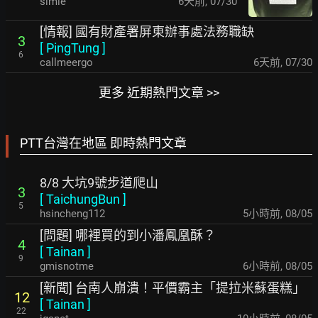
simle
6天前
,
07/30
[情報] 國有財產署屏東辦事處法務職缺
3
[
PingTung
]
6
callmeergo
6天前
,
07/30
更多 近期熱門文章 >>
PTT台灣在地區 即時熱門文章
8/8 大坑9號步道爬山
3
[
TaichungBun
]
5
hsincheng112
5小時前
,
08/05
[問題] 哪裡買的到小潘鳳凰酥？
4
[
Tainan
]
9
gmisnotme
6小時前
,
08/05
[新聞] 台南人崩潰！平價霸主「提拉米蘇蛋糕」
12
[
Tainan
]
22