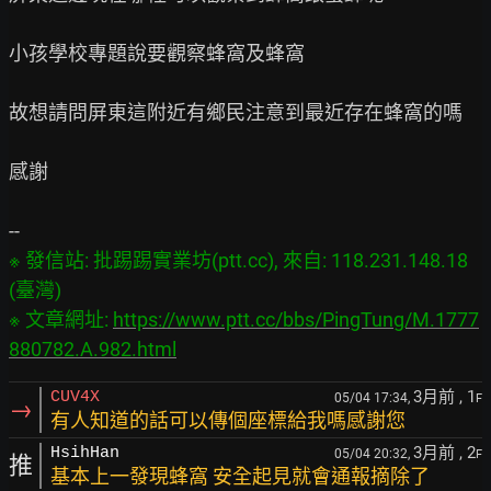
小孩學校專題說要觀察蜂窩及蜂窩

故想請問屏東這附近有鄉民注意到最近存在蜂窩的嗎

感謝

※ 發信站: 批踢踢實業坊(ptt.cc), 來自: 118.231.148.18 
(臺灣)

※ 文章網址: 
https://www.ptt.cc/bbs/PingTung/M.1777
880782.A.982.html
3月前
, 1
CUV4X
05/04 17:34,
F
→
有人知道的話可以傳個座標給我嗎感謝您
3月前
, 2
HsihHan
05/04 20:32,
F
推
基本上一發現蜂窩 安全起見就會通報摘除了