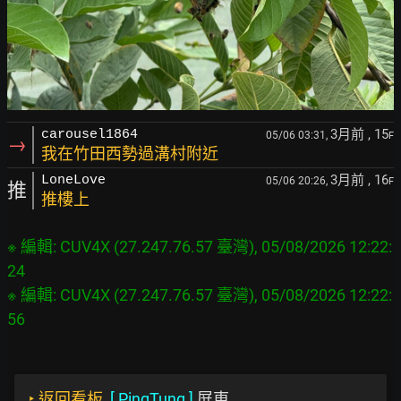
3月前
, 15
carousel1864
05/06 03:31,
F
→
我在竹田西勢過溝村附近
3月前
, 16
LoneLove
05/06 20:26,
F
推
推樓上
※ 編輯: CUV4X (27.247.76.57 臺灣), 05/08/2026 12:22:
24

※ 編輯: CUV4X (27.247.76.57 臺灣), 05/08/2026 12:22:
‣
返回看板
[
PingTung
]
屏東