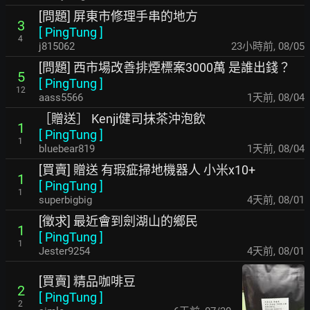
[問題] 屏東市修理手串的地方
3
[
PingTung
]
4
j815062
23小時前
,
08/05
[問題] 西市場改善排煙標案3000萬 是誰出錢？
5
[
PingTung
]
12
aass5566
1天前
,
08/04
［贈送］ Kenji健司抹茶沖泡飲
1
[
PingTung
]
1
bluebear819
1天前
,
08/04
[買賣] 贈送 有瑕疵掃地機器人 小米x10+
1
[
PingTung
]
1
superbigbig
4天前
,
08/01
[徵求] 最近會到劍湖山的鄉民
1
[
PingTung
]
1
Jester9254
4天前
,
08/01
[買賣] 精品咖啡豆
2
[
PingTung
]
2