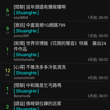
[閒聊] 這年頭還有爛尾樓啊
6
[
ShuangHe
]
13
star8868
1天前
,
08/05
[資訊] 中嘉寬頻1G網路799
9
[
ShuangHe
]
17
yomu369
1天前
,
08/05
[新聞] 世界宗博館《花開的聲音》特展 展出24
件作品
1
[
ShuangHe
]
1
hihihihehehe
4天前
,
08/02
[心得] 不推洗多多冷氣清洗
12
[
ShuangHe
]
33
sunzoohsieh
4天前
,
08/02
[閒聊] 中和路是乞丐路嗎
1
[
ShuangHe
]
6
Beramode
6天前
,
08/01
[請益] 換睡袋拉鍊的店家
2
[
ShuangHe
]