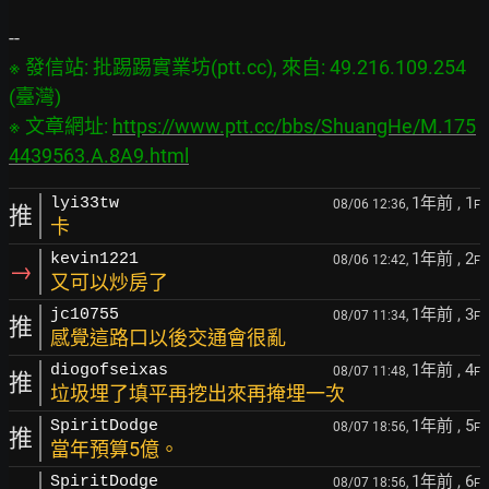
※ 發信站: 批踢踢實業坊(ptt.cc), 來自: 49.216.109.254 
(臺灣)

※ 文章網址: 
https://www.ptt.cc/bbs/ShuangHe/M.175
4439563.A.8A9.html
1年前
, 1
lyi33tw
08/06 12:36,
F
推
卡
1年前
, 2
kevin1221
08/06 12:42,
F
→
又可以炒房了
1年前
, 3
jc10755
08/07 11:34,
F
推
感覺這路口以後交通會很亂
1年前
, 4
diogofseixas
08/07 11:48,
F
推
垃圾埋了填平再挖出來再掩埋一次
1年前
, 5
SpiritDodge
08/07 18:56,
F
推
當年預算5億。
1年前
, 6
SpiritDodge
08/07 18:56,
F