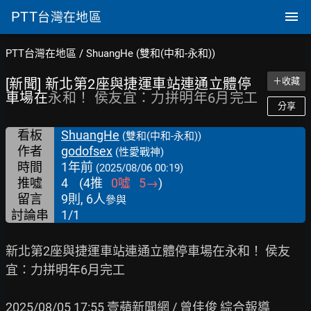
PTT
台灣在地區
PTT台灣在地區
/
ShuangHe (雙和(中和-永和))
[新聞] 新北第2座與捷運車站連通立體停
＋收藏
車場在
永和！ 侯友宜：力拼明年6月完工
分享
看板
ShuangHe
(雙和(中和-永和))
作者
godofsex
(性愛戰神)
時間
1年前
(2025/08/06 00:19)
推噓
4
(
4
推
0
噓
5
→
)
留言
9則, 6人
參與
討論串
1/1
新北第2座與捷運車站連通立體停車場在永和！ 侯友
宜：力拼明年6月完工

2025/08/05 17:55 壹蘋新聞網 / 曾佳俊 綜合報導
