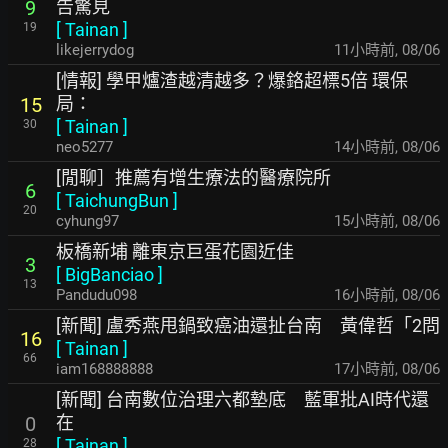
告驚見
9
[
Tainan
]
19
likejerrydog
11小時前
,
08/06
[情報] 學甲爐渣越清越多？爆鉻超標5倍 環保
局：
15
[
Tainan
]
30
neo5277
14小時前
,
08/06
[閒聊］推薦有增生療法的醫療院所
6
[
TaichungBun
]
20
cyhung97
15小時前
,
08/06
板橋新埔 離東京巨蛋花園近佳
3
[
BigBanciao
]
13
Pandudu098
16小時前
,
08/06
[新聞] 盧秀燕甩鍋致癌油還扯台南 黃偉哲「2問
16
[
Tainan
]
66
iam168888888
17小時前
,
08/06
[新聞] 台南數位治理六都墊底 藍軍批AI時代還
在
0
[
Tainan
]
28