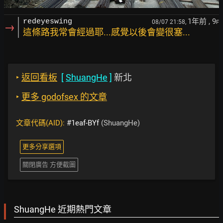
1年前
, 9
redeyeswing
08/07 21:58,
F
→
這條路我常會經過耶...感覺以後會變很塞...
‣
返回看板
[
ShuangHe
]
新北
‣
更多 godofsex 的文章
文章代碼(AID):
#1eaf-BYf
(ShuangHe)
更多分享選項
關閉廣告 方便截圖
ShuangHe 近期熱門文章