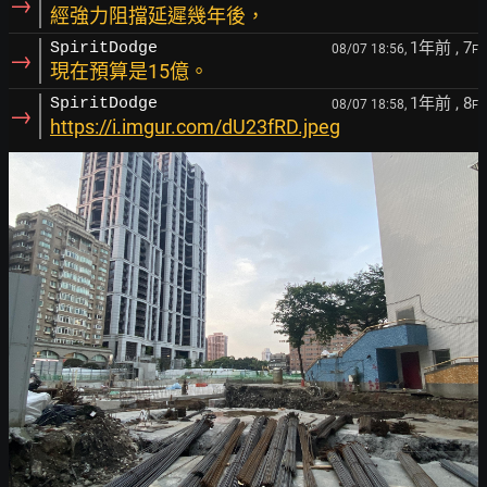
→
經強力阻擋延遲幾年後，
1年前
, 7
SpiritDodge
08/07 18:56,
F
→
現在預算是15億。
1年前
, 8
SpiritDodge
08/07 18:58,
F
→
https://i.imgur.com/dU23fRD.jpeg