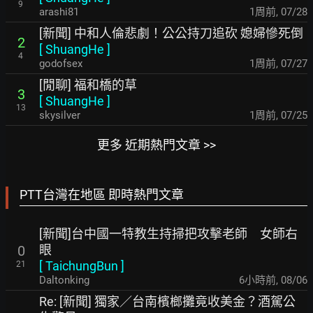
9
arashi81
1周前
,
07/28
[新聞] 中和人倫悲劇！公公持刀追砍 媳婦慘死倒
2
[
ShuangHe
]
4
godofsex
1周前
,
07/27
[閒聊] 福和橋的草
3
[
ShuangHe
]
13
skysilver
1周前
,
07/25
更多 近期熱門文章 >>
PTT台灣在地區 即時熱門文章
[新聞]台中國一特教生持掃把攻擊老師 女師右
眼
0
[
TaichungBun
]
21
Daltonking
6小時前
,
08/06
Re: [新聞] 獨家／台南檳榔攤竟收美金？酒駕公