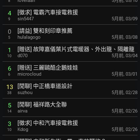
lovelaan
5月前
,
03/10
8
[徵求] 電霸汽車接電救援
4
sin5447
5月前
,
03/09
9
[請益] 雙和刻印章推薦
0
hulalagogo
5月前
,
03/08
5
[贈送] 故障嘉儀葉片式電暖器、外出籠、隔離籠
1
d070
5月前
,
03/04
10
[贈送] 三麗鷗酷企鵝娃娃
6
microcloud
5月前
,
03/01
6
[閒聊] 中正橋車道設計
13
suzhou
5月前
,
02/28
38
[閒聊] 福祥路大全聯
5
airva
5月前
,
02/26
14
[徵求] 中和汽車接電救援
3
Kdog
5月前
,
02/26
10