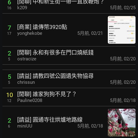
[閒聊] 中和新生街一帶一直放鞭炮？
6
k209
5月前
,
02/25
16
[商業] 遠傳幣3920點
7
yonghekobe
5月前
,
02/21
17
[閒聊] 永和有很多在門口燒紙錢
2
ostracize
5月前
,
02/20
5
[請益] 請教四號公園遺失物協尋
5
chrissun
5月前
,
02/20
5
[閒聊] 誰家狗狗不見了？
10
Pauline0208
5月前
,
02/18
12
[請益] 圓通寺往烘爐地路線
2
miniUU
5月前
,
02/18
6