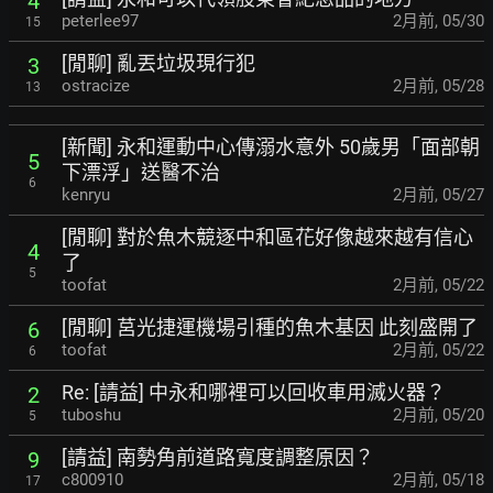
4
peterlee97
2月前
,
05/30
15
[閒聊] 亂丟垃圾現行犯
3
ostracize
2月前
,
05/28
13
[新聞] 永和運動中心傳溺水意外 50歲男「面部朝
5
下漂浮」送醫不治
6
kenryu
2月前
,
05/27
[閒聊] 對於魚木競逐中和區花好像越來越有信心
4
了
5
toofat
2月前
,
05/22
[閒聊] 莒光捷運機場引種的魚木基因 此刻盛開了
6
toofat
2月前
,
05/22
6
Re: [請益] 中永和哪裡可以回收車用滅火器？
2
tuboshu
2月前
,
05/20
5
[請益] 南勢角前道路寬度調整原因？
9
c800910
2月前
,
05/18
17