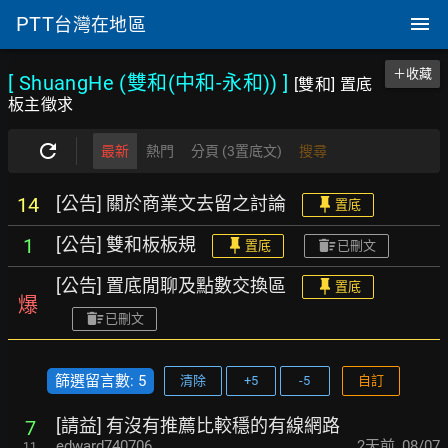
PTT
台灣在地區
＋收藏
[ ShuangHe (雙和(中和-永和))
]
[雙和] 置底
板主徵求
最新
熱門
分頁 (3置底文)
搜尋
[公告] 關於商業文去留之討論
14
置底
[公告] 雙和板板規
1
置底
已刪文
[公告] 置底閒聊及點數交換區
置底
爆
已刪文
篩選留言數: 5
清除
+5
-5
自訂
[請益] 有沒有推薦比較穩的有線網路
7
edward740706
2天前
,
08/07
11