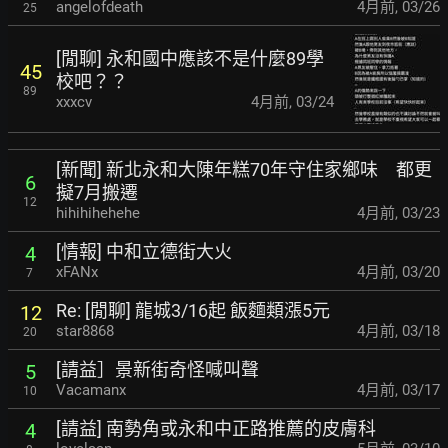
angelofdeath
4月前
,
03/26
25
[閒聊] 永和國中應該不是什麼89學
45
校吧？？
89
xxxcv
4月前
,
03/24
[新聞] 新北永和大陳年糕70年守住家鄉味 都更
6
擬7月搬遷
12
hihihihehehe
4月前
,
03/23
[情報] 中和立德街大火
4
xFANx
4月前
,
03/20
7
Re: [閒聊] 龍城3/16起 飯麵類漲5元
12
star8868
4月前
,
03/18
20
[請益］景新街奇怪喊叫聲
5
Vacamanx
4月前
,
03/17
10
[請益] 南勢角或永和中正路推薦的皮膚科
4