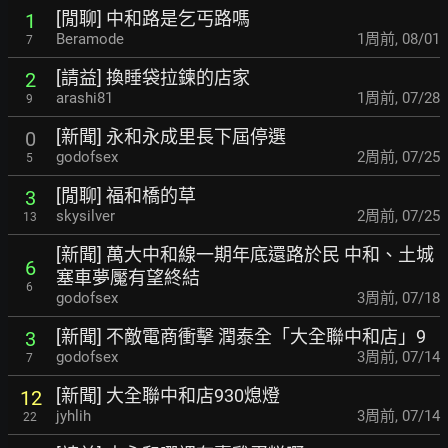
[閒聊] 中和路是乞丐路嗎
1
Beramode
1周前
,
08/01
7
[請益] 換睡袋拉鍊的店家
2
arashi81
1周前
,
07/28
9
[新聞] 永和永成里長下屆停選
0
godofsex
2周前
,
07/25
5
[閒聊] 福和橋的草
3
skysilver
2周前
,
07/25
13
[新聞] 萬大中和線一期年底還路於民 中和、土城
6
塞車夢魘有望終結
6
godofsex
3周前
,
07/18
[新聞] 不敵電商衝擊 潤泰全「大全聯中和店」9
3
godofsex
3周前
,
07/14
7
[新聞] 大全聯中和店930熄燈
12
jyhlih
3周前
,
07/14
22