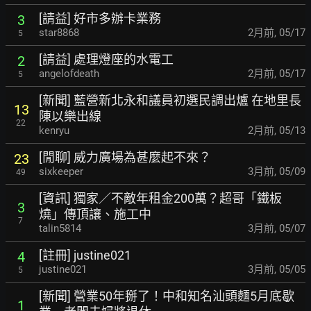
[請益] 好市多辦卡業務
3
star8868
2月前
,
05/17
5
[請益] 處理燈座的水電工
2
angelofdeath
2月前
,
05/17
5
[新聞] 藍營新北永和議員初選民調出爐 在地里長
13
陳以樂出線
22
kenryu
2月前
,
05/13
[閒聊] 威力廣場為甚麼起不來？
23
sixkeeper
3月前
,
05/09
49
[資訊] 獨家／不敵年租金200萬？超哥「鐵板
3
燒」傳頂讓、施工中
7
talin5814
3月前
,
05/07
[註冊] justine021
4
justine021
3月前
,
05/05
5
[新聞] 營業50年掰了！中和知名汕頭麵5月底歇
1