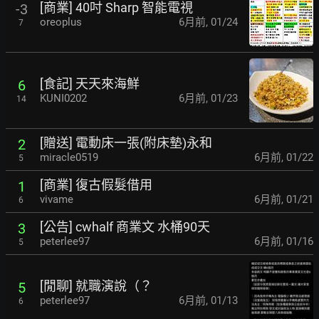
[商業] 40吋 Sharp 智能電視
-3
oreoplus
6月前
,
01/24
7
[食記] 天天來海鮮
6
KUNI0202
6月前
,
01/23
14
[贈送] 電動床一張(附床墊)永和
2
miracle0519
6月前
,
01/22
5
[商業] 復古假髮借用
1
vivame
6月前
,
01/21
6
[公告] cwhalf 商業文 水桶90天
3
peterlee97
6月前
,
01/16
5
[閒聊] 就職演說（？
5
peterlee97
6月前
,
01/13
6