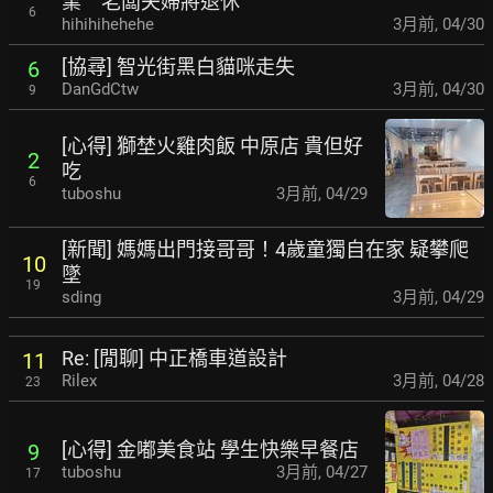
業 老闆夫婦將退休
6
hihihihehehe
3月前
,
04/30
[協尋] 智光街黑白貓咪走失
6
DanGdCtw
3月前
,
04/30
9
[心得] 獅埜火雞肉飯 中原店 貴但好
2
吃
6
tuboshu
3月前
,
04/29
[新聞] 媽媽出門接哥哥！4歲童獨自在家 疑攀爬
10
墜
19
sding
3月前
,
04/29
Re: [閒聊] 中正橋車道設計
11
Rilex
3月前
,
04/28
23
[心得] 金嘟美食站 學生快樂早餐店
9
tuboshu
3月前
,
04/27
17