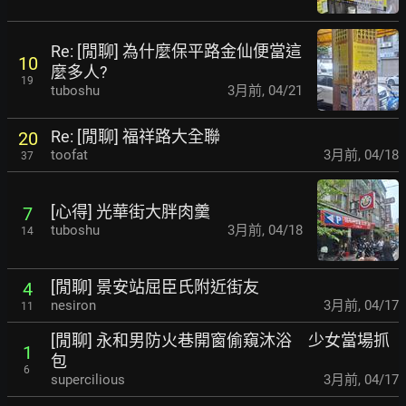
Re: [閒聊] 為什麼保平路金仙便當這
10
麼多人?
19
tuboshu
3月前
,
04/21
Re: [閒聊] 福祥路大全聯
20
toofat
3月前
,
04/18
37
[心得] 光華街大胖肉羹
7
tuboshu
3月前
,
04/18
14
[閒聊] 景安站屈臣氏附近街友
4
nesiron
3月前
,
04/17
11
[閒聊] 永和男防火巷開窗偷窺沐浴 少女當場抓
1
包
6
supercilious
3月前
,
04/17