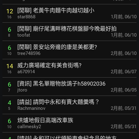
[閒聊] 老黃牛肉麵牛肉越切越小
12
star8868
1月前
,
06/10
16
[閒聊] 廟仔尾溝畔穗花棋盤腳今晚最好拍
6
toofat
1月前
,
06/10
8
[閒聊] 景安站旁邊的康是美都更?
6
tree748596
2月前
,
06/10
10
威力廣場確定有美食街嗎?
14
a670914
2月前
,
06/07
16
[資訊] 黑名單贈物放鴿子h58902036
6
jtoro
2月前
,
06/05
7
[請益] 請問中永和有賣大麵羹嗎？
4
Rachmaninov
2月前
,
05/31
5
烘爐地假日高端改車族
6
callmesky2
2月前
,
05/31
10
[請益] 永和可以代領股東會紀念品的地方