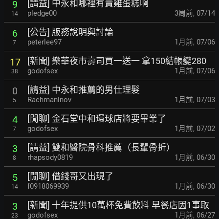
[請益] 中永和哪裡有賣雞蛋糕啊
9
pledge00
3周前
,
07/14
14
[公告] 版務說明與討論
6
peterlee97
1月前
,
07/06
7
[新聞] 樂華夜市壽司買一送一 拿150結帳變280
17
godofsex
1月前
,
07/06
38
[請益] 中永和推薦的男仕理髮
0
Rachmaninov
1月前
,
07/03
5
[閒聊] 金石堂中和環球店將要畢業了
4
godofsex
1月前
,
07/02
7
[請益] 雙和醫院骨科推薦（長輩骨折）
3
rhapsody0819
1月前
,
06/30
8
[閒聊] 借錢哥又出現了
5
f0918069939
1月前
,
06/30
14
[新聞] 十年提供10萬杯免費飲料 早餐店因1事取
3
godofsex
1月前
,
06/27
23