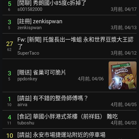
[閒聊] 秀朗國小85度c拆掉了
5
s001582000
3月前
,
04/17
6
[註冊] zenkispwan
3
zenkispwan
3月前
,
04/13
5
Fw: [新聞] 托盤長出一堆蛆 永和世界豆漿大王認
27
了
62
SuperTaco
3月前
,
04/12
[贈送] 雀巢可可脆片
3
ppdonkey
4月前
,
04/06
5
[請益] 有不錯的整骨師傅嗎？
1
airva
4月前
,
04/05
10
[食記] 華國小胖港式茶樓（前祥鈺） 難吃
4
tuboshu
4月前
,
04/03
11
[請益] 永安市場捷運站附近的停車場
10