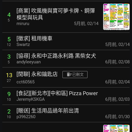
[商業] 吹風機與寶可夢卡牌、鋼彈
4
模型與玩具
5
miruru
5月前
,
02/14
[徵求] 租用機車
5
Swartz
5月前
,
02/14
12
[協尋] 永和中正路永利路 黑柴女犬
3
andyleeyuan
6月前
,
02/08
5
[閒聊] 永和鑰匙店
13
已刪文
27
cct60565
6月前
,
02/04
[食記][新北市][中和區] Pizza Power
9
JeremyKSKGA
6月前
,
02/03
10
[贈送] 生活用品過年前出清
2
p3962260
6月前
,
01/30
10