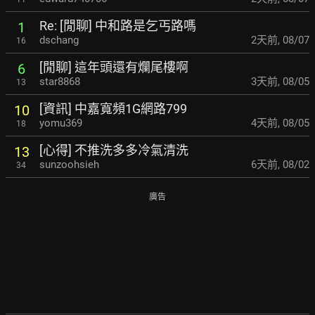
Re: [閒聊] 中和路是乞丐路嗎
1
dschang
2天前
,
08/07
16
[閒聊] 這年頭還有爛尾樓啊
6
star8868
3天前
,
08/05
13
[資訊] 中嘉寬頻1G網路799
10
yomu369
4天前
,
08/05
18
[心得] 不推洗多多冷氣清洗
13
sunzoohsieh
6天前
,
08/02
34
廣告