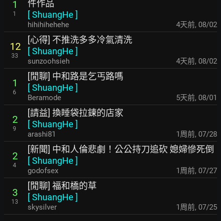
件作品
1
[
ShuangHe
]
1
hihihihehehe
4天前
,
08/02
[心得] 不推洗多多冷氣清洗
12
[
ShuangHe
]
33
sunzoohsieh
4天前
,
08/02
[閒聊] 中和路是乞丐路嗎
1
[
ShuangHe
]
6
Beramode
5天前
,
08/01
[請益] 換睡袋拉鍊的店家
2
[
ShuangHe
]
9
arashi81
1周前
,
07/28
[新聞] 中和人倫悲劇！公公持刀追砍 媳婦慘死倒
2
[
ShuangHe
]
4
godofsex
1周前
,
07/27
[閒聊] 福和橋的草
3
[
ShuangHe
]
13
skysilver
1周前
,
07/25