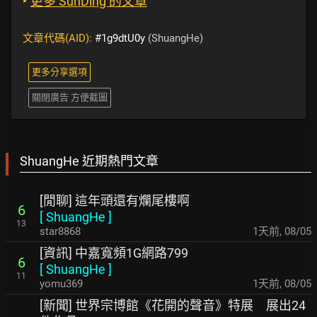
‣
更多 SunDing 的文章
文章代碼(AID):
#1g9dtU0y
(ShuangHe)
更多分享選項
關閉廣告 方便截圖
ShuangHe 近期熱門文章
[閒聊] 這年頭還有爛尾樓啊
6
[
ShuangHe
]
13
star8868
1天前
,
08/05
[資訊] 中嘉寬頻1G網路799
6
[
ShuangHe
]
11
yomu369
1天前
,
08/05
[新聞] 世界宗博館《花開的聲音》特展 展出24