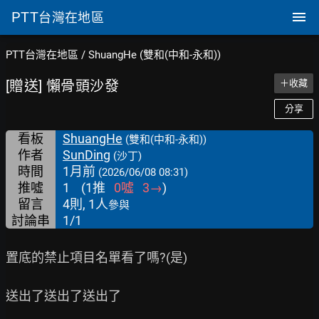
PTT
台灣在地區
PTT台灣在地區
/
ShuangHe (雙和(中和-永和))
[贈送] 懶骨頭沙發
＋收藏
分享
看板
ShuangHe
(雙和(中和-永和))
作者
SunDing
(沙丁)
時間
1月前
(2026/06/08 08:31)
推噓
1
(
1
推
0
噓
3
→
)
留言
4則, 1人
參與
討論串
1/1
置底的禁止項目名單看了嗎?(是)

送出了送出了送出了
