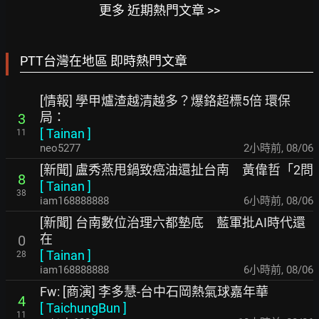
更多 近期熱門文章 >>
PTT台灣在地區 即時熱門文章
[情報] 學甲爐渣越清越多？爆鉻超標5倍 環保
局：
3
[
Tainan
]
11
neo5277
2小時前
,
08/06
[新聞] 盧秀燕甩鍋致癌油還扯台南 黃偉哲「2問
8
[
Tainan
]
38
iam168888888
6小時前
,
08/06
[新聞] 台南數位治理六都墊底 藍軍批AI時代還
在
0
[
Tainan
]
28
iam168888888
6小時前
,
08/06
Fw: [商演] 李多慧-台中石岡熱氣球嘉年華
4
[
TaichungBun
]
11