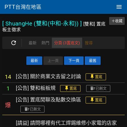
PTT
台灣在地區
＋收藏
[ ShuangHe (雙和(中和-永和))
]
[雙和] 置底
板主徵求
最新
熱門
分頁 (3置底文)
搜尋
最新
上一頁
下一頁
最舊
[公告] 關於商業文去留之討論
14
置底
[公告] 雙和板板規
1
置底
已刪文
[公告] 置底閒聊及點數交換區
置底
爆
已刪文
[請益] 請問哪裡有代工焊錫維修小家電的店家