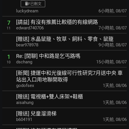
已刪文
luckydream
6小時前
,
08/07
[請益] 有沒有推薦比較穩的有線網路
7
edward740706
7小時前
,
08/07
11
[贈送] 水晶鼠籠、牧草、飼料、零食、鼠籠
bear978978
9小時前
,
08/07
Re: [閒聊] 中和路是乞丐路嗎
1
dschang
15小時前
,
08/07
10
[新聞] 捷運中和光復線可行性研究7月送中央 車
站出入口用地聯開取得
godofsex
1天前
,
08/06
[贈送] 電視櫃+雙人床架+鞋櫃
aisahung
1天前
,
08/06
[贈送] 兒童溜滑梯
b604191
1天前
,
08/06