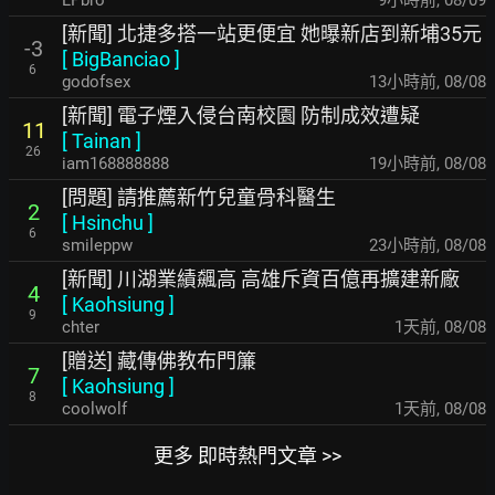
LPbro
9小時前
,
08/09
[新聞] 北捷多搭一站更便宜 她曝新店到新埔35元
-3
[
BigBanciao
]
6
godofsex
13小時前
,
08/08
[新聞] 電子煙入侵台南校園 防制成效遭疑
11
[
Tainan
]
26
iam168888888
19小時前
,
08/08
[問題] 請推薦新竹兒童骨科醫生
2
[
Hsinchu
]
6
smileppw
23小時前
,
08/08
[新聞] 川湖業績飆高 高雄斥資百億再擴建新廠
4
[
Kaohsiung
]
9
chter
1天前
,
08/08
[贈送] 藏傳佛教布門簾
7
[
Kaohsiung
]
8
coolwolf
1天前
,
08/08
更多 即時熱門文章 >>