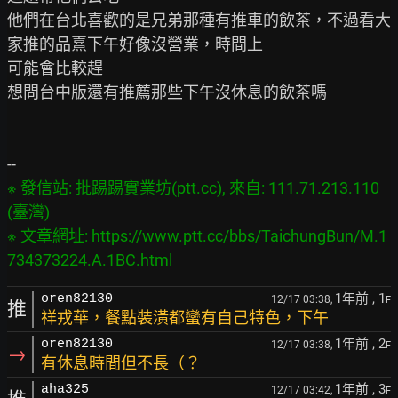
他們在台北喜歡的是兄弟那種有推車的飲茶，不過看大
家推的品熹下午好像沒營業，時間上

可能會比較趕

想問台中版還有推薦那些下午沒休息的飲茶嗎

※ 發信站: 批踢踢實業坊(ptt.cc), 來自: 111.71.213.110 
(臺灣)

※ 文章網址: 
https://www.ptt.cc/bbs/TaichungBun/M.1
734373224.A.1BC.html
1年前
, 1
oren82130
12/17 03:38,
F
推
祥戎華，餐點裝潢都蠻有自己特色，下午
1年前
, 2
oren82130
12/17 03:38,
F
→
有休息時間但不長（？
1年前
, 3
aha325
12/17 03:42,
F