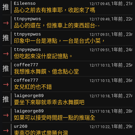
1年前
, 21
Eileenso
12/17 09:45,
F
推
品心之前去有推車耶，收起來了嗎
1年前
, 22
ttnpyepwos
12/17 09:49,
F
→
品心的還在，但推車上的東西超台- -
1年前
, 23
ttnpyepwos
12/17 09:51,
F
推
印象中一台是港點，一台是台式小菜，
1年前
, 24
ttnpyepwos
12/17 09:51,
F
→
但吃起來沒什麼記憶點。
1年前
, 25
coffee777
12/17 10:13,
F
推
我想推水舞饌、億念點心堂
1年前
, 26
coffee777
12/17 10:13,
F
→
女兒紅的也不錯
1年前
, 27
laigeorge89
12/17 10:18,
F
推
要坐下來聊就乖乖去水舞饌吧
1年前
, 28
laigeorge89
12/17 10:18,
F
→
如果可以接受時間趕一點的推瑞全
1年前
, 29
ur260
12/17 10:22,
F
→
東南亞的港式樂勝台灣