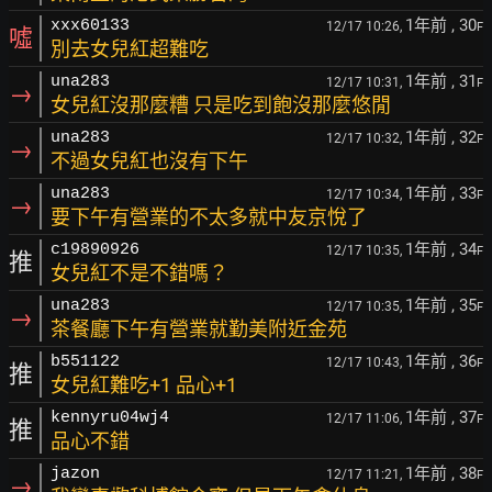
1年前
, 30
xxx60133
12/17 10:26,
F
噓
別去女兒紅超難吃
1年前
, 31
una283
12/17 10:31,
F
→
女兒紅沒那麼糟 只是吃到飽沒那麼悠閒
1年前
, 32
una283
12/17 10:32,
F
→
不過女兒紅也沒有下午
1年前
, 33
una283
12/17 10:34,
F
→
要下午有營業的不太多就中友京悅了
1年前
, 34
c19890926
12/17 10:35,
F
推
女兒紅不是不錯嗎？
1年前
, 35
una283
12/17 10:35,
F
→
茶餐廳下午有營業就勤美附近金苑
1年前
, 36
b551122
12/17 10:43,
F
推
女兒紅難吃+1 品心+1
1年前
, 37
kennyru04wj4
12/17 11:06,
F
推
品心不錯
1年前
, 38
jazon
12/17 11:21,
F
→