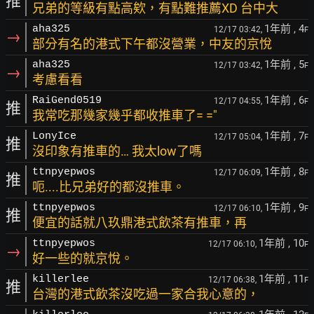
推
兄弟的等級有點高欸，有點難推薦XD 台中大
1年前
, 4
aha325
12/17 03:42,
F
→
部分有名的港式下午都沒營業，中友的京悅
1年前
, 5
aha325
12/17 03:42,
F
→
考慮看看
1年前
, 6
RaiGend0519
12/17 04:55,
F
推
我常吃那幾家幾乎都收推車了= ="
1年前
, 7
LonyIce
12/17 05:04,
F
推
沒印象有推車的… 我太low了嗎
1年前
, 8
ttnpyepwos
12/17 06:09,
F
推
呃....比兄弟好的都沒推車。
1年前
, 9
ttnpyepwos
12/17 06:10,
F
推
便宜的話就八玖鼎港式飲茶有推車，再
1年前
, 10
ttnpyepwos
12/17 06:10,
F
→
好一些的就京悅。
1年前
, 11
killerlee
12/17 06:38,
F
推
台灣的港式飲茶沒吃過一家合我心意的，