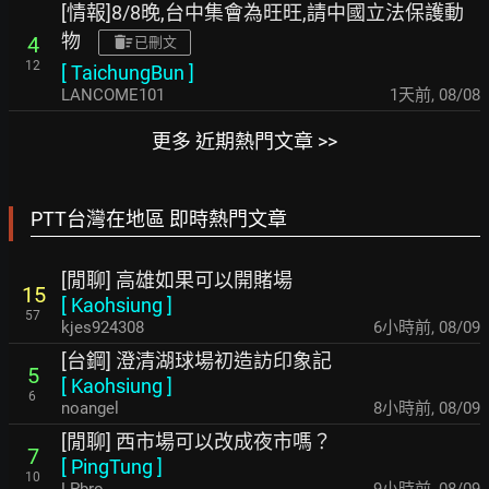
[情報]8/8晚,台中集會為旺旺,請中國立法保護動
物
4
已刪文
12
[
TaichungBun
]
LANCOME101
1天前
,
08/08
更多 近期熱門文章 >>
PTT台灣在地區 即時熱門文章
[閒聊] 高雄如果可以開賭場
15
[
Kaohsiung
]
57
kjes924308
6小時前
,
08/09
[台鋼] 澄清湖球場初造訪印象記
5
[
Kaohsiung
]
6
noangel
8小時前
,
08/09
[閒聊] 西市場可以改成夜市嗎？
7
[
PingTung
]
10