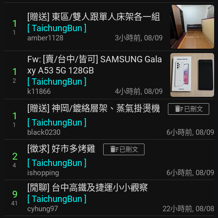
[贈送] 東區/雙人跟單人床架各一組
1
[
TaichungBun
]
1
amber1128
3小時前
,
08/09
Fw: [賣/台中/皆可] SAMSUNG Gala
xy A53 5G 128GB
1
[
TaichungBun
]
2
k11866
4小時前
,
08/09
[贈送] 神岡/鍍絡層架、蒸氣掛燙機
已刪文
1
[
TaichungBun
]
1
black0230
6小時前
,
08/09
[徵求] 好市多烤雞
已刪文
2
[
TaichungBun
]
4
ishopping
6小時前
,
08/09
[閒聊] 台中高鐵及捷運小小觀察
9
[
TaichungBun
]
41
cyhung97
22小時前
,
08/08