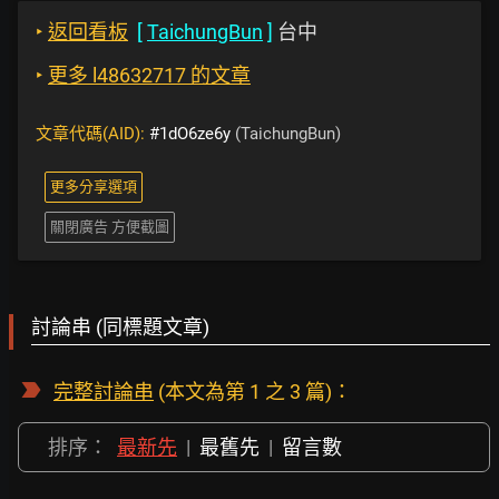
‣
返回看板
[
TaichungBun
]
台中
‣
更多 l48632717 的文章
文章代碼(AID):
#1dO6ze6y
(TaichungBun)
更多分享選項
關閉廣告 方便截圖
討論串 (同標題文章)
完整討論串
(本文為第 1 之 3 篇)：
排序：
最新先
|
最舊先
|
留言數