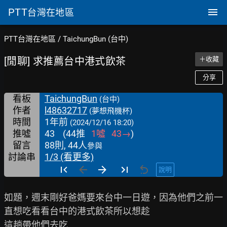
PTT
台灣在地區
PTT台灣在地區
/
TaichungBun (台中)
[閒聊] 求推薦台中港式飲茶
＋收藏
分享
看板
TaichungBun
(台中)
作者
l48632717
(夢想飛機杯)
時間
1年前
(2024/12/16 18:20)
推噓
43
(
44
推
1
噓
43
→
)
留言
88則, 44人
參與
討論串
1/3 (看更多)
說明
如題，週末剛好爸媽要來台中一日遊，因為他們之前一
直想吃看看台中的港式飲茶所以想趁

這趟帶他們去吃
