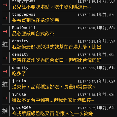
1年前
, 56
ttnpyepwos
12/17 13:39,
F
→
女兒紅不要吃港點，吃牛腱和鴨還行- -
1年前
, 57
ttnpyepwos
12/17 13:40,
F
→
餐卷買到現在還沒吃完
1年前
, 58
PaulOneil1
12/17 14:28,
F
→
品心應該叫台式飲茶
1年前
, 59
density
12/17 15:25,
F
推
我記憶最好吃的港式飲茶在香港九龍，比出
1年前
, 60
density
12/17 15:25,
F
→
差待在廣州吃過的合胃口，但都比台灣的好
1年前
, 61
density
12/17 15:25,
F
→
吃多了
1年前
, 62
jujula
12/17 15:47,
F
推
漢來軒，品質穩定好吃，長輩非常喜歡。
1年前
, 63
jujula
12/17 15:48,
F
→
雖然不是台中獨有...但我們家是港飲控~
1年前
, 64
gozo0000
12/17 15:52,
F
推
祥戎華超級難吃又貴 帶家人吃一次被嫌