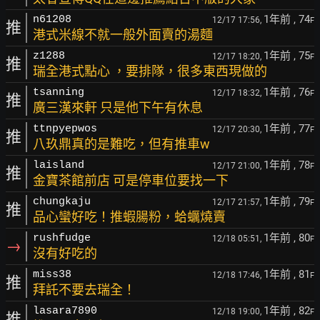
1年前
, 74
n61208
12/17 17:56,
F
推
港式米線不就一般外面賣的湯麵
1年前
, 75
z1288
12/17 18:20,
F
推
瑞全港式點心 ，要排隊，很多東西現做的
1年前
, 76
tsanning
12/17 18:32,
F
推
廣三漢來軒 只是他下午有休息
1年前
, 77
ttnpyepwos
12/17 20:30,
F
推
八玖鼎真的是難吃，但有推車w
1年前
, 78
laisland
12/17 21:00,
F
推
金寶茶館前店 可是停車位要找一下
1年前
, 79
chungkaju
12/17 21:57,
F
推
品心蠻好吃！推蝦腸粉，蛤蠣燒賣
1年前
, 80
rushfudge
12/18 05:51,
F
→
沒有好吃的
1年前
, 81
miss38
12/18 17:46,
F
推
拜託不要去瑞全！
1年前
, 82
lasara7890
12/18 19:00,
F
推