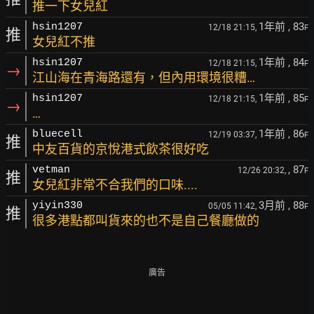
推一下女兒紅
1年前
, 83
hsin1207
12/18 21:15,
F
推
女兒紅不推
1年前
, 84
hsin1207
12/18 21:15,
F
→
江山海在青海路還有，但內用環境很糟…
1年前
, 85
hsin1207
12/18 21:15,
F
→
…
1年前
, 86
bluecell
12/19 03:37,
F
推
中友百貨的京悅港式飲茶很好吃
, 87
vetman
12/26 20:32,
F
推
女兒紅非常不合我們的口味....
3月前
, 88
yiyin330
05/05 11:42,
F
推
很多港點都叫貨來的也不是自己餐廳做的
廣告