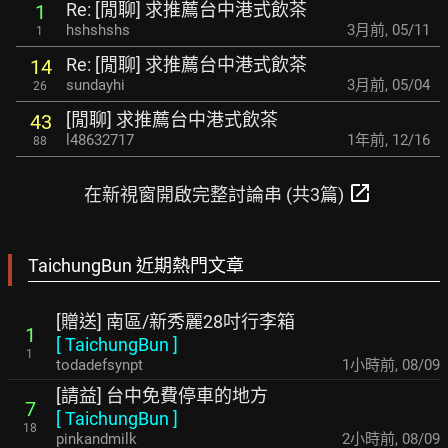
Re: [閒聊] 求推薦台中港式飲茶
1
hshshshs
3月前
,
05/11
1
Re: [閒聊] 求推薦台中港式飲茶
14
sundayhi
3月前
,
05/04
26
[閒聊] 求推薦台中港式飲茶
43
l48632717
1年前
,
12/16
88
open_in_new
在新視窗開啟完整討論串 (共3篇)
TaichungBun 近期熱門文章
[贈送] 南區/新秀麗28吋行李箱
1
[
TaichungBun
]
1
todadefsynpt
1小時前
,
08/09
[請益] 台中免費停車的地方
7
[
TaichungBun
]
18
pinkandmilk
2小時前
,
08/09