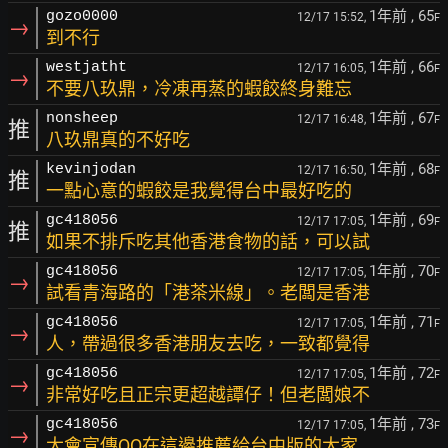
1年前
, 65
gozo0000
12/17 15:52,
F
→
到不行
1年前
, 66
westjatht
12/17 16:05,
F
→
不要八玖鼎，冷凍再蒸的蝦餃終身難忘
1年前
, 67
nonsheep
12/17 16:48,
F
推
八玖鼎真的不好吃
1年前
, 68
kevinjodan
12/17 16:50,
F
推
一點心意的蝦餃是我覺得台中最好吃的
1年前
, 69
gc418056
12/17 17:05,
F
推
如果不排斥吃其他香港食物的話，可以試
1年前
, 70
gc418056
12/17 17:05,
F
→
試看青海路的「港茶米線」。老闆是香港
1年前
, 71
gc418056
12/17 17:05,
F
→
人，帶過很多香港朋友去吃，一致都覺得
1年前
, 72
gc418056
12/17 17:05,
F
→
非常好吃且正宗更超越譚仔！但老闆娘不
1年前
, 73
gc418056
12/17 17:05,
F
→
太會宣傳QQ在這邊推薦給台中版的大家