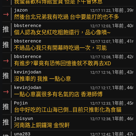
我蠻喜歡科博館金寶 但是下午會休息
1年前
, 39
jazon
12/17 11:22,
F
→
然後台北兄弟我有吃過 台中要能打的也不多
1年前
, 40
bbsterence
12/17 12:03,
F
推
個人認為女兒紅吃粗飽還行，品心像噴~
1年前
, 41
bbsterence
12/17 12:07,
F
推
不過品心我只有開幕時吃過一次，可能
1年前
, 42
bbsterence
12/17 12:08,
F
→
有進步?畢竟有恐怖回憶後就不敢再去XD
1年前
, 43
kevinjodan
12/17 12:16,
F
推
沒推車的 我推 一點心意
1年前
, 44
kevinjodan
12/17 12:17,
F
→
一點心意贏很多有名氣的店 香港師傅
1年前
, 45
Pojin
12/17 12:33,
F
推
台中好吃的江山海已倒…目前只推彰化為食貓
1年前
, 46
joisyun
12/17 12:38,
F
推
河南路上銅鑼灣 金悅軒
1年前
, 47
una283
12/17 12:42,
F