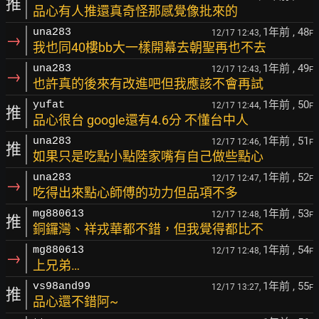
推
品心有人推還真奇怪那感覺像批來的
1年前
, 48
una283
12/17 12:43,
F
→
我也同40樓bb大一樣開幕去朝聖再也不去
1年前
, 49
una283
12/17 12:43,
F
→
也許真的後來有改進吧但我應該不會再試
1年前
, 50
yufat
12/17 12:44,
F
推
品心很台 google還有4.6分 不懂台中人
1年前
, 51
una283
12/17 12:46,
F
推
如果只是吃點小點陸家嘴有自己做些點心
1年前
, 52
una283
12/17 12:47,
F
→
吃得出來點心師傅的功力但品項不多
1年前
, 53
mg880613
12/17 12:48,
F
推
銅鑼灣、祥戎華都不錯，但我覺得都比不
1年前
, 54
mg880613
12/17 12:48,
F
→
上兄弟…
1年前
, 55
vs98and99
12/17 13:27,
F
推
品心還不錯阿~