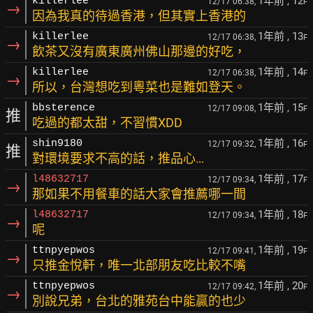
1年前
, 12
killerlee
12/17 06:38,
F
→
因為我真的待過香港，但其實上香港的
1年前
, 13
killerlee
12/17 06:38,
F
→
飲茶又沒有廣東廣州佛山那邊的好吃，
1年前
, 14
killerlee
12/17 06:38,
F
→
所以，台灣想吃到粵菜也是難如登天。
1年前
, 15
bbsterence
12/17 09:08,
F
推
吃過的都太甜，不習慣XDD
1年前
, 16
shin9180
12/17 09:32,
F
推
對環境要求不高的話，推品心…
1年前
, 17
l48632717
12/17 09:34,
F
→
那如果不用餐車的話大家會推薦哪一間
1年前
, 18
l48632717
12/17 09:34,
F
→
呢
1年前
, 19
ttnpyepwos
12/17 09:41,
F
→
只推金悅軒，唯一北部朋友吃比較不嘴
1年前
, 20
ttnpyepwos
12/17 09:42,
F
→
別說兄弟，台北的雅苑台中能贏的也少