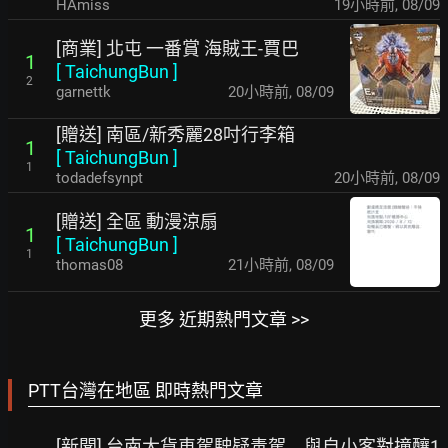
HAmiss
19小時前
,
08/09
[商業] 北屯 一番賞 海賊王-賈巴
1
[
TaichungBun
]
2
garnettk
20小時前
,
08/09
[贈送] 南區/新秀麗28吋行李箱
1
[
TaichungBun
]
1
todadefsynpt
20小時前
,
08/09
[贈送] 全區 動漫涼扇
1
[
TaichungBun
]
1
thomas08
21小時前
,
08/09
更多 近期熱門文章 >>
PTT台灣在地區 即時熱門文章
[新聞] 台南大貨車駕駛疑毒駕 與自小客對撞釀1