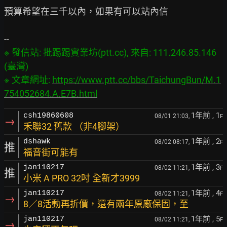
預算希望在三千以內，如果有可以站內信

※ 發信站: 批踢踢實業坊(ptt.cc), 來自: 111.246.85.146 
(臺灣)

※ 文章網址: 
https://www.ptt.cc/bbs/TaichungBun/M.1
754052684.A.E7B.html
1年前
, 1
csh19860608
08/01 21:03,
F
→
禾聯32 舊款 （非4腳架）
1年前
, 2
dshawk
08/02 08:17,
F
推
福音街可能有
1年前
, 3
jan110217
08/02 11:21,
F
推
小米 A PRO 32吋 全新才3999
1年前
, 4
jan110217
08/02 11:21,
F
→
8／8活動再折價，還有兩年原廠保固，至
1年前
, 5
jan110217
08/02 11:21,
F
→