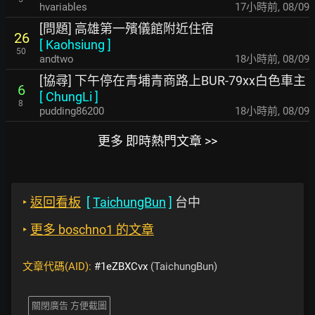
hvariables
17小時前
,
08/09
[問題] 高雄第一殯儀館附近住宿
26
[
Kaohsiung
]
50
andtwo
18小時前
,
08/09
[協尋] 下午停在青埔青商路上BUR-79xx白色車主
6
[
ChungLi
]
8
pudding86200
18小時前
,
08/09
更多 即時熱門文章 >>
‣
返回看板
[
TaichungBun
]
台中
‣
更多 boschno1 的文章
文章代碼(AID):
#1eZBXCvx
(TaichungBun)
關閉廣告 方便截圖