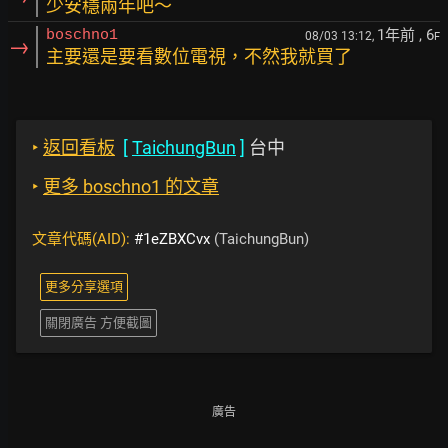
少安穩兩年吧～
1年前
, 6
boschno1
08/03 13:12,
F
→
主要還是要看數位電視，不然我就買了
‣
返回看板
[
TaichungBun
]
台中
‣
更多 boschno1 的文章
文章代碼(AID):
#1eZBXCvx
(TaichungBun)
更多分享選項
關閉廣告 方便截圖
廣告