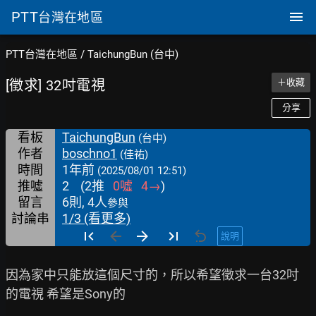
PTT
台灣在地區
PTT台灣在地區
/
TaichungBun (台中)
[徵求] 32吋電視
＋收藏
分享
看板
TaichungBun
(台中)
作者
boschno1
(佳祐)
時間
1年前
(2025/08/01 12:51)
推噓
2
(
2
推
0
噓
4
→
)
留言
6則, 4人
參與
討論串
1/3 (看更多)
說明
因為家中只能放這個尺寸的，所以希望徵求一台32吋
的電視 希望是Sony的
