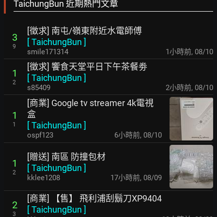
TaichungBun 近期熱門文章
[徵求] 南屯/嶺東附近水電師傅
3
[
TaichungBun
]
9
smile171314
1小時前
,
08/10
[徵求] 饗食天堂平日下午茶餐劵
1
[
TaichungBun
]
2
s85409
2小時前
,
08/10
[商業] Google tv streamer 4k電視
盒
1
[
TaichungBun
]
1
ospf123
6小時前
,
08/10
[贈送] 南區 防撞包材
1
[
TaichungBun
]
2
kklee1208
17小時前
,
08/09
[商業] 【售】 飛利浦刮鬍刀XP9404
2
[
TaichungBun
]
3