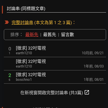
討論串 (同標題文章)
完整討論串
(本文為第 1 之 3 篇)：
排序：
最新先
|
最舊先
|
留言數
[徵求] 32吋電視
0
earth1210
10月前
,
09/21
1
[徵求] 32吋電視
earth1210
1年前
,
08/03
[徵求] 32吋電視
2
boschno1
1年前
,
08/01
6
open_in_new
在新視窗開啟完整討論串 (共3篇)