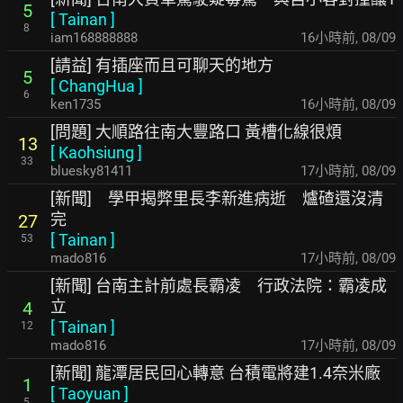
5
[
Tainan
]
8
iam168888888
16小時前
,
08/09
[請益] 有插座而且可聊天的地方
5
[
ChangHua
]
6
ken1735
16小時前
,
08/09
[問題] 大順路往南大豐路口 黃槽化線很煩
13
[
Kaohsiung
]
33
bluesky81411
17小時前
,
08/09
[新聞] 學甲揭弊里長李新進病逝 爐碴還沒清
完
27
[
Tainan
]
53
mado816
17小時前
,
08/09
[新聞] 台南主計前處長霸凌 行政法院：霸凌成
立
4
[
Tainan
]
12
mado816
17小時前
,
08/09
[新聞] 龍潭居民回心轉意 台積電將建1.4奈米廠
1
[
Taoyuan
]
5