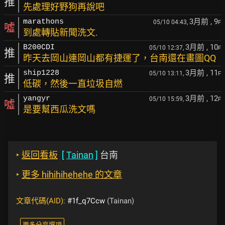
推
先處理好野狗再說吧
3月前
, 9
marathons
05/10 04:43,
F
噓
到處轉貼新聞洗文.
3月前
, 10
B200CDI
05/10 12:37,
F
推
昨天去岡山連岡山都有捷運了，台南還在畫圖QQ
3月前
, 11
ship1228
05/10 13:11,
F
推
低碳，然後一直垃圾自燃
3月前
, 12
yangyr
05/10 15:59,
F
噓
是要幫西瓜洗文嗎
‣
返回看板
[
Tainan
]
台南
‣
更多 hihihihehehe 的文章
文章代碼(AID):
#1f_q7Ccw
(Tainan)
更多分享選項