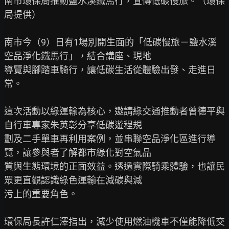
南市環保局推動鹽水溪鐵馬行，宣傳低碳慢旅。（環保
局提供）

南市今（9）日有1場別開生面的「低碳慢旅－鹽水溪
空品淨化鐵馬行」，結合講座、現地

導覽與腳踏車騎行，讓低碳生活從體驗出發、走進日
常。

這次活動以綠運輸為核心，邀請綠交通推動者曾德平與
自行車專家朱英彰分享低碳遊程規

劃及二手單車再利用案例，並串聯空品淨化區進行導
覽，讓參與者了解都市綠化對空氣品

質與生態環境的正面效益。透過實際騎乘體驗，也讓民
眾更直觀認識綠色運輸在減碳與減

污上的重要角色。

環保局長許仁澤指出，減少使用燃油機車不僅能降低交