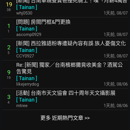
[新聞] 台南單親雙寶爸撞死騎士！嘆「月薪4萬똠
19
[
Tainan
]
38
whj0530
1天前
,
08/07
[問題] 房間門框&門更換
1
[
Tainan
]
1
ascomp0929
1天前
,
08/07
[新聞] 西拉雅語粉專遭疑內容有誤 族人憂傷文化
2
[
Tainan
]
5
CCY0927
1天前
,
08/07
Re: [新聞] 獨家／台南檳榔攤竟收美金？酒駕公
告驚見
9
[
Tainan
]
19
likejerrydog
1天前
,
08/06
[活動] 台南市天文協會 四十周年天文攝影展
3
[
Tainan
]
4
mtree
1天前
,
08/06
更多 近期熱門文章 >>