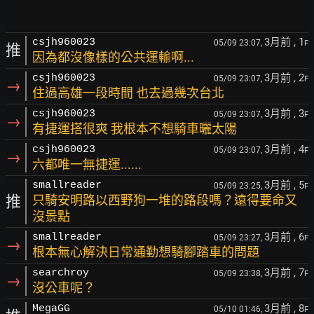
3月前
, 1
csjh960023
05/09 23:07,
F
推
因為都沒像樣的公共運輸啊...
3月前
, 2
csjh960023
05/09 23:07,
F
→
住過高雄一段時間 也去過幾次台北
3月前
, 3
csjh960023
05/09 23:07,
F
→
有捷運搭很爽 我根本不想騎車曬太陽
3月前
, 4
csjh960023
05/09 23:07,
F
→
六都唯一無捷運......
3月前
, 5
smallreader
05/09 23:25,
F
推
只騎安明路以西野狗一堆的路段嗎？遠得要命又
沒景點
3月前
, 6
smallreader
05/09 23:27,
F
→
根本無心解決日常通勤想騎腳踏車的問題
3月前
, 7
searchroy
05/09 23:38,
F
→
沒公車呢？
3月前
, 8
MegaGG
05/10 01:46,
F