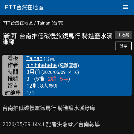
PTT
台灣在地區
PTT台灣在地區
/
Tainan (台南)
[新聞] 台南推低碳慢旅鐵馬行 騎進鹽水溪
＋收藏
綠廊
分享
看板
Tainan
(台南)
作者
hihihihehehe
(遠離塵囂)
時間
3月前
(2026/05/09 14:16)
推噓
3
(
5
推
2
噓
5
→
)
留言
12則, 8人
參與
討論串
1/1
台南推低碳慢旅鐵馬行 騎進鹽水溪綠廊

2026/05/09 14:41 記者洪瑞琴／台南報導
