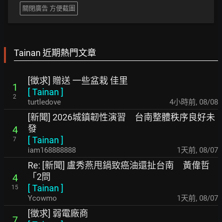
關閉廣告 方便截圖
Tainan 近期熱門文章
[徵求] 贈送 一些盆栽 佳里
1
[
Tainan
]
2
turtledove
4小時前
,
08/08
[新聞] 2026城鎮韌性演習 台南整體秩序良好未
發
4
[
Tainan
]
7
iam168888888
1天前
,
08/07
Re: [新聞] 盧秀燕甩鍋致癌油還扯台南 黃偉哲
「2問
4
[
Tainan
]
15
Ycowmo
1天前
,
08/07
[徵求] 弱電廠商
7