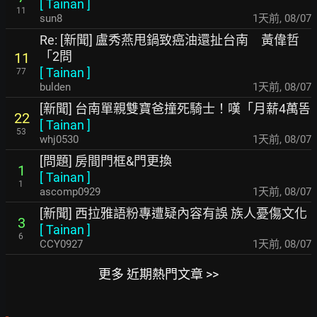
[
Tainan
]
11
sun8
1天前
,
08/07
Re: [新聞] 盧秀燕甩鍋致癌油還扯台南 黃偉哲
「2問
11
[
Tainan
]
77
bulden
1天前
,
08/07
[新聞] 台南單親雙寶爸撞死騎士！嘆「月薪4萬똠
22
[
Tainan
]
53
whj0530
1天前
,
08/07
[問題] 房間門框&門更換
1
[
Tainan
]
1
ascomp0929
1天前
,
08/07
[新聞] 西拉雅語粉專遭疑內容有誤 族人憂傷文化
3
[
Tainan
]
6
CCY0927
1天前
,
08/07
更多 近期熱門文章 >>