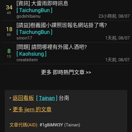
[資訊] 大雷雨即時訊息
34
[
TaichungBun
]
49
godshibainu
23小時前
,
08/07
[請益]樹義國小課照班報名網站掛了嗎?
18
[
TaichungBun
]
80
sinon17
1天前
,
08/07
[問題] 請問哪裡有外國人酒吧?
8
[
Kaohsiung
]
15
createitem
1天前
,
08/07
更多 即時熱門文章 >>
‣
返回看板
[
Tainan
]
台南
‣
更多 jiern 的文章
文章代碼(AID):
#1g8iMW3Y
(Tainan)