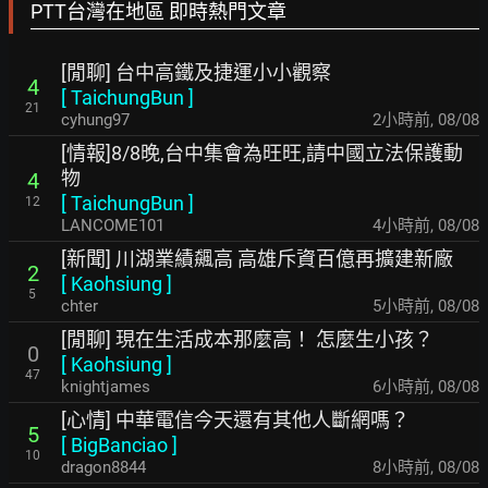
PTT台灣在地區 即時熱門文章
[閒聊] 台中高鐵及捷運小小觀察
4
[
TaichungBun
]
21
cyhung97
2小時前
,
08/08
[情報]8/8晚,台中集會為旺旺,請中國立法保護動
物
4
[
TaichungBun
]
12
LANCOME101
4小時前
,
08/08
[新聞] 川湖業績飆高 高雄斥資百億再擴建新廠
2
[
Kaohsiung
]
5
chter
5小時前
,
08/08
[閒聊] 現在生活成本那麼高！ 怎麼生小孩？
0
[
Kaohsiung
]
47
knightjames
6小時前
,
08/08
[心情] 中華電信今天還有其他人斷網嗎？
5
[
BigBanciao
]
10
dragon8844
8小時前
,
08/08