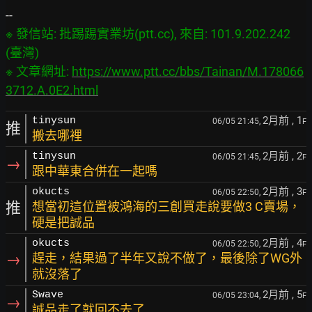
※ 發信站: 批踢踢實業坊(ptt.cc), 來自: 101.9.202.242 
(臺灣)

※ 文章網址: 
https://www.ptt.cc/bbs/Tainan/M.178066
3712.A.0E2.html
2月前
, 1
tinysun
06/05 21:45,
F
推
搬去哪裡
2月前
, 2
tinysun
06/05 21:45,
F
→
跟中華東合併在一起嗎
2月前
, 3
okucts
06/05 22:50,
F
推
想當初這位置被鴻海的三創買走說要做3 C賣場，
硬是把誠品
2月前
, 4
okucts
06/05 22:50,
F
→
趕走，結果過了半年又說不做了，最後除了WG外
就沒落了
2月前
, 5
Swave
06/05 23:04,
F
→
誠品走了就回不去了