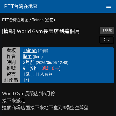
PTT
台灣在地區
PTT台灣在地區
/
Tainan (台南)
[情報] World Gym長榮店到這個月
＋收藏
分享
看板
Tainan
(台南)
作者
jiern
(jiern)
時間
2月前
(2026/06/05 12:48)
推噓
9
(
9
推
0
噓
6
→
)
留言
15則, 11人
參與
討論串
1/1
World Gym長榮店到6月份

接下來搬走

這個商場店面接下來地下室到3樓空空蕩蕩
