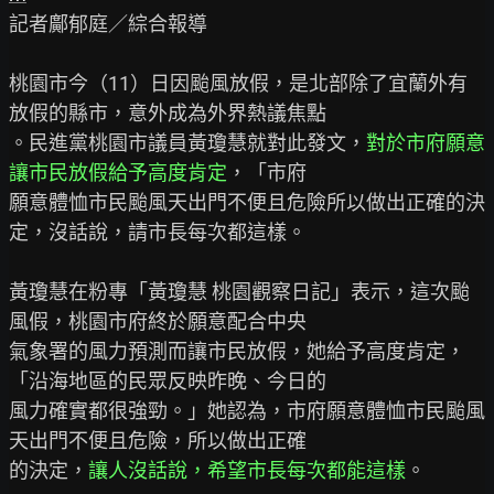
記者鄺郁庭／綜合報導

桃園市今（11）日因颱風放假，是北部除了宜蘭外有
放假的縣市，意外成為外界熱議焦點

。民進黨桃園市議員黃瓊慧就對此發文，
對於市府願意
讓市民放假給予高度肯定
，「市府

願意體恤市民颱風天出門不便且危險所以做出正確的決
定，沒話說，請市長每次都這樣。

黃瓊慧在粉專「黃瓊慧 桃園觀察日記」表示，這次颱
風假，桃園市府終於願意配合中央

氣象署的風力預測而讓市民放假，她給予高度肯定，
「沿海地區的民眾反映昨晚、今日的

風力確實都很強勁。」她認為，市府願意體恤市民颱風
天出門不便且危險，所以做出正確

的決定，
讓人沒話說，希望市長每次都能這樣
。
