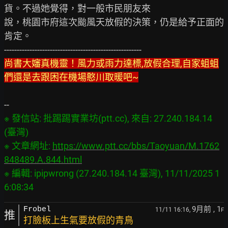
貨。不過她覺得，對一般市民朋友來

說，桃園市府這次颱風天放假的決策，仍是給予正面的
肯定。

尚書大嬸真機靈！風力或雨力達標,放假合理,自家蛆蛆
們還是去跟困在機場憨川取暖吧~
※ 發信站: 批踢踢實業坊(ptt.cc), 來自: 27.240.184.14 
(臺灣)

※ 文章網址: 
https://www.ptt.cc/bbs/Taoyuan/M.1762
848489.A.844.html
※ 編輯: ipipwrong (27.240.184.14 臺灣), 11/11/2025 1
9月前
, 1
Frobel
11/11 16:16,
F
推
打臉板上生氣要放假的青鳥