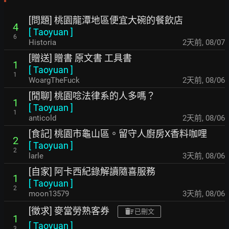
[問題] 桃園龍潭地區便宜大碗的餐飲店
4
[
Taoyuan
]
6
Historia
2天前
,
08/07
[贈送] 贈書 原文書 工具書
1
[
Taoyuan
]
1
WoargTheFuck
2天前
,
08/06
[閒聊] 桃園唸法律系的人多嗎？
1
[
Taoyuan
]
1
anticold
2天前
,
08/06
[食記] 桃園市龜山區。留守人廚房X香料咖哩
2
[
Taoyuan
]
2
larle
3天前
,
08/06
[自家] 阿卡西紀錄解讀隨喜服務
1
[
Taoyuan
]
2
moon13579
3天前
,
08/06
[徵求] 麥當勞熟客券
已刪文
1
[
Taoyuan
]
3