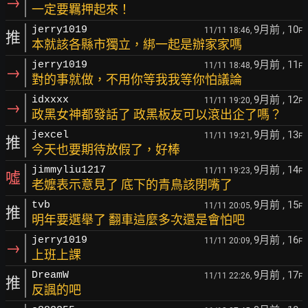
→
一定要羈押起來！
9月前
, 10
jerry1019
11/11 18:46,
F
推
本就該各縣市獨立，綁一起是辦家家嗎
9月前
, 11
jerry1019
11/11 18:48,
F
→
對的事就做，不用你等我我等你怕議論
9月前
, 12
idxxxx
11/11 19:20,
F
→
政黑女神都發話了 政黑板友可以滾出企了嗎？
9月前
, 13
jexcel
11/11 19:21,
F
推
今天也要期待放假了，好棒
9月前
, 14
jimmyliu1217
11/11 19:23,
F
噓
老嬤表示意見了 底下的青鳥該閉嘴了
9月前
, 15
tvb
11/11 20:05,
F
推
明年要選舉了 翻車這麼多次還是會怕吧
9月前
, 16
jerry1019
11/11 20:09,
F
→
上班上課
9月前
, 17
DreamW
11/11 22:26,
F
推
反諷的吧