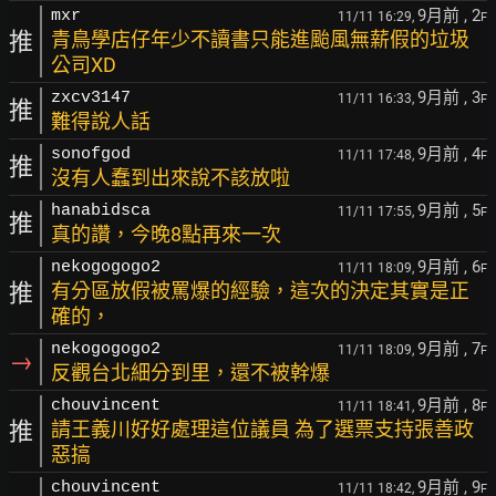
9月前
, 2
mxr
11/11 16:29,
F
推
青鳥學店仔年少不讀書只能進颱風無薪假的垃圾
公司XD
9月前
, 3
zxcv3147
11/11 16:33,
F
推
難得說人話
9月前
, 4
sonofgod
11/11 17:48,
F
推
沒有人蠢到出來說不該放啦
9月前
, 5
hanabidsca
11/11 17:55,
F
推
真的讚，今晚8點再來一次
9月前
, 6
nekogogogo2
11/11 18:09,
F
推
有分區放假被罵爆的經驗，這次的決定其實是正
確的，
9月前
, 7
nekogogogo2
11/11 18:09,
F
→
反觀台北細分到里，還不被幹爆
9月前
, 8
chouvincent
11/11 18:41,
F
推
請王義川好好處理這位議員 為了選票支持張善政
惡搞
9月前
, 9
chouvincent
11/11 18:42,
F