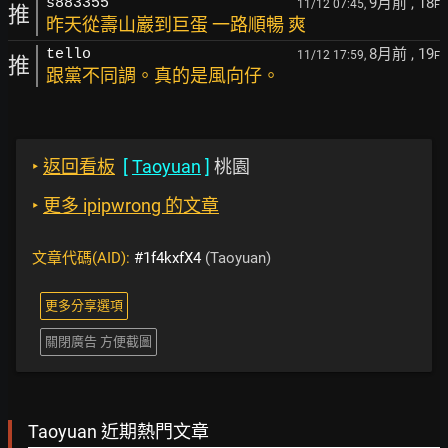
9月前
, 18
s883355
11/12 07:45,
F
推
昨天從壽山巖到巨蛋 一路順暢 爽
8月前
, 19
tello
11/12 17:59,
F
推
跟黨不同調。真的是風向仔。
‣
返回看板
[
Taoyuan
]
桃園
‣
更多 ipipwrong 的文章
文章代碼(AID):
#1f4kxfX4
(Taoyuan)
更多分享選項
關閉廣告 方便截圖
Taoyuan 近期熱門文章