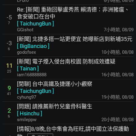
LPbro
6小時前
,
08/09
Re: [新聞] 重砲回擊盧秀燕 賴清德：非洲豬瘟、
食安破口在台中
-5
[
TaichungBun
]
7
GGishot
7小時前
,
08/09
[新聞] 北捷多搭一站更便宜 她曝新店到新埔35元
-3
[
BigBanciao
]
6
godofsex
10小時前
,
08/08
[新聞] 電子煙入侵台南校園 防制成效遭疑
11
[
Tainan
]
25
iam168888888
16小時前
,
08/08
[閒聊] 台中高鐵及捷運小小觀察
9
[
TaichungBun
]
41
cyhung97
19小時前
,
08/08
[問題] 請推薦新竹兒童骨科醫生
2
[
Hsinchu
]
6
smileppw
20小時前
,
08/08
[情報]8/8晚,台中集會為旺旺,請中國立法保護動