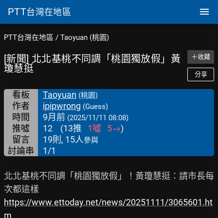
PTT
台灣在地區
PTT台灣在地區
/
Taoyuan (桃園)
[新聞] 北北基桃不同調「桃園獨放假」黃
＋收藏
瓊慧挺
分享
看板
Taoyuan
(桃園)
作者
ipipwrong
(Guess)
時間
9月前
(2025/11/11 08:08)
推噓
12
(
13
推
1
噓
5
→
)
留言
19則, 15人
參與
討論串
1/1
北北基桃不同調「桃園獨放假」！黃瓊慧挺：請市長每
https://www.ettoday.net/news/20251111/3065601.ht
m