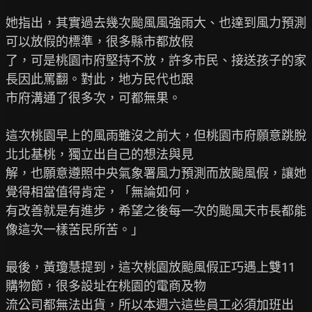
她指出，其實過去幾次颱風風強雨大、也達到風力預測
可以放假的標準，很多縣市都放假

了，可是桃園市府堅持不放，許多市民、接送孩子的家
長因此罵翻。對此，地方民代也跟

市府溝通了很多次，可都無果。

這次桃園早上的風雨雖沒之前大，但桃園市府願意跳脫
北北基桃，獨立出自己的想法與見

解，也願意遵照中央氣象署風力預測而放颱風假，讓她
覺得相當值得肯定，「無論如何，

有改善就是有進步，希望之後每一次的颱風天市長都能
像這次一樣苦民所苦。」

最後，黃瓊慧提到，這次桃園放颱風假正巧遇上雙11
購物節，很多設址在桃園的電商及物

流公司都無法出貨，所以本週六這些員工必須加班出