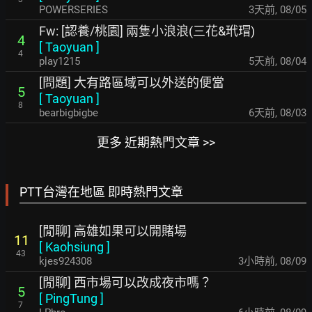
POWERSERIES
3天前
,
08/05
Fw: [認養/桃園] 兩隻小浪浪(三花&玳瑁)
4
[
Taoyuan
]
4
play1215
5天前
,
08/04
[問題] 大有路區域可以外送的便當
5
[
Taoyuan
]
8
bearbigbigbe
6天前
,
08/03
更多 近期熱門文章 >>
PTT台灣在地區 即時熱門文章
[閒聊] 高雄如果可以開賭場
11
[
Kaohsiung
]
43
kjes924308
3小時前
,
08/09
[閒聊] 西市場可以改成夜市嗎？
5
[
PingTung
]
7