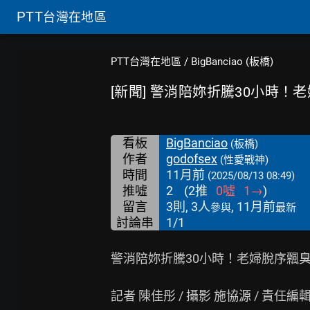
PTT
台灣在地區
PTT台灣在地區
/
BigBanciao (板橋)
[新聞] 警消陪妳折騰30小時！
看板
BigBanciao
(板橋)
作者
godofsex
(性愛戰神)
時間
11月前
(2025/08/13 08:49)
推噓
2
(
2
推
0
噓
1
→
)
留言
3則, 3人
, 11月前
參與
最新
討論串
1/1
警消陪妳折騰30小時！老婦脫序飄臭
記者 陳佳彤 / 攝影 施協源 / 責任編