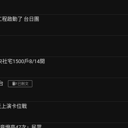
標工程啟動了 台日團
央社宅1500戶8/14開
台
已刪文
天天上演卡位戰
決竟燈亮47次」民眾