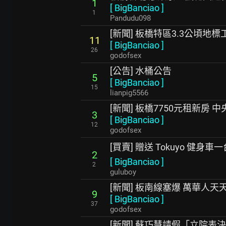
1
[
BigBanciao
]
1
Pandudu098
[新聞] 板橋特區3.3公頃地
11
[
BigBanciao
]
26
godofsex
[公告] 水桶公告
5
[
BigBanciao
]
15
lianpig5566
[新聞] 板橋7750元租新房 中
3
[
BigBanciao
]
12
godofsex
[買賣] 贈送 Tokuyo 健身車一
2
[
BigBanciao
]
2
guluboy
[新聞] 板南線塞爆 萬華人
9
[
BigBanciao
]
37
godofsex
[新聞] 蘇巧慧請假「立院表