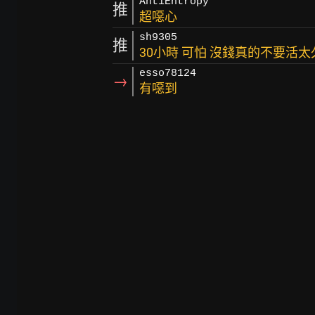
AntiEntropy
推
超噁心
sh9305
推
30小時 可怕 沒錢真的不要活太
esso78124
→
有噁到