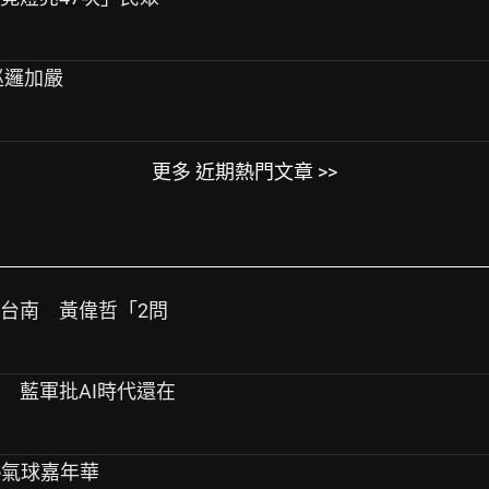
巡邏加嚴
更多 近期熱門文章 >>
扯台南 黃偉哲「2問
底 藍軍批AI時代還在
岡熱氣球嘉年華