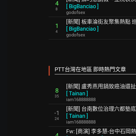
4
[
BigBanciao
]
8
godofsex
[新聞] 板車淪街友聚集熱點 
1
[
BigBanciao
]
4
godofsex
PTT台灣在地區 即時熱門文章
[新聞] 盧秀燕甩鍋致癌油還
8
[
Tainan
]
35
iam168888888
[新聞] 台南數位治理六都墊
-1
[
Tainan
]
24
iam168888888
Fw: [商演] 李多慧-台中石
4