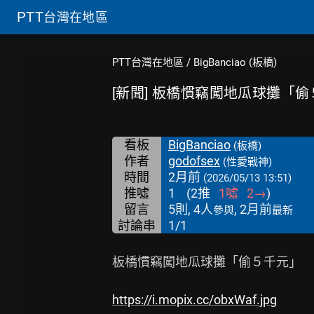
PTT
台灣在地區
PTT台灣在地區
/
BigBanciao (板橋)
[新聞] 板橋慣竊闖地瓜球攤「
看板
BigBanciao
(板橋)
作者
godofsex
(性愛戰神)
時間
2月前
(2026/05/13 13:51)
推噓
1
(
2
推
1
噓
2
→
)
留言
5則, 4人
, 2月前
參與
最新
討論串
1/1
板橋慣竊闖地瓜球攤「偷５千元」　
https://i.mopix.cc/obxWaf.jpg