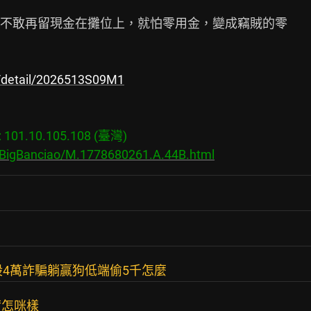
不敢再留現金在攤位上，就怕零用金，變成竊賊的零

/detail/2026513S09M1
01.10.105.108 (臺灣)

s/BigBanciao/M.1778680261.A.44B.html
股4萬詐騙躺贏狗低端偷5千怎麼
爾怎咪樣