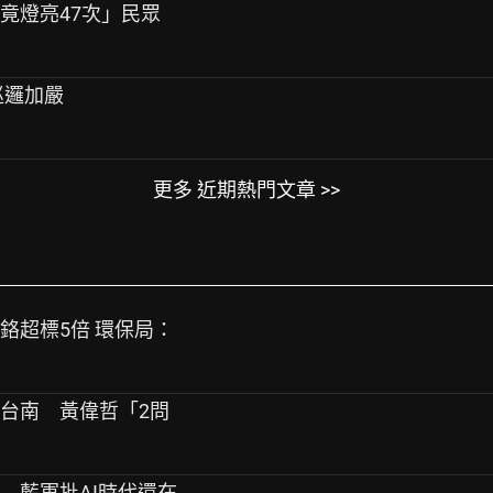
決竟燈亮47次」民眾
巡邏加嚴
更多 近期熱門文章 >>
爆鉻超標5倍 環保局：
扯台南 黃偉哲「2問
底 藍軍批AI時代還在