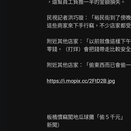
，還幫員工負擔一半的金額損失。

民視記者洪巧璇：「裕民街到了傍晚
這些商家來下手行竊，不少店家都受
附近其他店家：「以前就像這樣下午
零錢，（打烊）會把錢帶走比較安全
附近其他店家：「偷東西而已會偷一
https://i.mopix.cc/2FtD2B.jpg
板橋慣竊闖地瓜球攤「偷５千元」　
新聞）
