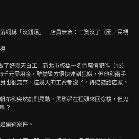
落網稱「沒錢還」　店員無奈：工資沒了（圖／民視

導

做了好幾天白工！新北市板橋一名偷竊慣犯昨（13）

5千元零用金，雖然警方很快逮到犯嫌，但他卻兩手

員也很無奈，這幾天的工資都沒了，得賠錢給店家。

帆布卻突然劇烈晃動，黑影躲在裡頭來回穿梭，但鬼

嗎？

是偷竊案件。
