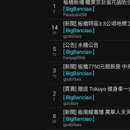
板橋新埔 離東京巨蛋花園近
1
[
BigBanciao
]
2
Pandudu098
[新聞] 板橋特區3.3公頃地
14
[
BigBanciao
]
29
godofsex
[公告] 水桶公告
5
[
BigBanciao
]
15
lianpig5566
[新聞] 板橋7750元租新房 中
3
[
BigBanciao
]
12
godofsex
[買賣] 贈送 Tokuyo 健身車一
2
[
BigBanciao
]
2
guluboy
[新聞] 板南線塞爆 萬華人
8
[
BigBanciao
]
38
godofsex