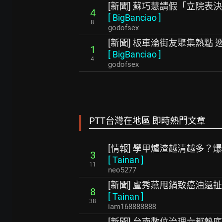
[新聞] 蘇巧慧請假「立院表
4
[
BigBanciao
]
8
godofsex
[新聞] 板車淪街友聚集熱點 
1
[
BigBanciao
]
4
godofsex
PTT台灣在地區 即時熱門文章
[情報] 學甲爐渣越清越多？
3
[
Tainan
]
11
neo5277
[新聞] 盧秀燕甩鍋致癌油還
8
[
Tainan
]
38
iam168888888
[新聞] 台南數位治理六都墊