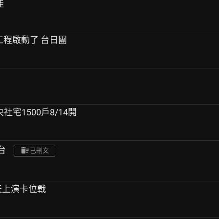
佳
標工程啟動了 台日團
央社宅1500戶8/14開
台
已刪文
天天上演卡位戰