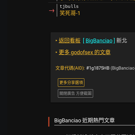
tjbulls
→
笑死哥-1
‣
返回看板
[
BigBanciao
]
新北
‣
更多 godofsex 的文章
文章代碼(AID):
#1g1875HB
(BigBanciao
更多分享選項
關閉廣告 方便截圖
BigBanciao 近期熱門文章