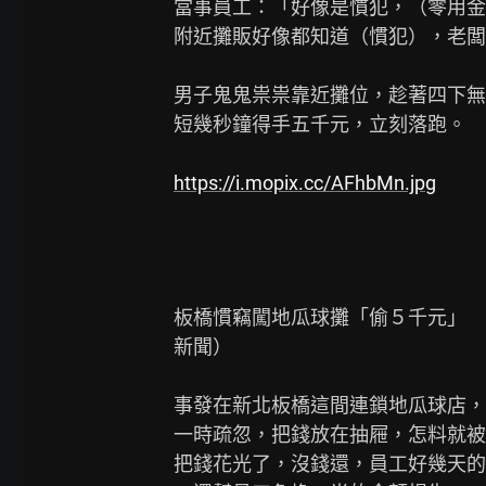
當事員工：「好像是慣犯，（零用金
附近攤販好像都知道（慣犯），老闆
男子鬼鬼祟祟靠近攤位，趁著四下無
短幾秒鐘得手五千元，立刻落跑。

https://i.mopix.cc/AFhbMn.jpg
板橋慣竊闖地瓜球攤「偷５千元」　
新聞）

事發在新北板橋這間連鎖地瓜球店，
一時疏忽，把錢放在抽屜，怎料就被
把錢花光了，沒錢還，員工好幾天的