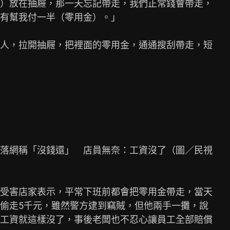
）放在抽屜，那一天忘記帶走，我們正常錢會帶走，

有幫我付一半（零用金）。」

人，拉開抽屜，把裡面的零用金，通通搜刮帶走，短

落網稱「沒錢還」　店員無奈：工資沒了（圖／民視

受害店家表示，平常下班前都會把零用金帶走，當天

偷走5千元，雖然警方逮到竊賊，但他兩手一攤，說

工資就這樣沒了，事後老闆也不忍心讓員工全部賠償
