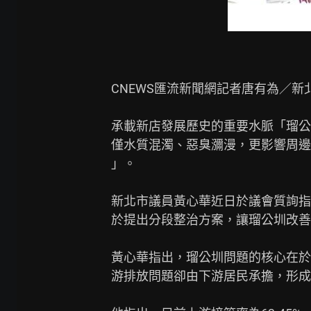
CNEWS匯流新聞網記者唐有為／新北
承載新店發展歷史的重要水脈「瑠公
僅水質混濁、惡臭瀰漫，更影響周邊
」。

新北市議員黃心華近日於議會質詢指
於提出分段整治方案，讓瑠公圳改善
黃心華指出，瑠公圳問題的核心在於
游排放問題卻由下游居民承擔，形成