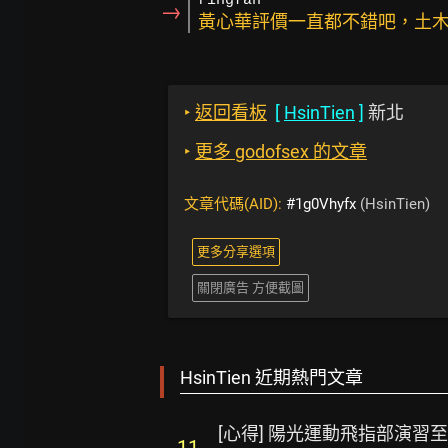
ringfan
→
黃心華評價一直都不錯吧，土
‣
返回看板
[
HsinTien
]
新北
‣
更多 godofsex 的文章
文章代碼(AID):
#1g0Vhyfx
(HsinTien)
更多分享選項
關閉廣告 方便截圖
HsinTien 近期熱門文章
[心得] 陽光運動飛指部演習至 
11