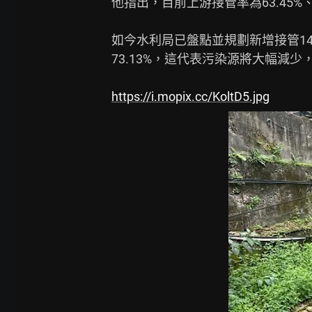
他指出，目前上游接管率為63.45%、中游
如今水利局已盤點並規劃新增接管14
73.13%，這代表污染源將大幅減少
https://i.mopix.cc/KoltD5.jpg