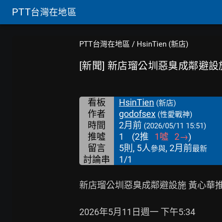
PTT
台灣在地區
PTT台灣在地區
/
HsinTien (新店)
[新聞] 新店瑠公圳惡臭成鄰避設施
看板
HsinTien
(新店)
作者
godofsex
(性愛戰神)
時間
2月前
(2026/05/11 15:51)
推噓
1
(
2
推
1
噓
2
→
)
留言
5則, 5人
, 2月前
參與
最新
討論串
1/1
新店瑠公圳惡臭成鄰避設施 黃心華推
2026年5月11日週一 下午5:34
