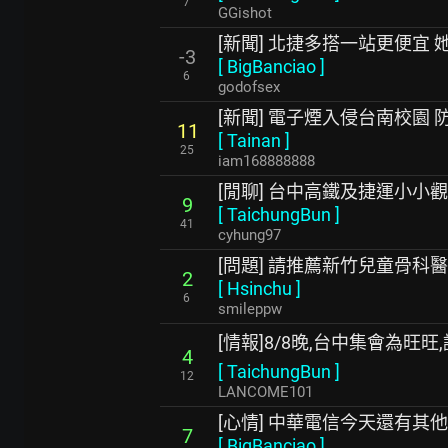
7
GGishot
[新聞] 北捷多搭一站更便宜 
-3
[
BigBanciao
]
6
godofsex
[新聞] 電子煙入侵台南校園
11
[
Tainan
]
25
iam168888888
[閒聊] 台中高鐵及捷運小小
9
[
TaichungBun
]
41
cyhung97
[問題] 請推薦新竹兒童骨科
2
[
Hsinchu
]
6
smileppw
[情報]8/8晚,台中集會為旺
4
[
TaichungBun
]
12
LANCOME101
[心情] 中華電信今天還有其
7
[
BigBanciao
]