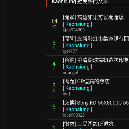
Kaohsiung 近期熱門文章
[閒聊] 高雄如果可以開賭場
14
[
Kaohsiung
]
47
kjes924308
[閒聊] 左新彩虹市集空調有
3
[
Kaohsiung
]
5
igor777
[台鋼] 澄清湖球場初造訪印
4
[
Kaohsiung
]
4
noangel
[問題] CP值高的飯店
3
[
Kaohsiung
]
6
hstf
[交換] Sony KD-55X8000
3
[
Kaohsiung
]
3
love090328
[徵求] 三民區診所頂讓
1