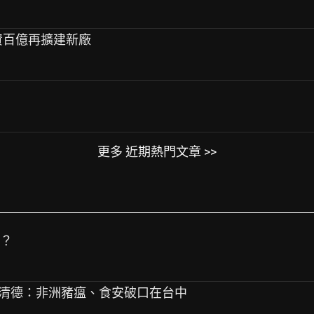
斥資百億再擴建新廠
更多 近期熱門文章 >>
嗎？
燕 賴清德：非洲豬瘟、食安破口在台中