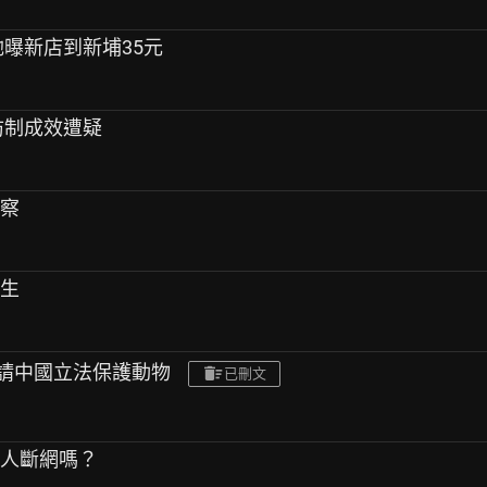
她曝新店到新埔35元
 防制成效遭疑
觀察
醫生
旺,請中國立法保護動物
已刪文
他人斷網嗎？