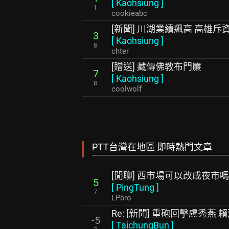
[
Kaohsiung
]
1
cookieabc
[新聞] 川湖業績飆高 高雄
3
[
Kaohsiung
]
8
chter
[贈送] 藏傳佛教布門簾
7
[
Kaohsiung
]
8
coolwolf
PTT台灣在地區 即時熱門文章
[閒聊] 西市場可以改成夜市
5
[
PingTung
]
7
LPbro
Re: [新聞] 重砲回擊盧秀
-5
[
TaichungBun
]