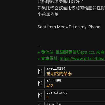
價格應該怎麼抓比較好？

如果比較喜歡灌比較飽的輪胎彈性好
小弟無內胎

-----

Sent from MeowPtt on my iPhone

※ 發信站: 批踢踢實業坊(ptt.cc), 來自: 2
※ 文章網址: 
https://www.ptt.cc/bb
aweii0234
推
禮明路的榮泰
a444498
推
413
yoshiringo
推
!!
fanslin