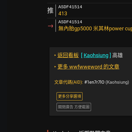
ASDF41514
推
413
ASDF41514
→
無內胎gp5000 米其林power c
‣
返回看板
[
Kaohsiung
]
高雄
‣
更多 wwfwweword 的文章
文章代碼(AID):
#1en7r7lO
(Kaohsiung)
更多分享選項
關閉廣告 方便截圖