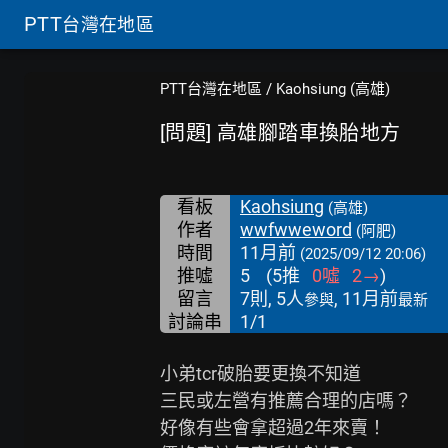
PTT
台灣在地區
PTT台灣在地區
/
Kaohsiung (高雄)
[問題] 高雄腳踏車換胎地方
看板
Kaohsiung
(高雄)
作者
wwfwweword
(阿肥)
時間
11月前
(2025/09/12 20:06)
推噓
5
(
5
推
0
噓
2
→
)
留言
7則, 5人
, 11月前
參與
最新
討論串
1/1
小弟tcr破胎要更換不知道

三民或左營有推薦合理的店嗎？

好像有些會拿超過2年來賣！
