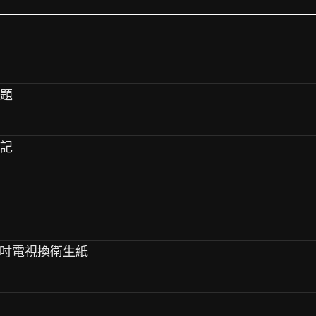
問題
象記
G 55吋電視換衛生紙