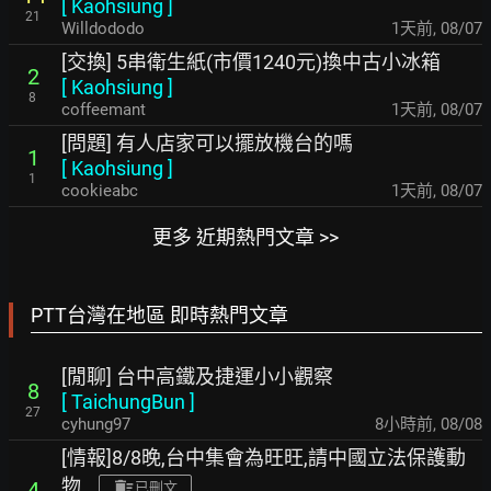
[
Kaohsiung
]
21
Willdododo
1天前
,
08/07
[交換] 5串衛生紙(市價1240元)換中古小冰箱
2
[
Kaohsiung
]
8
coffeemant
1天前
,
08/07
[問題] 有人店家可以擺放機台的嗎
1
[
Kaohsiung
]
1
cookieabc
1天前
,
08/07
更多 近期熱門文章 >>
PTT台灣在地區 即時熱門文章
[閒聊] 台中高鐵及捷運小小觀察
8
[
TaichungBun
]
27
cyhung97
8小時前
,
08/08
[情報]8/8晚,台中集會為旺旺,請中國立法保護動
物
4
已刪文