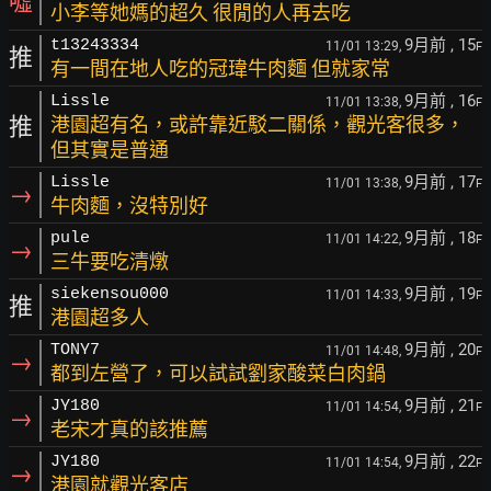
噓
小李等她媽的超久 很閒的人再去吃
9月前
, 15
t13243334
11/01 13:29,
F
推
有一間在地人吃的冠瑋牛肉麵 但就家常
9月前
, 16
Lissle
11/01 13:38,
F
推
港園超有名，或許靠近駁二關係，觀光客很多，
但其實是普通
9月前
, 17
Lissle
11/01 13:38,
F
→
牛肉麵，沒特別好
9月前
, 18
pule
11/01 14:22,
F
→
三牛要吃清燉
9月前
, 19
siekensou000
11/01 14:33,
F
推
港園超多人
9月前
, 20
TONY7
11/01 14:48,
F
→
都到左營了，可以試試劉家酸菜白肉鍋
9月前
, 21
JY180
11/01 14:54,
F
→
老宋才真的該推薦
9月前
, 22
JY180
11/01 14:54,
F
→
港園就觀光客店