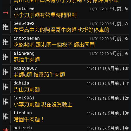
壽山公園出口處有小李刀削麵，好像評價不錯
9月前
, 6
hantulee
11/01 12:01,
F
→
小李刀削麵有營業時間限制
9月前
, 7
ben54302
11/01 12:09,
F
推
左營高中旁的阿湯哥牛肉麵 也挺好停車的
9月前
, 8
intotheman
11/01 12:09,
F
推
吃銘邦吧 跟港園一個模子 師出同門
9月前
, 9
alinwang
11/01 12:10,
F
推
冠瑋牛肉麵
9月前
, 10
sasaya887
11/01 12:13,
F
推
老師a麵 推番茄牛肉麵
9月前
, 11
dahIia
11/01 12:35,
F
推
柴山刀削麵
9月前
, 12
leo19981
11/01 12:43,
F
推
小李刀削麵 現在沒買晚上
9月前
, 13
tienhun
11/01 12:43,
F
推
港園牛肉麵！
9月前
, 14
peterch
11/01 12:57,
F