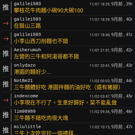
9月前
, 39
galilei503
11/01 18:39,
F
推
攀枝花牛肉麵小碗90大碗100
9月前
, 40
galilei503
11/01 18:39,
F
→
在鼓山三路
9月前
, 41
galilei503
11/01 18:40,
F
→
小李山西刀削麵也不錯
9月前
, 42
Aeiherumuh
11/01 21:01,
F
推
左營的三牛和阿湯哥都不錯
9月前
, 43
onlydazo
11/01 23:41,
F
推
港園的麵好少...
9月前
, 44
NotBe21
11/02 00:03,
F
推
三牛麵體好吃 港園拌麵的油好吃（還有豬腳）
9月前
, 45
indexcome
11/02 03:47,
F
→
小李現在不行了。生意好歸好，菜不能亂做
9月前
, 46
lim98989
11/02 09:36,
F
推
三牛麵不錯吃肉很大塊
9月前
, 47
milulittle
11/02 10:15,
F
推
三牛上次吃完拉一個禮拜...