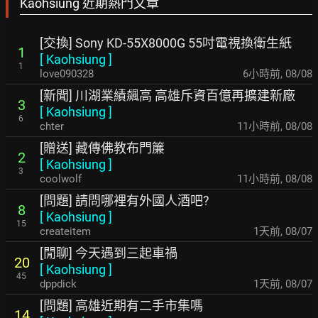
Kaohsiung 近期熱門文章
[交換] Sony KD-55X8000G 55吋電視換衛生紙
1
[
Kaohsiung
]
1
love090328
6小時前
,
08/08
[新聞] 川湖業績飆高 高雄斥資百億再擴建新廠
3
[
Kaohsiung
]
6
chter
11小時前
,
08/08
[贈送] 藏傳佛教布門簾
2
[
Kaohsiung
]
3
coolwolf
11小時前
,
08/08
[問題] 請問哪裡有外國人酒吧?
8
[
Kaohsiung
]
15
createitem
1天前
,
08/07
[閒聊] 今天遇到三起車禍
20
[
Kaohsiung
]
45
dppdick
1天前
,
08/07
[問題] 高雄近期有二手市集嗎
14