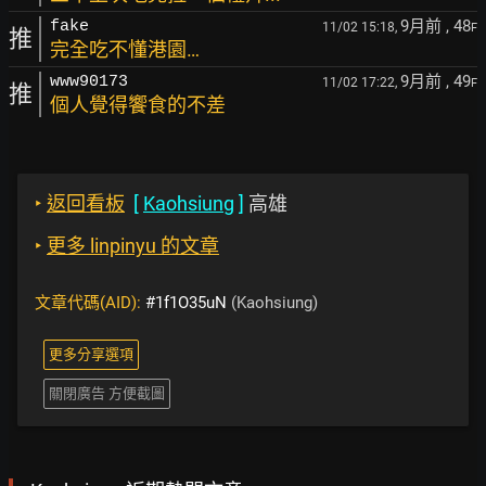
9月前
, 48
fake
11/02 15:18,
F
推
完全吃不懂港園…
9月前
, 49
www90173
11/02 17:22,
F
推
個人覺得饗食的不差
‣
返回看板
[
Kaohsiung
]
高雄
‣
更多 linpinyu 的文章
文章代碼(AID):
#1f1O35uN
(Kaohsiung)
更多分享選項
關閉廣告 方便截圖