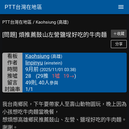
PTT
台灣在地區
PTT台灣在地區
/
Kaohsiung (高雄)
[問題] 煩推薦鼓山左營鹽埕好吃的牛肉麵
＋收藏
分享
看板
Kaohsiung
(高雄)
作者
linpinyu
(einstein)
時間
9月前
(2025/11/01 03:38)
推噓
28
(
29
推
1
噓
19
→
)
留言
49則, 40人
參與
討論串
1/1
我台南鄉民，下午要帶家人至壽山動物園玩，晚上因為
小孩想吃牛肉麵當晚餐，

想煩想高雄鄉民推薦鼓山、左營、鹽埕好吃的牛肉麵。
謝謝。
