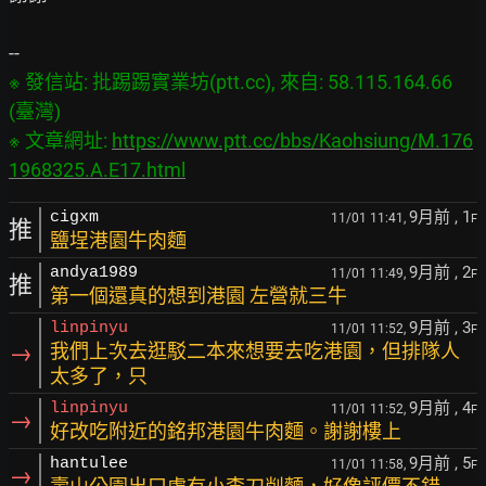
※ 發信站: 批踢踢實業坊(ptt.cc), 來自: 58.115.164.66 
(臺灣)

※ 文章網址: 
https://www.ptt.cc/bbs/Kaohsiung/M.176
1968325.A.E17.html
9月前
, 1
cigxm
11/01 11:41,
F
推
鹽埕港園牛肉麵
9月前
, 2
andya1989
11/01 11:49,
F
推
第一個還真的想到港園 左營就三牛
9月前
, 3
linpinyu
11/01 11:52,
F
→
我們上次去逛駁二本來想要去吃港園，但排隊人
太多了，只
9月前
, 4
linpinyu
11/01 11:52,
F
→
好改吃附近的銘邦港園牛肉麵。謝謝樓上
9月前
, 5
hantulee
11/01 11:58,
F
→