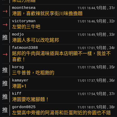
柴山刀削麵
9月前
, 31
moonthesea
11/01 16:44,
F
→
港園，喜歡辣就民享街川味擔擔麵
9月前
, 32
victoryman
11/01 16:46,
F
→
左營的三牛吧
9月前
, 33
modjo
11/01 16:49,
F
推
港園人多可以改吃銘邦
9月前
, 34
fatmoon3388
11/01 17:01,
F
→
銘邦的牛肉與湯味道與本店明顯不一樣，我並不
喜歡！
9月前
, 35
korsg
11/01 17:08,
F
推
三牛普普，吃粗飽的
9月前
, 36
kamayer
11/01 17:37,
F
推
港園+1
9月前
, 37
kiff
11/01 17:54,
F
推
港園要吃豬腳麵！
9月前
, 38
gordon0825
11/01 18:01,
F
推
左營高中旁邊的阿湯哥和巨蛋附近的夯園也不錯