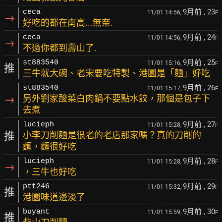
9月前
, 23
ceca
11/01 14:56,
F
→
好吃的都在南高...無奈.
9月前
, 24
ceca
11/01 14:56,
F
→
不過你都到壽山了.
9月前
, 25
st883540
11/01 15:16,
F
推
三牛就大碗、老宋要吃特製、港園是「麵」好吃
9月前
, 26
st883540
11/01 15:17,
F
→
另外劉家酸菜白肉鍋不要點水餃，那個是包子下
去煮
9月前
, 27
lucieph
11/01 15:28,
F
推
小李刀削麵是很老的老店那家嗎？真的刀削的
麵，麵很好吃
9月前
, 28
lucieph
11/01 15:28,
F
→
，三牛也好吃
9月前
, 29
ptt246
11/01 15:32,
F
推
港園味道邊淡了
9月前
, 30
buyant
11/01 15:59,
F
推