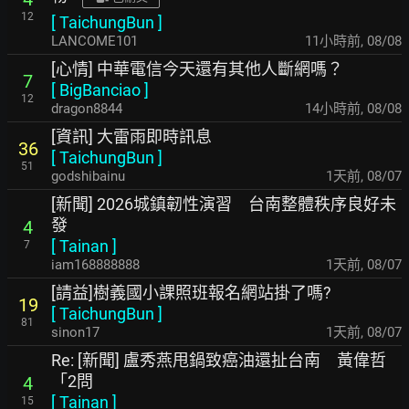
12
[
TaichungBun
]
LANCOME101
11小時前
,
08/08
[心情] 中華電信今天還有其他人斷網嗎？
7
[
BigBanciao
]
12
dragon8844
14小時前
,
08/08
[資訊] 大雷雨即時訊息
36
[
TaichungBun
]
51
godshibainu
1天前
,
08/07
[新聞] 2026城鎮韌性演習 台南整體秩序良好未
發
4
[
Tainan
]
7
iam168888888
1天前
,
08/07
[請益]樹義國小課照班報名網站掛了嗎?
19
[
TaichungBun
]
81
sinon17
1天前
,
08/07
Re: [新聞] 盧秀燕甩鍋致癌油還扯台南 黃偉哲
「2問
4
[
Tainan
]
15