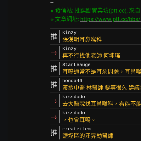
※ 發信站: 批踢踢實業坊(ptt.cc), 來自: 1
※ 文章網址: 
https://www.ptt.cc/bb
Kinzy
推
張漢明耳鼻喉科
Kinzy
→
再不行找他老師 何坤瑤
StarLeauge
推
耳鳴通常不是耳朵問題，耳鼻
honda46
推
漢丞中醫 林醫師 要等很久 建
kissdodo
→
去大醫院找耳鼻喉科，看能不能
kissdodo
→
，也會耳鳴。
createitem
推
鹽埕區的汪昇勳醫師