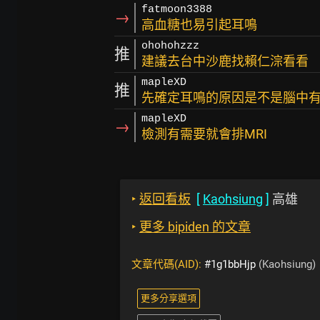
fatmoon3388
→
高血糖也易引起耳鳴
ohohohzzz
推
建議去台中沙鹿找賴仁淙看看
mapleXD
推
先確定耳鳴的原因是不是腦中
mapleXD
→
檢測有需要就會排MRI
‣
返回看板
[
Kaohsiung
]
高雄
‣
更多 bipiden 的文章
文章代碼(AID):
#1g1bbHjp
(Kaohsiung)
更多分享選項