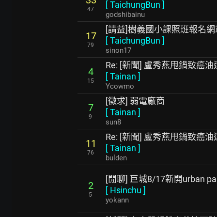
33
[
TaichungBun
]
47
godshibainu
[請益]樹義國小課照班報名網
17
[
TaichungBun
]
79
sinon17
Re: [新聞] 盧秀燕甩鍋致
4
[
Tainan
]
15
Ycowmo
[徵求] 弱電廠商
7
[
Tainan
]
9
sun8
Re: [新聞] 盧秀燕甩鍋致
11
[
Tainan
]
76
bulden
[閒聊] 巨城8/17新開urban par
2
[
Hsinchu
]
5
yokann