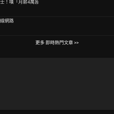
騎士！嘆「月薪4萬똠
有線網路
更多 即時熱門文章 >>