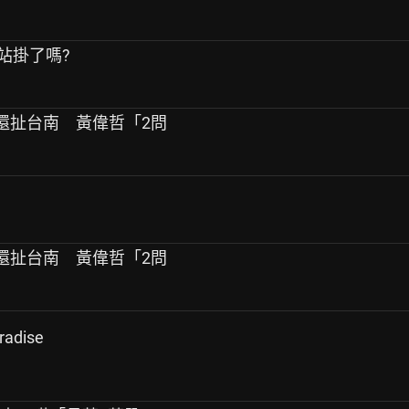
站掛了嗎?
癌油還扯台南 黃偉哲「2問
癌油還扯台南 黃偉哲「2問
adise