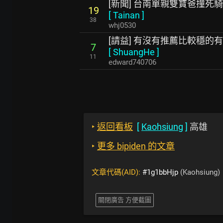
[新聞] 台南單親雙寶爸撞死
19
[
Tainan
]
38
whj0530
[請益] 有沒有推薦比較穩的
7
[
ShuangHe
]
11
edward740706
‣
返回看板
[
Kaohsiung
]
高雄
‣
更多 bipiden 的文章
文章代碼(AID):
#1g1bbHjp
(Kaohsiung)
關閉廣告 方便截圖