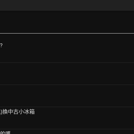
?
0元)換中古小冰箱
台的嗎