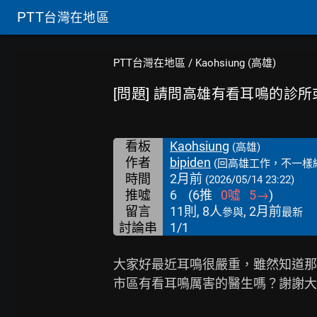
PTT
台灣在地區
PTT台灣在地區
/
Kaohsiung (高雄)
[問題] 請問高雄有看耳鳴的診
看板
Kaohsiung
(高雄)
作者
bipiden
(回高雄工作，不一樣
時間
2月前
(2026/05/14 23:22)
推噓
6
(
6
推
0
噓
5
→
)
留言
11則, 8人
, 2月前
參與
最新
討論串
1/1
大家好最近耳鳴很嚴重，雖然知道那
市區有看耳鳴厲害的醫生嗎？謝謝大