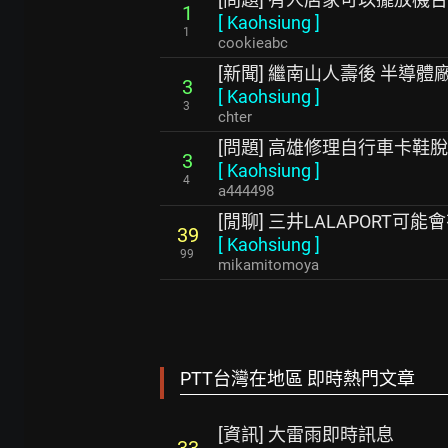
1
[
Kaohsiung
]
1
cookieabc
[新聞] 繼南山人壽後 半導體
3
[
Kaohsiung
]
3
chter
[問題] 高雄修理自行車卡鞋
3
[
Kaohsiung
]
4
a444498
[閒聊] 三井LALAPORT可能
39
[
Kaohsiung
]
99
mikamitomoya
PTT台灣在地區 即時熱門文章
[資訊] 大雷雨即時訊息