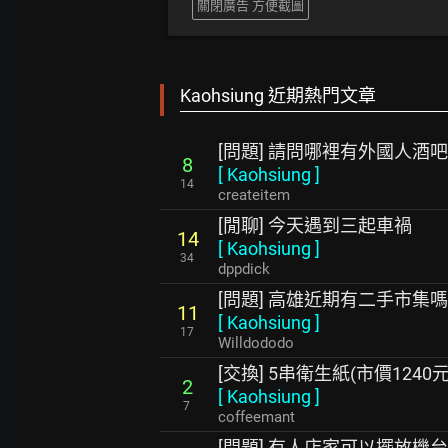
關閉廣告 方便截圖
Kaohsiung 近期熱門文章
[問題] 請問哪裡有外國人酒吧
8
[
Kaohsiung
]
14
createitem
[閒聊] 今天遇到三起車禍
14
[
Kaohsiung
]
34
dppdick
[問題] 高雄近期有二手市集嗎
11
[
Kaohsiung
]
17
Willdododo
[交換] 5串衛生紙(市價124
2
[
Kaohsiung
]
7
coffeemant
[問題] 有人店家可以擺放機