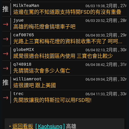
2月前
, 27
MilkTeaMan
06/03 19:38,
F
推
這邊在罵的不知道跟支持特開FSD的有沒有重疊
2月前
, 28
jyue
06/03 20:52,
F
→
高雄的梅花燈會搞壞車子吧
2月前
, 29
caf00765
06/04 00:30,
F
→
光路上三寶和梅花燈的資料就收集不完了 呵呵...
2月前
, 30
globeMIX
06/04 02:13,
F
→
感覺很適合科技園區內使用 三寶也會比較少
2月前
, 31
q748918
06/04 08:42,
F
→
先猜猜這次會多少人傷亡
2月前
, 32
williamroot
06/04 09:04,
F
推
這很讚吧 跟上美國
2月前
, 33
trec
06/04 11:33,
F
→
先開放讓我的特斯拉可以用FSD啦!
‣
返回看板
[
Kaohsiung
]
高雄