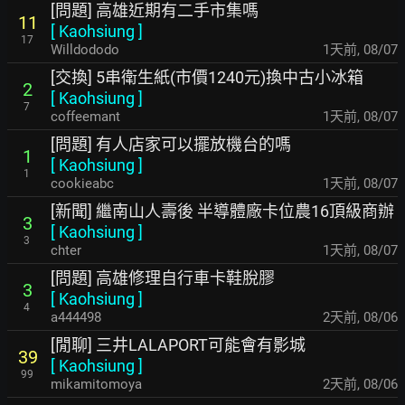
[問題] 高雄近期有二手市集嗎
11
[
Kaohsiung
]
17
Willdododo
1天前
,
08/07
[交換] 5串衛生紙(市價1240元)換中古小冰箱
2
[
Kaohsiung
]
7
coffeemant
1天前
,
08/07
[問題] 有人店家可以擺放機台的嗎
1
[
Kaohsiung
]
1
cookieabc
1天前
,
08/07
[新聞] 繼南山人壽後 半導體廠卡位農16頂級商辦
3
[
Kaohsiung
]
3
chter
1天前
,
08/07
[問題] 高雄修理自行車卡鞋脫膠
3
[
Kaohsiung
]
4
a444498
2天前
,
08/06
[閒聊] 三井LALAPORT可能會有影城
39
[
Kaohsiung
]
99
mikamitomoya
2天前
,
08/06