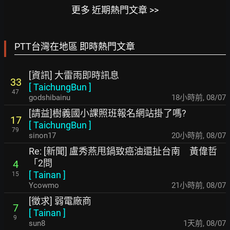
更多 近期熱門文章 >>
PTT台灣在地區 即時熱門文章
[資訊] 大雷雨即時訊息
33
[
TaichungBun
]
47
godshibainu
18小時前
,
08/07
[請益]樹義國小課照班報名網站掛了嗎?
17
[
TaichungBun
]
79
sinon17
20小時前
,
08/07
Re: [新聞] 盧秀燕甩鍋致癌油還扯台南 黃偉哲
「2問
4
[
Tainan
]
15
Ycowmo
21小時前
,
08/07
[徵求] 弱電廠商
7
[
Tainan
]
9
sun8
1天前
,
08/07