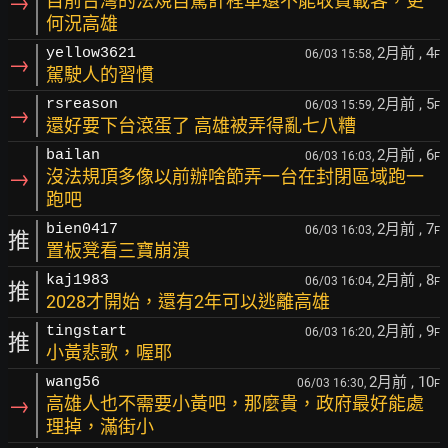
→
目前台灣的法規自駕計程車還不能收費載客，更
何況高雄
2月前
, 4
yellow3621
06/03 15:58,
F
→
駕駛人的習慣
2月前
, 5
rsreason
06/03 15:59,
F
→
還好要下台滾蛋了 高雄被弄得亂七八糟
2月前
, 6
bailan
06/03 16:03,
F
→
沒法規頂多像以前辦啥節弄一台在封閉區域跑一
跑吧
2月前
, 7
bien0417
06/03 16:03,
F
推
置板凳看三寶崩潰
2月前
, 8
kaj1983
06/03 16:04,
F
推
2028才開始，還有2年可以逃離高雄
2月前
, 9
tingstart
06/03 16:20,
F
推
小黃悲歌，喔耶
2月前
, 10
wang56
06/03 16:30,
F
→
高雄人也不需要小黃吧，那麼貴，政府最好能處
理掉，滿街小