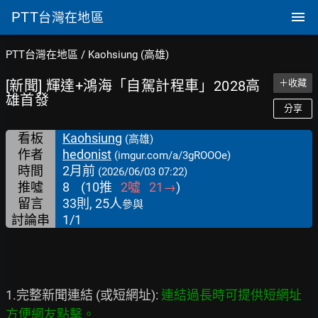
PTT
台灣在地區
PTT台灣在地區
/
Kaohsiung (高雄)
[新聞] 輝達+鴻海「自駕計程車」2028高
＋收藏
雄首發
分享
看板
Kaohsiung
(高雄)
作者
hedonist
(imgur.com/a/3gROOOe)
時間
2月前
(2026/06/03 07:22)
推噓
8
(
10
推
2
噓
21
→
)
留言
33則, 25人
參與
討論串
1/1
1.完整新聞連結 (或短網址):
 連結過長時可提供短網址