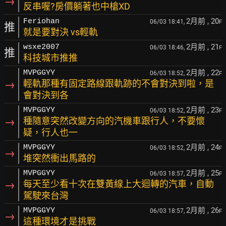
→
反串喔?房價躺著也中槍XD
2月前
, 20
Feriohan
06/03 18:41,
F
推
就是要對決 vs輕軌
2月前
, 21
wsxe2007
06/03 18:46,
F
推
科技城市推推
2月前
, 22
MVPGGYY
06/03 18:52,
F
→
輕軌那種有固定路線跟軌跡的不會對決到啦，是
會對決到各
2月前
, 23
MVPGGYY
06/03 18:52,
F
→
種隨意突然改變方向的汽機車跟行人，不要懷
疑，行人也一
2月前
, 24
MVPGGYY
06/03 18:52,
F
→
堆突然衝出馬路的
2月前
, 25
MVPGGYY
06/03 18:57,
F
→
每天至少看十次在雙黃線上大迴轉的汽車，自動
駕駛來台灣
2月前
, 26
MVPGGYY
06/03 18:57,
F
→
這種環境才是挑戰