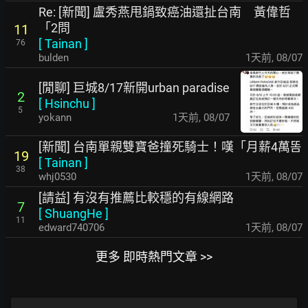
Re: [新聞] 盧秀燕甩鍋致癌油還扯台南 黃偉哲
「2問
11
[
Tainan
]
76
bulden
1天前
,
08/07
[閒聊] 巨城8/17新開urban paradise
2
[
Hsinchu
]
5
yokann
1天前
,
08/07
[新聞] 台南單親雙寶爸撞死騎士！嘆「月薪4萬똠
19
[
Tainan
]
38
whj0530
1天前
,
08/07
[請益] 有沒有推薦比較穩的有線網路
7
[
ShuangHe
]
11
edward740706
1天前
,
08/07
更多 即時熱門文章 >>