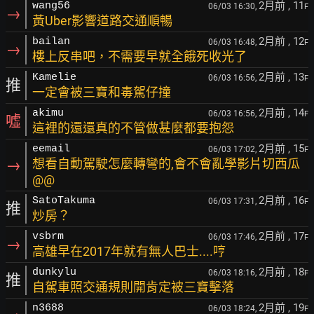
2月前
, 11
wang56
06/03 16:30,
F
→
黃Uber影響道路交通順暢
2月前
, 12
bailan
06/03 16:48,
F
→
樓上反串吧，不需要早就全餓死收光了
2月前
, 13
Kamelie
06/03 16:56,
F
推
一定會被三寶和毒駕仔撞
2月前
, 14
akimu
06/03 16:56,
F
噓
這裡的還還真的不管做甚麼都要抱怨
2月前
, 15
eemail
06/03 17:02,
F
→
想看自動駕駛怎麼轉彎的,會不會亂學影片切西瓜
@@
2月前
, 16
SatoTakuma
06/03 17:31,
F
推
炒房？
2月前
, 17
vsbrm
06/03 17:46,
F
→
高雄早在2017年就有無人巴士....哼
2月前
, 18
dunkylu
06/03 18:16,
F
推
自駕車照交通規則開肯定被三寶擊落
2月前
, 19
n3688
06/03 18:24,
F