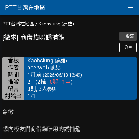
PTT
台灣在地區
PTT台灣在地區
/
Kaohsiung (高雄)
[徵求] 商借貓咪誘捕籠
＋收藏
分享
看板
Kaohsiung
(高雄)
作者
acerwei
(呱太)
時間
1月前
(2026/06/13 13:49)
推噓
2
(
2
推
0
噓
1
→
)
留言
3則, 3人
參與
討論串
1/1
急徵

想向板友們商借貓咪用的誘捕籠
