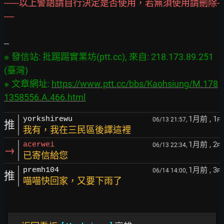
------以上警語請自行決定是否使用，若無須使用請刪除-
----
※ 發信站: 批踢踢實業坊(ptt.cc), 來自: 218.173.89.251 
(臺灣)

※ 文章網址: 
https://www.ptt.cc/bbs/Kaohsiung/M.178
1358556.A.466.html
1月前
, 1
yorkshirewu
06/13 21:57,
F
推
我有，我在三民區後譯這裡
1月前
, 2
acerwei
06/13 22:34,
F
→
已寄信給您
1月前
, 3
premh104
06/14 14:00,
F
推
喵喵快回家，又要下雨了