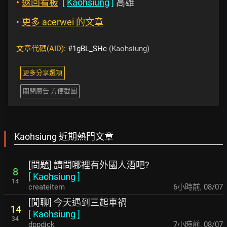
‣
返回看板
[
Kaohsiung
]
高雄
‣
更多 acerwei 的文章
文章代碼(AID):
#1gBL_SHc
(Kaohsiung)
更多分享選項
關閉廣告 方便截圖
Kaohsiung 近期熱門文章
[問題] 請問哪裡有外國人酒吧?
8
[
Kaohsiung
]
14
createitem
6小時前
,
08/07
[閒聊] 今天遇到三起車禍
14
[
Kaohsiung
]
34
dppdick
7小時前
,
08/07