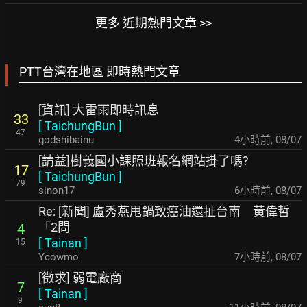
更多 近期熱門文章 >>
PTT台灣在地區 即時熱門文章
[資訊] 大雷雨即時訊息
33
[
TaichungBun
]
47
godshibainu
4小時前
,
08/07
[請益]樹義國小課照班報名網站掛了嗎?
17
[
TaichungBun
]
79
sinon17
6小時前
,
08/07
Re: [新聞] 盧秀燕甩鍋致癌油還扯台南 黃偉哲
「2問
4
[
Tainan
]
15
Ycowmo
7小時前
,
08/07
[徵求] 弱電廠商
7
[
Tainan
]
9