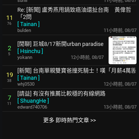
sun8
11小時前
,
08/07
Re: [新聞] 盧秀燕甩鍋致癌油還扯台南 黃偉哲
「2問
11
[
Tainan
]
76
bulden
11小時前
,
08/07
[閒聊] 巨城8/17新開urban paradise
2
[
Hsinchu
]
5
yokann
12小時前
,
08/07
[新聞] 台南單親雙寶爸撞死騎士！嘆「月薪4萬똠
19
[
Tainan
]
38
whj0530
12小時前
,
08/07
[請益] 有沒有推薦比較穩的有線網路
7
[
ShuangHe
]
11
edward740706
13小時前
,
08/07
更多 即時熱門文章 >>