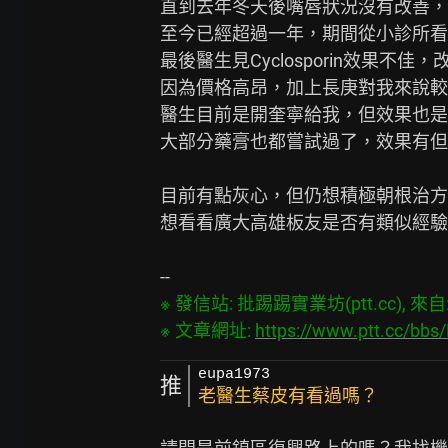
直到去年冬天後嘴唇狀況沒有改善，
至今已經超過一年，期間從小診所看到長庚
最後醫生見Cyclosporin效果不佳
因為價格高昂，加上長庚對我來說較
醫生目前是開奎寧給我，但效果也是
大部分藥膏也都嘗試過了，效果有但
目前有點灰心，但仍想積極朝根治方
想看看廣大高雄板友是否有類似經驗
※ 發信站: 批踢踢實業坊(ptt.cc), 來自: 5
※ 文章網址: 
https://www.ptt.cc/bb
eupa1973
推
老醫生蔡皮有看過嗎？