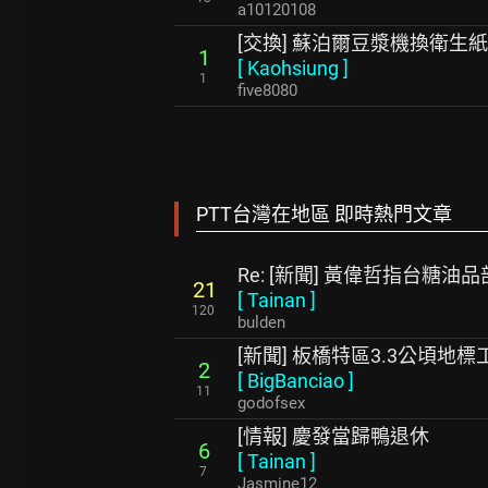
a10120108
[交換] 蘇泊爾豆漿機換衛生紙
1
[
Kaohsiung
]
1
five8080
PTT台灣在地區 即時熱門文章
Re: [新聞] 黃偉哲指台糖
21
[
Tainan
]
120
bulden
[新聞] 板橋特區3.3公頃地
2
[
BigBanciao
]
11
godofsex
[情報] 慶發當歸鴨退休
6
[
Tainan
]
7
Jasmine12