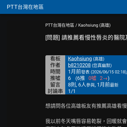
PTT
台灣在地區
PTT台灣在地區
/
Kaohsiung (高雄)
[問題] 請推薦看慢性唇炎的醫
看板
Kaohsiung
(高雄)
作者
b8210208
(您真幽默)
時間
1月前
發表
(2026/06/15 02:18)
推噓
6
(
6
推
0
噓
2
→
)
留言
8則, 6人
, 1月前
參與
最新
討論串
1/1
想請問各位高雄板友有推薦高雄看慢
我以前冬天嘴唇容易乾裂，回暖就會