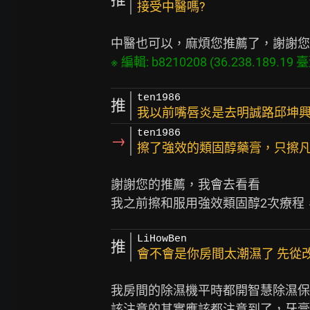
接受中醫嗎?
※ 編輯: b8210208 (36.238.189.19 臺灣
ten1986
推
我以前嘴唇炎是去明誠路邱坤
ten1986
→
擦了強效的類固醇藥膏，只擦
謝謝您的推薦，我會去看看

LiHowBen
推
會不會是你房間太潮濕了 先從
我房間的除濕機平時都開智慧除濕保持
該注意的其實應該都注意到了，牙膏