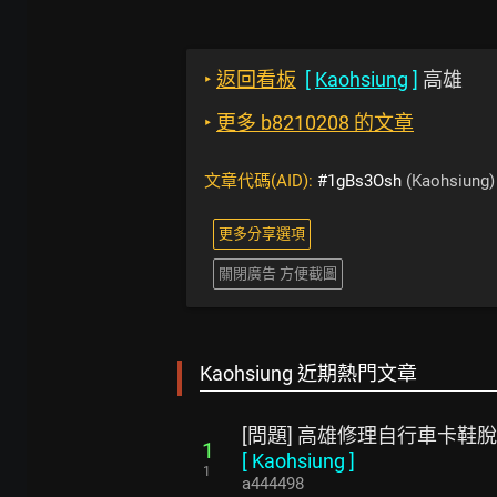
‣
返回看板
[
Kaohsiung
]
高雄
‣
更多 b8210208 的文章
文章代碼(AID):
#1gBs3Osh
(Kaohsiung)
更多分享選項
關閉廣告 方便截圖
Kaohsiung 近期熱門文章
[問題] 高雄修理自行車卡鞋
1
[
Kaohsiung
]
1
a444498