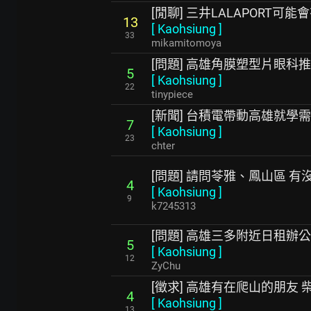
[閒聊] 三井LALAPORT可能
13
[
Kaohsiung
]
33
mikamitomoya
[問題] 高雄角膜塑型片眼科
5
[
Kaohsiung
]
22
tinypiece
[新聞] 台積電帶動高雄就學
7
[
Kaohsiung
]
23
chter
[問題] 請問苓雅、鳳山區 
4
[
Kaohsiung
]
9
k7245313
[問題] 高雄三多附近日租辦
5
[
Kaohsiung
]
12
ZyChu
[徵求] 高雄有在爬山的朋友 
4
[
Kaohsiung
]
13