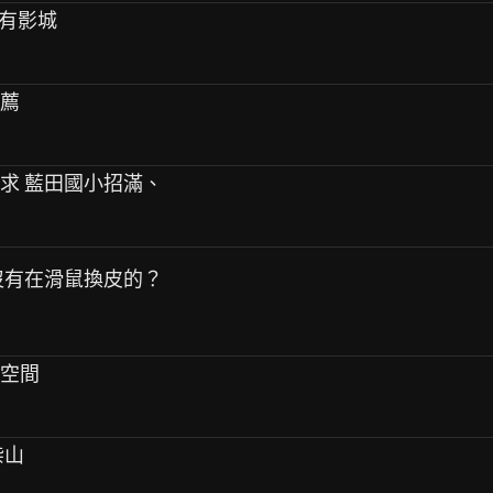
會有影城
推薦
需求 藍田國小招滿、
有沒有在滑鼠換皮的？
公空間
柴山