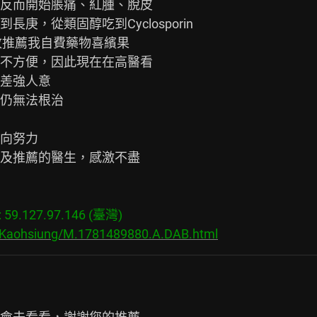
反而開始脹痛、紅腫、脫皮

，從類固醇吃到Cyclosporin

，改推薦我自費藥物喜繽果

不方便，因此現在在高醫看

差強人意

仍無法根治

向努力

及推薦的醫生，感激不盡

9.127.97.146 (臺灣)
s/Kaohsiung/M.1781489880.A.DAB.html