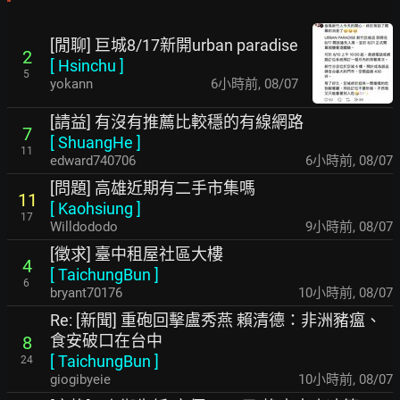
[閒聊] 巨城8/17新開urban paradise
2
[
Hsinchu
]
5
yokann
6小時前
,
08/07
[請益] 有沒有推薦比較穩的有線網路
7
[
ShuangHe
]
11
edward740706
6小時前
,
08/07
[問題] 高雄近期有二手市集嗎
11
[
Kaohsiung
]
17
Willdododo
9小時前
,
08/07
[徵求] 臺中租屋社區大樓
4
[
TaichungBun
]
6
bryant70176
10小時前
,
08/07
Re: [新聞] 重砲回擊盧秀燕 賴清德：非洲豬瘟、
食安破口在台中
8
[
TaichungBun
]
24
giogibyeie
10小時前
,
08/07