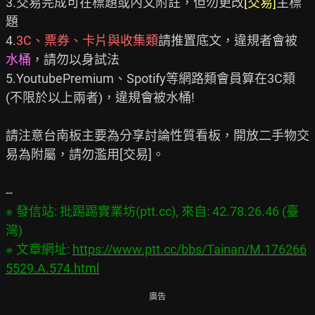
3.交易完成可在標題或內文附註，但勿更改
[交易]
主標
題

4.
3C、票券、卡片與收集類
請推置底文，違規者會被
水桶
，請勿以身試法

5.YoutubePremium、Spotify等網路類會員算在3C類
(不限於以上兩者)，違規會被水桶!

請注意台南板主要為分享討論性質看板，開放二手物交
易為附屬，請勿濫用[交易]。

※ 發信站: 批踢踢實業坊(ptt.cc), 來自: 42.78.26.46 (臺
灣)

※ 文章網址: 
https://www.ptt.cc/bbs/Tainan/M.176266
5529.A.574.html
廣告