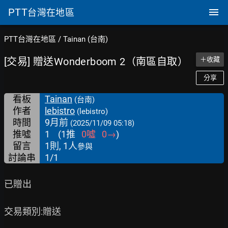
PTT
台灣在地區
PTT台灣在地區
/
Tainan (台南)
[交易] 贈送Wonderboom 2（南區自取）
＋收藏
分享
看板
Tainan
(台南)
作者
lebistro
(lebistro)
時間
9月前
(2025/11/09 05:18)
推噓
1
(
1
推
0
噓
0
→
)
留言
1則, 1人
參與
討論串
1/1
已贈出

交易類別:贈送
