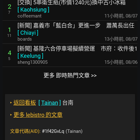
[交換] 5串衛生紙(市價1240元)換中古小冰箱
2
[
Kaohsiung
]
7
coffeemant
11小時前
,
08/07
[新聞] 嘉義市「藍白合」更進一步 蕭萬長出任
1
[
Chiayi
]
11
boards
13小時前
,
08/07
[新聞] 基隆六合停車場擬續營運 市府：收件後1
4
[
Keelung
]
5
sheng1300905
15小時前
,
08/06
更多 即時熱門文章 >>
‣
返回看板
[
Tainan
]
台南
‣
更多 lebistro 的文章
文章代碼(AID):
#1f42GvLq
(Tainan)