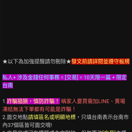
★以下為加強提醒請勿刪除★
發文前請詳閱並遵守板規
私人+ 涉及金錢任何事務 = [交易] = 10天限一篇 + 限定
台南
1.
詐騙猖獗，慎防詐騙！
稱家人要買需加LINE、賣場
凍結無法下單都有可能是詐騙！
2.面交地點
請填區名或明顯地標
，只填台南表示台南市
內37個區皆可面交唷!
