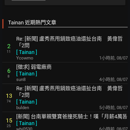
Tainan 近期熱門文章
Re: [新聞] 盧秀燕甩鍋致癌油還扯台南 黃偉哲
「2問
2
[
Tainan
]
11
Ycowmo
1小時前
,
08/07
[徵求] 弱電廠商
6
[
Tainan
]
8
sun8
4小時前
,
08/07
Re: [新聞] 盧秀燕甩鍋致癌油還扯台南 黃偉哲
「2問
13
[
Tainan
]
74
bulden
5小時前
,
08/07
[新聞] 台南單親雙寶爸撞死騎士！嘆「月薪4萬똠
15
[
Tainan
]
25
whj0530
6小時前
,
08/07