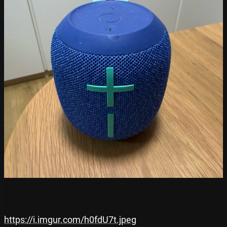
https://i.imgur.com/h0fdU7t.jpeg