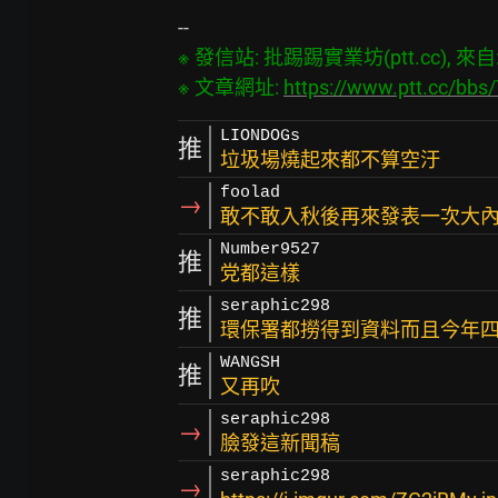
※ 發信站: 批踢踢實業坊(ptt.cc), 來自: 4
※ 文章網址: 
https://www.ptt.cc/bb
LIONDOGs
推
垃圾場燒起來都不算空汙
foolad
→
敢不敢入秋後再來發表一次大
Number9527
推
党都這樣
seraphic298
推
環保署都撈得到資料而且今年
WANGSH
推
又再吹
seraphic298
→
臉發這新聞稿
seraphic298
→