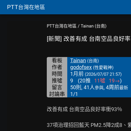
PTT
台灣在地區
PTT台灣在地區
/
Tainan (台南)
[新聞] 改善有成 台南空品良好率
看板
Tainan
(台南)
作者
godofsex
(性愛戰神)
時間
1月前
(2026/07/07 21:57)
推噓
9
(
20
推
11
噓
19
→
)
留言
50則, 41人
, 4周前
參與
最新
討論串
1/1
改善有成 台南空品良好率衝93％

37項治理招回藍天 PM2.5降2成8