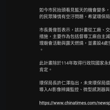
如今市民抬頭看見藍天的機會變多，
的民眾陳情有空汙問題，希望環保局
市長黃偉哲表示，該計畫從工廠、交
措施，主要作為包括督導工廠自主減
理廟會活動與露天燃燒，並畫設4處
。

此計畫除於114年取得行政院國家永
肯定。

環保局長許仁澤指出，未來環保局還
導入AI影像辨識監控、微型感測器與
https://www.chinatimes.com/news