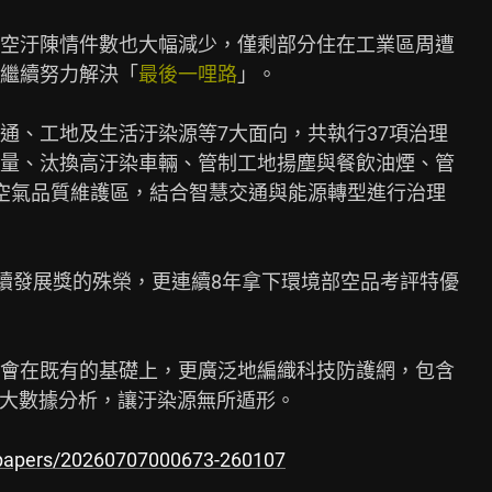
空汙陳情件數也大幅減少，僅剩部分住在工業區周遭

繼續努力解決「
最後一哩路
」。

通、工地及生活汙染源等7大面向，共執行37項治理

量、汰換高汙染車輛、管制工地揚塵與餐飲油煙、管

空氣品質維護區，結合智慧交通與能源轉型進行治理

續發展獎的殊榮，更連續8年拿下環境部空品考評特優

會在既有的基礎上，更廣泛地編織科技防護網，包含

大數據分析，讓汙染源無所遁形。

papers/20260707000673-260107