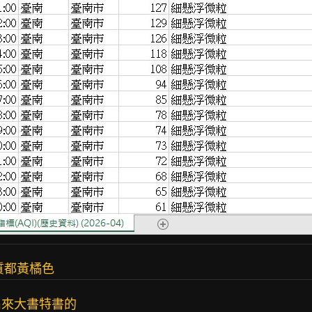
質都黃橘色
出來大書特書的