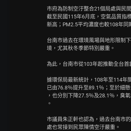
市府為防制空汙整合21個局處與民
截至民國115年6月底，空氣品質指標
新高；PM2.5平均濃度也較108年同
台南市過去在環境風場與地形限制下
境，尤其秋冬季節特別嚴重。

為此，台南市從103年起推動全台首
據環保局最新統計，108年至114
已由76.8％提升至89.1％；至於細
，也分別下降27.5％及28.1％，
。

市議員朱正軒也認為，過去台南市的
處也常接到民眾陳情空汙嚴重。
