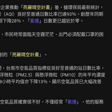
間企業推動「
亮麗晴空計畫
」後，據環保局最新統計，

（AQI）良好至普通日數比率已達93％，創歷年同期

期下降28％，「
紫爆
」日數更已趨近於零。

，市民時常面臨天空霧茫茫、出門必須配戴口罩的困

創的「
亮麗晴空計畫
」。

年間，台南市空氣品質指標從良好至普通的站日數比率，

懸浮微粒（PM2.5）與懸浮微粒（PM10）的年平均濃度

臭氧8小時平均值亦下降13％，顯示空氣品質已大幅改善

空氣品質確實很不好，不僅經常「
紫爆
」，他的服務
