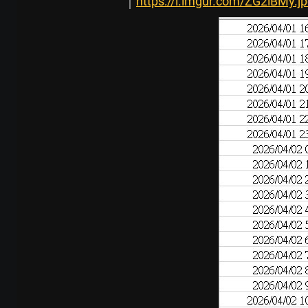
https://i.imgur.com/ZG2iBMy.j