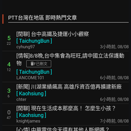
PTT台灣在地區 即時熱門文章
[閒聊] 台中高鐵及捷運小小觀察
5
[
TaichungBun
]
22
cyhung97
3小時前
,
08/08
[情報]8/8晚,台中集會為旺旺,請中國立法保護動
物
4
已刪文
12
[
TaichungBun
]
LANCOME101
6小時前
,
08/08
[新聞] 川湖業績飆高 高雄斥資百億再擴建新廠
3
[
Kaohsiung
]
6
chter
6小時前
,
08/08
[閒聊] 現在生活成本那麼高！ 怎麼生小孩？
0
[
Kaohsiung
]
47
knightjames
7小時前
,
08/08
[心情] 中華電信今天還有其他人斷網嗎？