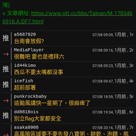
灣)

※ 文章網址: 
https://www.ptt.cc/bbs/Tainan/M.178346
6916.A.DF7.html
1月前
, 1
a5687920
07/08 09:09,
F
推
台南會放假?
1月前
, 2
MediaPlayer
07/08 09:16,
F
→
很難吧 要也是禮拜六
1月前
, 3
id44kimo
07/08 09:23,
F
推
西瓜不要太嘴都沒事
1月前
, 4
icefish
07/08 09:47,
F
推
超前部署
1月前
, 5
punkrockbaby
07/08 18:09,
F
→
這颱風講快一星期了，很麻痺了
1月前
, 6
dd8818ois
07/08 19:34,
F
推
別立flag大家都安全
1月前
, 7
asaka0908
07/08 20:16,
F
→
高風險區域要不要先發八寶粥、餅乾、泡麵、瓶