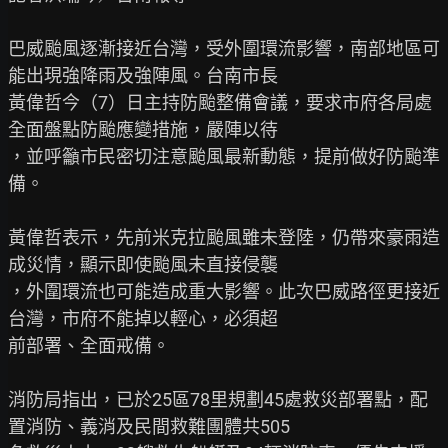
巴威颱風逐漸接近台灣，受外圍環流影響，南部地區可
能出現強降雨及強陣風。台南市長

黃偉哲今（7）日主持防颱整備會議，要求市府各局處
全面盤點防颱應變措施，嚴陣以待

，並呼籲市民密切注意颱風最新動態，提前做好防颱準
備。

黃偉哲表示，先前米克拉颱風雖未登陸，仍帶來豪雨造
成災情，顯示即使颱風未直接侵襲

，外圍環流也可能造成重大影響。此次巴威路徑更接近
台灣，市府不能掉以輕心，必須超

前部署、全面戒備。

消防局指出，已於25區78里規劃45處救災部署點，配
置消防、義消及民間救難團體共505
