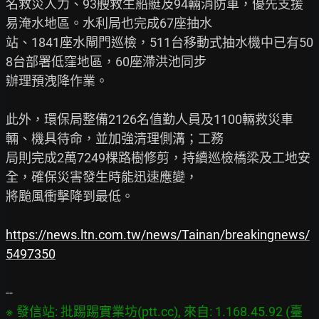
名救災人力、93艘救生船艇及94輛消防車，優先支援
易淹水地區。水利局也完成67座抽水

站、1841座水閘門巡檢，511台移動式抽水機中已有50
8台部署低窪地區，60座滯洪池同步

辦理預洩降作業。

此外，環保局整備2126名值勤人員及1100輛救災車
輛、機具待命，並加強清理側溝；工務

局則完成2萬7249棵路樹修剪，持續巡檢橋梁及工地安
全，確保災害發生時能迅速應變，

將颱風衝擊降到最低。

https://news.ltn.com.tw/news/Tainan/breakingnews/
5497350
※ 發信站: 批踢踢實業坊(ptt.cc), 來自: 1.168.45.92 (臺