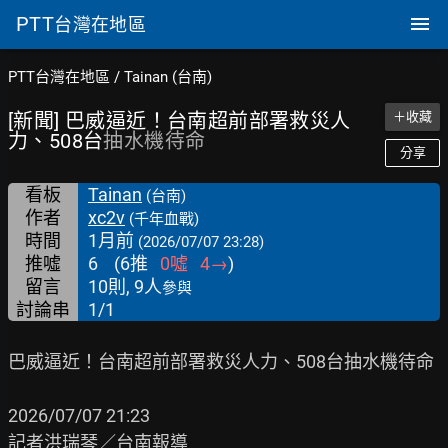
PTT
台灣在地區
PTT台灣在地區
/
Tainan (台南)
[新聞] 巴威逼近！台南超前部署救災人
＋收藏
力、508台
抽水機待命
分享
看板
Tainan
(台南)
作者
xc2v
(千年血戰)
時間
1月前
(2026/07/07 23:28)
推噓
6
(
6
推
0
噓
4
→
)
留言
10則, 9人
參與
討論串
1/1
巴威逼近！台南超前部署救災人力、508台抽水機待命

2026/07/07 21:23

記者洪瑞琴／台南報導
