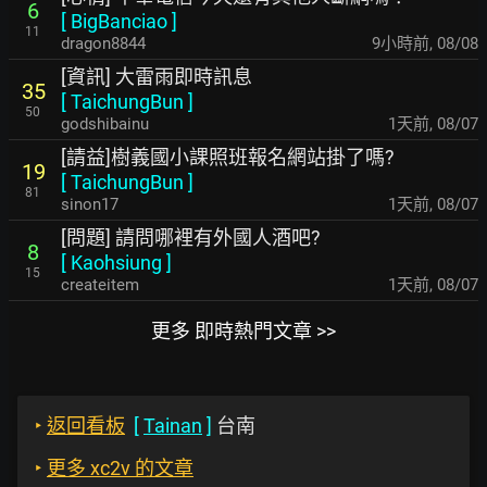
6
[
BigBanciao
]
11
dragon8844
9小時前
,
08/08
[資訊] 大雷雨即時訊息
35
[
TaichungBun
]
50
godshibainu
1天前
,
08/07
[請益]樹義國小課照班報名網站掛了嗎?
19
[
TaichungBun
]
81
sinon17
1天前
,
08/07
[問題] 請問哪裡有外國人酒吧?
8
[
Kaohsiung
]
15
createitem
1天前
,
08/07
更多 即時熱門文章 >>
‣
返回看板
[
Tainan
]
台南
‣
更多 xc2v 的文章