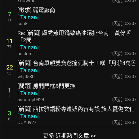
Ycowmo
1天前
,
08/07
[徵求] 弱電廠商
7
[
Tainan
]
11
sun8
1天前
,
08/07
Re: [新聞] 盧秀燕甩鍋致癌油還扯台南 黃偉哲
「2問
11
[
Tainan
]
77
bulden
1天前
,
08/07
[新聞] 台南單親雙寶爸撞死騎士！嘆「月薪4萬똠
22
[
Tainan
]
53
whj0530
1天前
,
08/07
[問題] 房間門框&門更換
1
[
Tainan
]
1
ascomp0929
1天前
,
08/07
[新聞] 西拉雅語粉專遭疑內容有誤 族人憂傷文化
3
[
Tainan
]
6
CCY0927
1天前
,
08/07
更多 近期熱門文章 >>