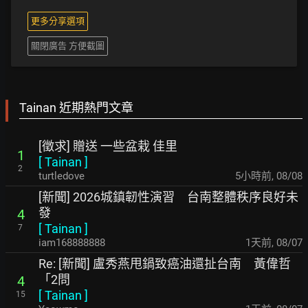
更多分享選項
關閉廣告 方便截圖
Tainan 近期熱門文章
[徵求] 贈送 一些盆栽 佳里
1
[
Tainan
]
2
turtledove
5小時前
,
08/08
[新聞] 2026城鎮韌性演習 台南整體秩序良好未
發
4
[
Tainan
]
7
iam168888888
1天前
,
08/07
Re: [新聞] 盧秀燕甩鍋致癌油還扯台南 黃偉哲
「2問
4
[
Tainan
]
15