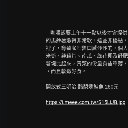
    咖哩飯要上午十一點以後才會提供。咖哩滋味溫和，裡頭

的馬鈴薯燉得非常軟，這並非優點，
裡了，導致咖哩醬口感沙沙的，個人
米筍、蓮藕片、南瓜、綠花椰及舒肥
薯塊比起來，青菜的份量有些單薄，
，而且軟嫩好食。

開放式三明治-酪梨燻鮭魚 280元

https://i.meee.com.tw/S15LiJB.jpg