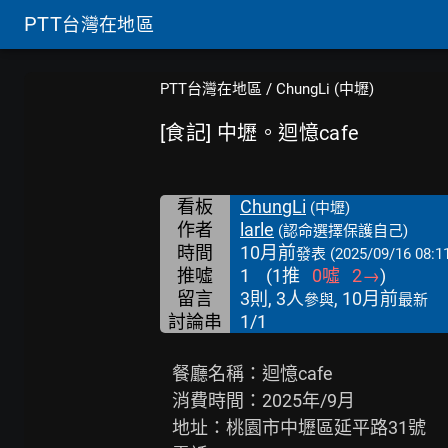
PTT
台灣在地區
PTT台灣在地區
/
ChungLi (中壢)
[食記] 中壢。迴憶cafe
看板
ChungLi
(中壢)
作者
larle
(認命選擇保護自己)
時間
10月前
發表
(2025/09/16 08:1
推噓
1
(
1
推
0
噓
2
→
)
留言
3則, 3人
, 10月前
參與
最新
討論串
1/1
   餐廳名稱：迴憶cafe

   消費時間：2025年/9月

   地址：桃園市中壢區延平路31號
