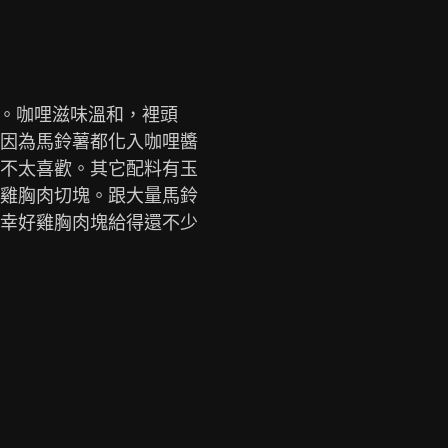
因為馬鈴薯都化入咖哩醬

不太喜歡。其它配料有玉

雞胸肉切塊。跟大量馬鈴

幸好雞胸肉塊給得還不少
