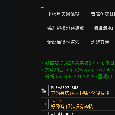
--

      上弦月天邊眺望           黃嘴角鴞林間低唱

      嫣紅野櫻沿路綻放         潺潺流水山谷空響

      怡然桶後林道旁           沈醉其芳

※ 發信站: 批踢踢實業坊(ptt.cc), 來自: 3
※ 文章網址: 
https://www.ptt.cc/bb
PLEASE974853
推
真的有塔羅占卜嗎? 然後最後
larle
→
好像有 但我沒有詢問
windjammer