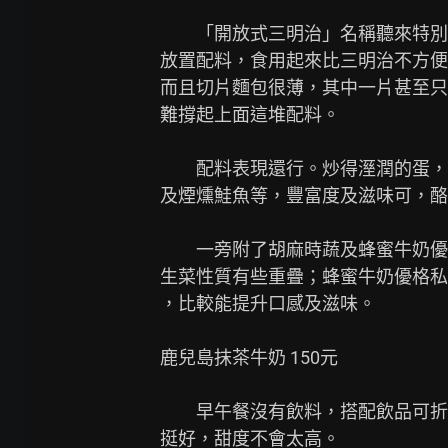
　　「開放式三明治」名稱聽來特別
放置配料，食用起來比三明治不方便
而且切片麵包很薄，其中一片甚至只
難撐起上面這堆配料。

　　配料表現還行。炒得溼潤的蛋，
及煙燻鮭魚等，豐富度及滋味可，酪
　　一旁附了胡麻時蔬及蜂蜜牛奶優
生菜性質有些重疊；蜂蜜牛奶優格私
，比較能提升口感及滋味。

鹿兒島抹茶牛奶 150元

　　早午餐沒有飲料，搭配飲品可折
挺好，甜度不會太高。
