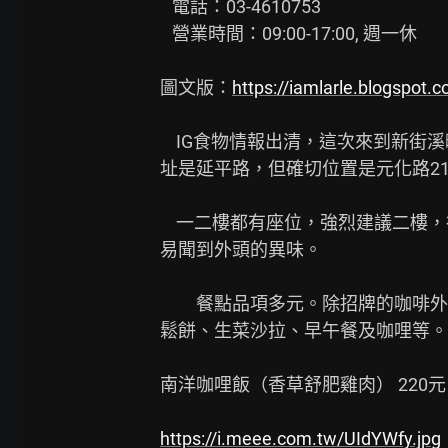
   電話：03-4610753

   營業時間：09:00-17:00, 週一休

圖文版：
https://iamlarle.blogspot
    IG食物情報出清，這次來到新街溪畔的迴憶cafe。店家地

址是延平路，但確切位置是元化路21
    一二樓都有座位，強烈建議二樓，視野比較好之外，也不

易聞到外頭的異味。

　　餐點品項多元。除招牌的咖啡外
鬆餅、生菜沙拉、早午餐及咖哩等。
南洋咖哩飯（香草舒肥雞肉） 220元

https://i.meee.com.tw/UIdYWfy.jpg