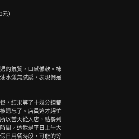
元）

過的氣質，口感偏軟。杮

油水漾無膩感，表現倒是

餐，結果等了十幾分鐘都

被遺忘了。店員這才趕忙

所以當天從入店，點餐到

時間，這還是平日上午大

假日用餐時段，可能的等
