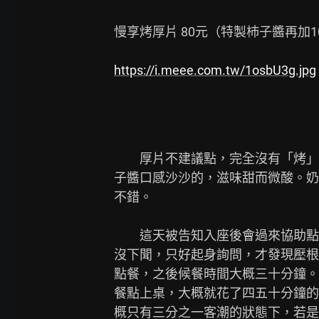
慢享烤厚片 80元（特製杮子醬再加10
https://i.meee.com.tw/1osbU3g.jpg
　　厚片不建議點，完全沒有「烤」
子醬口感沙沙的，滋味甜而微酸。奶
不錯。

　　這天被告知入座後會過來協助點
沒下聞，只好起身詢問，才發現壓根
點餐，之後候餐時間大概三十分鐘。
餐點上桌，大概就花了四五十分鐘的
概只有三分之一客潮的狀態下，若是