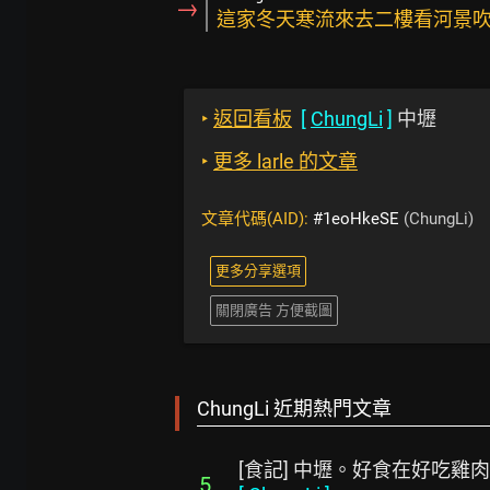
→
這家冬天寒流來去二樓看河景
‣
返回看板
[
ChungLi
]
中壢
‣
更多 larle 的文章
文章代碼(AID):
#1eoHkeSE
(ChungLi)
更多分享選項
關閉廣告 方便截圖
ChungLi 近期熱門文章
[食記] 中壢。好食在好吃雞肉
5