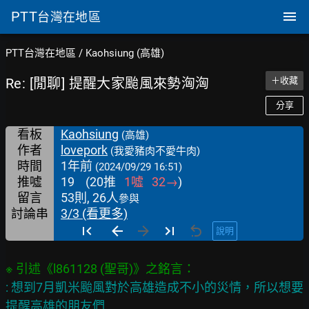
PTT
台灣在地區
PTT台灣在地區
/
Kaohsiung (高雄)
Re: [閒聊] 提醒大家颱風來勢洶洶
＋收藏
分享
看板
Kaohsiung
(高雄)
作者
lovepork
(我愛豬肉不愛牛肉)
時間
1年前
(2024/09/29 16:51)
推噓
19
(
20
推
1
噓
32
→
)
留言
53則, 26人
參與
討論串
3/3 (看更多)
說明
: 想到7月凱米颱風對於高雄造成不小的災情，所以想要
提醒高雄的朋友們
