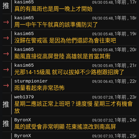
1年前
, 17
kasim65
09/30 05:48,
F
推
真的有風雨也是周一晚上才開始
1年前
, 18
kasim65
09/30 05:48,
F
→
周一中午下午就真的該準備防災了
1年前
, 19
kasim65
09/30 05:48,
F
→
沒歸在警戒區 是因為他們還認為會往東吧
1年前
, 20
kasim65
09/30 05:48,
F
→
颱風直接從高屏登陸 高雄就是首當其衝
1年前
, 21
kasim65
09/30 05:49,
F
→
光那14-15級風 就可以拔掉不少路樹跟招牌了
1年前
, 22
sturmpionier
09/30 06:43,
F
→
雨量看起來非常恐怖
1年前
, 23
web1379
09/30 07:28,
F
推
星期二應該正常上班吧？速度慢 星期三才有機會
放
1年前
, 24
ByronX
09/30 07:32,
F
推
風的感受會非常明顯 花東搖滾改到南高屏
1年前
, 25
ByronX
09/30 07:33,
F