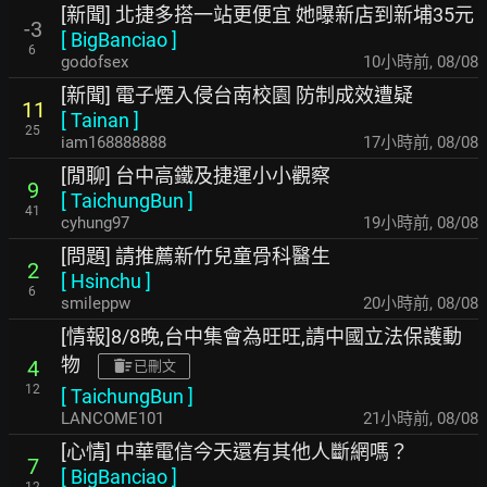
[新聞] 北捷多搭一站更便宜 她曝新店到新埔35元
-3
[
BigBanciao
]
6
godofsex
10小時前
,
08/08
[新聞] 電子煙入侵台南校園 防制成效遭疑
11
[
Tainan
]
25
iam168888888
17小時前
,
08/08
[閒聊] 台中高鐵及捷運小小觀察
9
[
TaichungBun
]
41
cyhung97
19小時前
,
08/08
[問題] 請推薦新竹兒童骨科醫生
2
[
Hsinchu
]
6
smileppw
20小時前
,
08/08
[情報]8/8晚,台中集會為旺旺,請中國立法保護動
物
4
已刪文
12
[
TaichungBun
]
LANCOME101
21小時前
,
08/08
[心情] 中華電信今天還有其他人斷網嗎？
7
[
BigBanciao
]
12