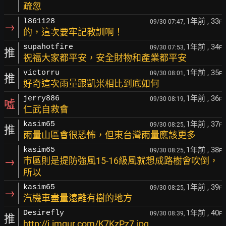
疏忽
1年前
, 33
l861128
09/30 07:47,
F
→
的，這次要牢記教訓啊！
1年前
, 34
supahotfire
09/30 07:53,
F
推
祝福大家都平安，安全財物和產業都平安
1年前
, 35
victorru
09/30 08:01,
F
推
好奇這次雨量跟凱米相比到底如何
1年前
, 36
jerry886
09/30 08:19,
F
噓
仁武自救會
1年前
, 37
kasim65
09/30 08:25,
F
推
雨量山區會很恐怖，但東台灣雨量應該更多
1年前
, 38
kasim65
09/30 08:25,
F
→
市區則是提防強風15-16級風就想成路樹會吹倒，
所以
1年前
, 39
kasim65
09/30 08:25,
F
→
汽機車盡量遠離有樹的地方
1年前
, 40
Desirefly
09/30 08:39,
F
推
http://i.imgur.com/K7KzPz7.jpg