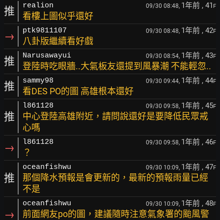
1年前
, 41
realion
09/30 08:48,
F
推
看樓上圖似乎還好
1年前
, 42
ptk9811107
09/30 08:48,
F
→
八卦版繼續看好戲
1年前
, 43
Narusawayui
09/30 08:54,
F
推
登陸時吃眼牆..大氣板友還提到風暴潮 不能輕忽..
1年前
, 44
sammy98
09/30 09:44,
F
推
看DES PO的圖 高雄根本還好
1年前
, 45
l861128
09/30 09:58,
F
推
中心登陸高雄附近，請問說還好是要降低民眾戒
心嗎
1年前
, 46
l861128
09/30 09:58,
F
→
？
1年前
, 47
oceanfishwu
09/30 10:09,
F
推
那個降水預報是會更新的，最新的預報雨量已經
不是
1年前
, 48
oceanfishwu
09/30 10:09,
F
→
前面網友po的圖，建議隨時注意氣象署的颱風警