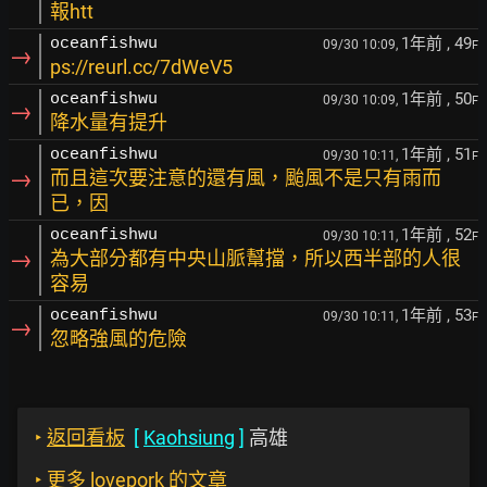
報htt
1年前
, 49
oceanfishwu
09/30 10:09,
F
→
ps://reurl.cc/7dWeV5
1年前
, 50
oceanfishwu
09/30 10:09,
F
→
降水量有提升
1年前
, 51
oceanfishwu
09/30 10:11,
F
→
而且這次要注意的還有風，颱風不是只有雨而
已，因
1年前
, 52
oceanfishwu
09/30 10:11,
F
→
為大部分都有中央山脈幫擋，所以西半部的人很
容易
1年前
, 53
oceanfishwu
09/30 10:11,
F
→
忽略強風的危險
‣
返回看板
[
Kaohsiung
]
高雄
‣
更多 lovepork 的文章