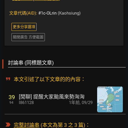
文章代碼(AID):
#1c-OLrin
(Kaohsiung)
更多分享選項
關閉廣告 方便截圖
討論串 (同標題文章)
本文引述了以下文章的的內容：
[閒聊] 提醒大家颱風來勢洶洶
39
l861128
1年前
,
09/29
94
完整討論串
(本文為第 3 之 3 篇)：