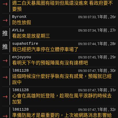
→
週二白天暴風圈有碰到但風還沒進來 看政府要不
要預
1年前
, 26
ByronX
09/30 07:33,
F
→
防性放假
1年前
, 27
AYLiu
09/30 07:34,
F
推
看起來是放星期三
1年前
, 28
supahotfire
09/30 07:44,
F
推
我已經把汽車停在立體停車場了
1年前
, 29
enjoyyou
09/30 07:45,
F
→
看明天下午的預報陣風有沒有達標吧
1年前
, 30
l861128
09/30 07:47,
F
→
這個時候沒什麼好爭執有沒有感覺，預報就已經
說中
1年前
, 31
l861128
09/30 07:47,
F
→
心會在高雄附近登陸，趁現在風平浪靜的時候去
加緊
1年前
, 32
l861128
09/30 07:47,
F
→
準備防颱才是最重要的，上次被網路消息影響給