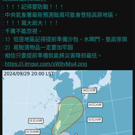
: ！！！記得要防颱！！！

: 中央氣象署最新預測颱風可能會登陸高屏地區，

: ！！！風大雨大！！！

: 千萬不能忽視，

: 1）低窪地區記得提前準備沙包、水閘門、墊高傢俱

: 2）易脫落物品一定要加牢固

: 相信只要提前準備就能將災害降到最低。

: 
https://i.imgur.com/xW8vMu4.png