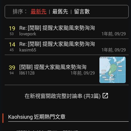
排序：
最新先
|
最舊先
|
留言數
Re: [閒聊] 提醒大家颱風來勢洶洶
19
lovepork
1年前
,
09/29
53
Re: [閒聊] 提醒大家颱風來勢洶洶
14
kasim65
1年前
,
09/29
45
[閒聊] 提醒大家颱風來勢洶洶
39
l861128
1年前
,
09/29
94
open_in_new
在新視窗開啟完整討論串 (共3篇)
Kaohsiung 近期熱門文章