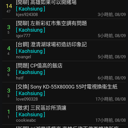
[閒聊] 高雄如果可以開賭場
14
[
Kaohsiung
]
47
kjes924308
3小時前
,
08/09
[閒聊] 左新彩虹市集空調有問題
3
[
Kaohsiung
]
5
igor777
5小時前
,
08/09
[台鋼] 澄清湖球場初造訪印象記
4
[
Kaohsiung
]
4
noangel
5小時前
,
08/09
[問題] CP值高的飯店
3
[
Kaohsiung
]
6
hstf
6小時前
,
08/09
[交換] Sony KD-55X8000G 55吋電視換衛生紙
3
[
Kaohsiung
]
3
love090328
17小時前
,
08/08
[徵求] 三民區診所頂讓
1
[
Kaohsiung
]
1
cookieabc
17小時前
,
08/08