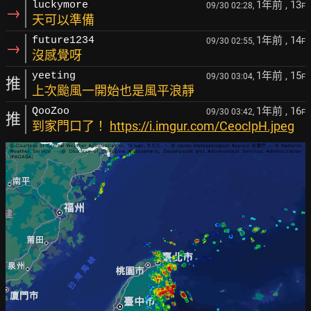
1年前
, 13
luckymore
09/30 02:28,
F
→
天可以準備
1年前
, 14
future1234
09/30 02:55,
F
→
沒感覺呀
1年前
, 15
yeeting
09/30 03:04,
F
推
上次颱風一開始也是風平浪靜
1年前
, 16
QooZoo
09/30 03:42,
F
推
到家門口了！
https://i.imgur.com/CeocIpH.jpeg