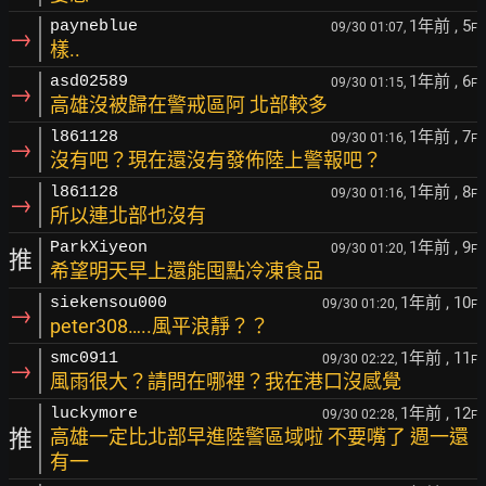
1年前
, 5
payneblue
09/30 01:07,
F
→
樣..
1年前
, 6
asd02589
09/30 01:15,
F
→
高雄沒被歸在警戒區阿 北部較多
1年前
, 7
l861128
09/30 01:16,
F
→
沒有吧？現在還沒有發佈陸上警報吧？
1年前
, 8
l861128
09/30 01:16,
F
→
所以連北部也沒有
1年前
, 9
ParkXiyeon
09/30 01:20,
F
推
希望明天早上還能囤點冷凍食品
1年前
, 10
siekensou000
09/30 01:20,
F
→
peter308…..風平浪靜？？
1年前
, 11
smc0911
09/30 02:22,
F
→
風雨很大？請問在哪裡？我在港口沒感覺
1年前
, 12
luckymore
09/30 02:28,
F
推
高雄一定比北部早進陸警區域啦 不要嘴了 週一還
有一