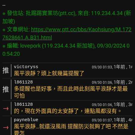
※ 發信站: 批踢踢實業坊(ptt.cc), 來自: 119.234.4.34 (新
加坡)

※ 文章網址: 
https://www.ptt.cc/bbs/Kaohsiung/M.172
7628661.A.B31.html
※ 編輯: lovepork (119.234.4.34 新加坡), 09/30/2024 0
1年前
, 1
victoryss
09/30 01:03,
F
推
風平浪靜？頭上就幾篇提醒了
1年前
, 2
l861128
09/30 01:06,
F
推
多提醒也是好事，而且此時此刻風平浪靜才是最
可怕
1年前
, 3
l861128
09/30 01:06,
F
→
的，現在外面真的太安靜了，連點風都沒有。
1年前
, 4
payneblue
09/30 01:07,
F
→
風平浪靜…就還沒風雨 提醒防災就夠了吧 不然是
要怎