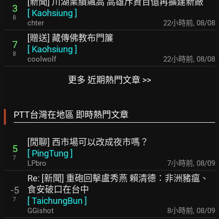
[新聞] 川湖業績飆高 高雄斥資百億再擴建新廠
3
[
Kaohsiung
]
8
chter
22小時前
,
08/08
[贈送] 藏傳佛教布門簾
7
[
Kaohsiung
]
8
coolwolf
22小時前
,
08/08
更多 近期熱門文章 >>
PTT台灣在地區 即時熱門文章
[閒聊] 西市場可以改成夜市嗎？
5
[
PingTung
]
7
LPbro
7小時前
,
08/09
Re: [新聞] 重砲回擊盧秀燕 賴清德：非洲豬瘟、
食安破口在台中
-5
[
TaichungBun
]
7
GGishot
8小時前
,
08/09