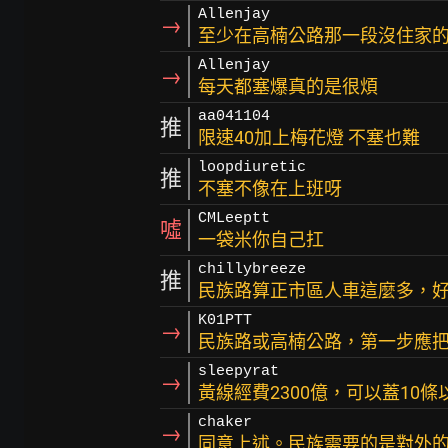
Allenjay
→
至少在高楠公路那一段沒住家
Allenjay
→
每天都塞爆真的是很煩
aa041104
推
限速40加上梅花燈 不塞也難
loopdiuretic
推
不塞不像在上班呀
CMLeeptt
噓
一袋米你自己扛
chillybreeze
推
民族路算正市區人車這麼多，
K01PTT
→
民族路或高楠公路，第一步應
sleepyrat
→
黃線經費2300億，可以蓋10
chaker
→
同意上述。民族需要的是對外