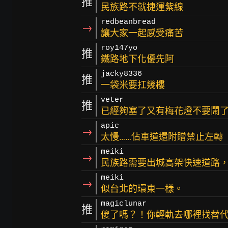
推
民族路不就捷運紫線
redbeanbread
→
讓大家一起感受痛苦
roy147yo
推
鐵路地下化優先阿
jacky8336
推
一袋米要扛幾樓
veter
推
已經夠塞了又有梅花燈不要鬧
apic
→
太慢……佔車道還附贈禁止左轉
meiki
→
民族路需要出城高架快速道路
meiki
→
似台北的環東一樣。
magiclunar
推
傻了嗎？！你輕軌去哪裡找替