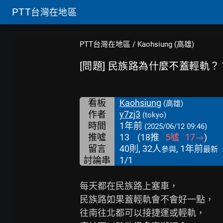
PTT
台灣在地區
PTT台灣在地區
/
Kaohsiung (高雄)
[問題] 民族路為什麼不蓋輕軌？
看板
Kaohsiung
(高雄)
作者
y7zj3
(tokyo)
時間
1年前
(2025/06/12 09:46)
推噓
13
(
18
推
5
噓
17
→
)
留言
40則, 32人
, 1年前
參與
最新
討論串
1/1
每天都在民族路上塞車，

民族路如果蓋輕軌會不會好一點，

往南往北都可以接捷運或輕軌，
