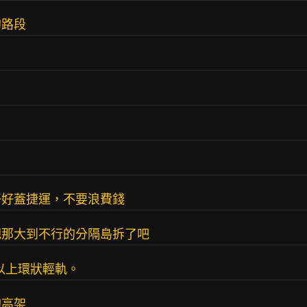
的路段
好好蓋捷運，不要浪費錢
把那大到不行的分隔島拆了吧
條以上環狀輕軌。
的高架