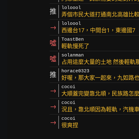
loloool
推
弄個市民大道打通南北高雄比
loloool
→
西邊台17，中間台1，東邊國7
ToastBen
噓
輕軌慢死了
solanman
噓
占用這麼大量的土地 然後輕軌那種
horace0323
推
好喔，那大家一起來，九如路
cocoi
→
大順蓋完變靠北順，民族路怎
cocoi
→
況且，靠北順因為輕軌，汽機
cocoi
→
很爽捏