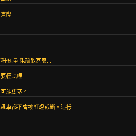
較實際
運量 能疏散甚麼...
也要輕軌喔
麼可能更塞。
車飆車都不會被紅燈截斷。這樣