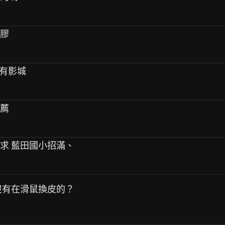
脫膠
會有影城
推薦
需求 藍田國小招滿、
有沒有在滑鼠換皮的？