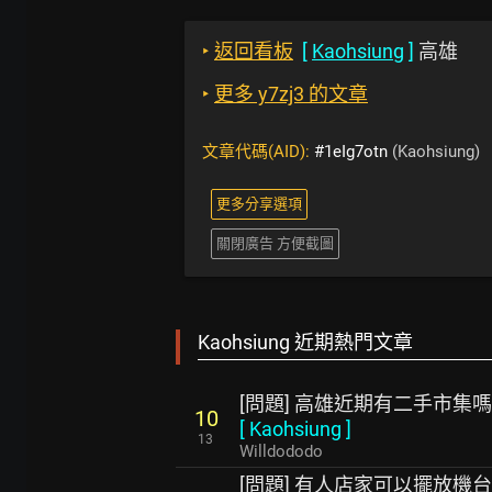
‣
返回看板
[
Kaohsiung
]
高雄
‣
更多 y7zj3 的文章
文章代碼(AID):
#1eIg7otn
(Kaohsiung)
更多分享選項
關閉廣告 方便截圖
Kaohsiung 近期熱門文章
[問題] 高雄近期有二手市集嗎
10
[
Kaohsiung
]
13
Willdododo
[問題] 有人店家可以擺放機