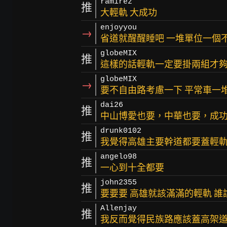
ramirez
推
大輕軌 大成功
enjoyyou
→
省道就醒醒睡吧 一堆單位一個
globeMIX
推
這樣的話輕軌一定要掛兩組才夠
globeMIX
→
要不自由路考慮一下 平常車一堆
dai26
推
中山博愛也要，中華也要，成
drunk0102
推
我覺得高雄主要幹道都要蓋輕軌
angelo98
推
一心到十全都要
john2355
推
要要要 高雄就該滿滿的輕軌 
Allenjay
推
我反而覺得民族路應該蓋高架