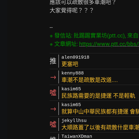
應該可以疏散很多車潮吧？

大家覺得呢？？？

※ 發信站: 批踢踢實業坊(ptt.cc), 來自: 1
※ 文章網址: 
https://www.ptt.cc/bb
alen091918
推
更塞吧
kenny888
→
車潮不是疏散是改道....
kasim65
噓
民族路需要的是捷運 不是輕軌
kasim65
→
就算中山中華民族都有捷運 會
jekyllhsu
噓
大順路蓋了以後有疏散什麼車
TaiwanXDman