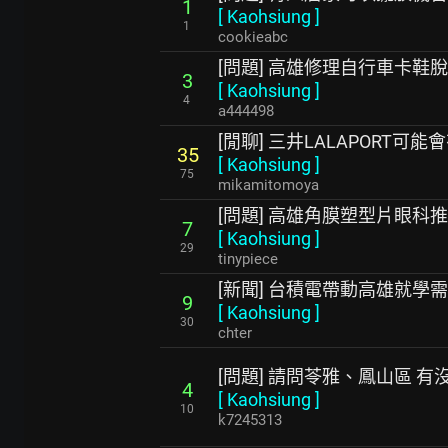
1
[
Kaohsiung
]
1
cookieabc
[問題] 高雄修理自行車卡鞋
3
[
Kaohsiung
]
4
a444498
[閒聊] 三井LALAPORT可能
35
[
Kaohsiung
]
75
mikamitomoya
[問題] 高雄角膜塑型片眼科
7
[
Kaohsiung
]
29
tinypiece
[新聞] 台積電帶動高雄就學
9
[
Kaohsiung
]
30
chter
[問題] 請問苓雅、鳳山區 
4
[
Kaohsiung
]
10
k7245313