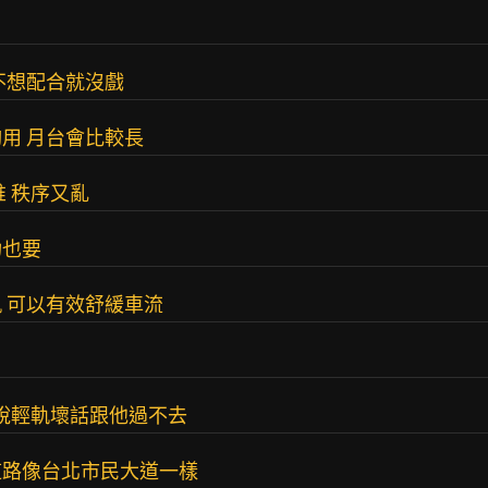
不想配合就沒戲
用 月台會比較長
 秩序又亂
功也要
 可以有效舒緩車流
誰說輕軌壞話跟他過不去
道路像台北市民大道一樣