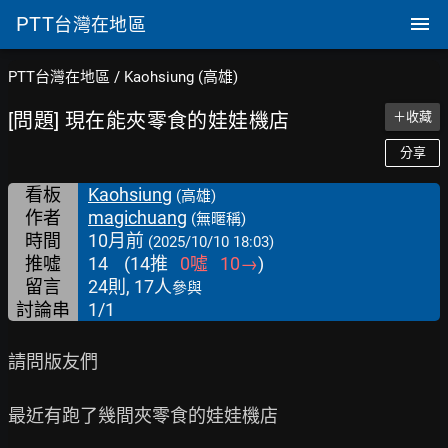
PTT
台灣在地區
PTT台灣在地區
/
Kaohsiung (高雄)
[問題] 現在能夾零食的娃娃機店
＋收藏
分享
看板
Kaohsiung
(高雄)
作者
magichuang
(無暱稱)
時間
10月前
(2025/10/10 18:03)
推噓
14
(
14
推
0
噓
10
→
)
留言
24則, 17人
參與
討論串
1/1
請問版友們

最近有跑了幾間夾零食的娃娃機店
