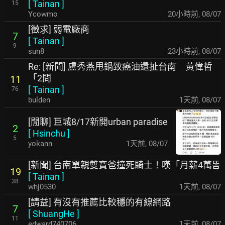
[
Tainan
]
15
Ycowmo
20小時前
,
08/07
[徵求] 弱電廠商
7
[
Tainan
]
9
sun8
23小時前
,
08/07
Re: [新聞] 盧秀燕甩鍋致癌油還扯台南 黃偉哲
「2問
11
[
Tainan
]
76
bulden
1天前
,
08/07
[閒聊] 巨城8/17新開urban paradise
2
[
Hsinchu
]
5
yokann
1天前
,
08/07
[新聞] 台南單親雙寶爸撞死騎士！嘆「月薪4萬똠
19
[
Tainan
]
38
whj0530
1天前
,
08/07
[請益] 有沒有推薦比較穩的有線網路
7
[
ShuangHe
]
11
edward740706
1天前
,
08/07