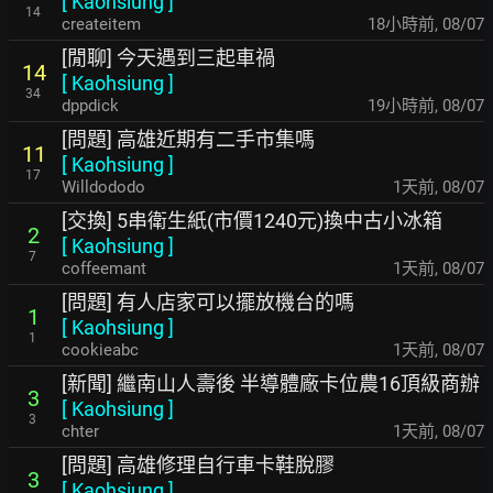
[
Kaohsiung
]
14
createitem
18小時前
,
08/07
[閒聊] 今天遇到三起車禍
14
[
Kaohsiung
]
34
dppdick
19小時前
,
08/07
[問題] 高雄近期有二手市集嗎
11
[
Kaohsiung
]
17
Willdododo
1天前
,
08/07
[交換] 5串衛生紙(市價1240元)換中古小冰箱
2
[
Kaohsiung
]
7
coffeemant
1天前
,
08/07
[問題] 有人店家可以擺放機台的嗎
1
[
Kaohsiung
]
1
cookieabc
1天前
,
08/07
[新聞] 繼南山人壽後 半導體廠卡位農16頂級商辦
3
[
Kaohsiung
]
3
chter
1天前
,
08/07
[問題] 高雄修理自行車卡鞋脫膠
3
[
Kaohsiung
]