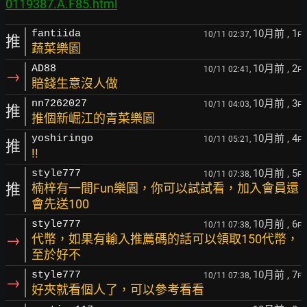
0119387.A.F85.html
10月前
, 1
fantiida
10/11 02:37,
F
推
蔬菜樂園
10月前
, 2
AD88
10/11 02:41,
F
→
賠錢生意沒人做
10月前
, 3
nn7262027
10/11 04:03,
F
推
推個新崛江的青菜樂園
10月前
, 4
yoshiringo
10/11 05:21,
F
推
!!
10月前
, 5
style777
10/11 07:38,
F
推
楠梓有一間Fun樂園，你可以試試看，加入會員還
會先送100
10月前
, 6
style777
10/11 07:38,
F
→
代幣，如果有輸入推薦碼的話可以領取150代幣，
至於好不
10月前
, 7
style777
10/11 07:38,
F
→
好夾就看個人了，可以參考看看