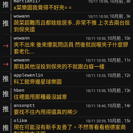
10月前
, 8
martian117
10/11 10:06,
F
推
x菜樂園我覺得不好夾= =
10月前
, 9
wowann
10/11 10:50,
F
推
蔬菜超難而且都娃娃居多..非常不推 上次去兩台投
到保夾還
10月前
, 10
wowann
10/11 10:50,
F
→
夾不出來 後來爆氣問店員 然後就說喔夾子什麼膠
套老化….
10月前
, 11
wowann
10/11 10:50,
F
→
那我其他沒投到保夾的不就跟白癡一樣
10月前
, 12
applewenlin
10/11 13:33,
F
推
科工館旁邊星球樂園
10月前
, 13
hben
10/11 15:50,
F
推
往裡面甩那種最沒誠意
10月前
, 14
ansonptt
10/11 18:40,
F
推
要找不往內甩得還真的稀少
10月前
, 15
olikm
10/11 20:59,
F
推
現在可能沒有新手友善了。不然等看看樹德家商