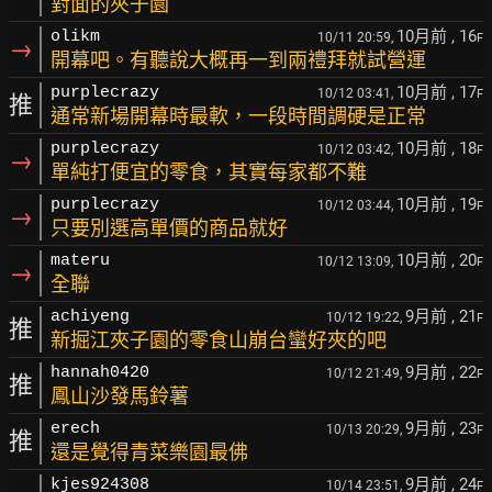
對面的夾子園
10月前
, 16
olikm
10/11 20:59,
F
→
開幕吧。有聽說大概再一到兩禮拜就試營運
10月前
, 17
purplecrazy
10/12 03:41,
F
推
通常新場開幕時最軟，一段時間調硬是正常
10月前
, 18
purplecrazy
10/12 03:42,
F
→
單純打便宜的零食，其實每家都不難
10月前
, 19
purplecrazy
10/12 03:44,
F
→
只要別選高單價的商品就好
10月前
, 20
materu
10/12 13:09,
F
→
全聯
9月前
, 21
achiyeng
10/12 19:22,
F
推
新掘江夾子園的零食山崩台蠻好夾的吧
9月前
, 22
hannah0420
10/12 21:49,
F
推
鳳山沙發馬鈴薯
9月前
, 23
erech
10/13 20:29,
F
推
還是覺得青菜樂園最佛
9月前
, 24
kjes924308
10/14 23:51,
F