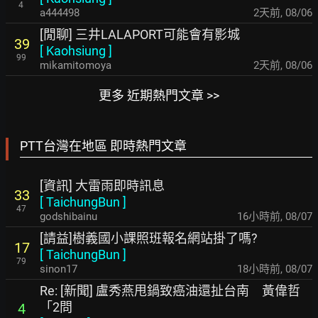
4
a444498
2天前
,
08/06
[閒聊] 三井LALAPORT可能會有影城
39
[
Kaohsiung
]
99
mikamitomoya
2天前
,
08/06
更多 近期熱門文章 >>
PTT台灣在地區 即時熱門文章
[資訊] 大雷雨即時訊息
33
[
TaichungBun
]
47
godshibainu
16小時前
,
08/07
[請益]樹義國小課照班報名網站掛了嗎?
17
[
TaichungBun
]
79
sinon17
18小時前
,
08/07
Re: [新聞] 盧秀燕甩鍋致癌油還扯台南 黃偉哲
「2問
4