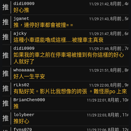
8月前
, 4
didi0909
11/29 21:42,
F
推
好心推
8月前
, 5
jganet
11/29 21:43,
F
推
推，連停好車都會被撞= =
8月前
, 6
ajcky
11/29 21:47,
F
推
這種小車還能嚕成這樣....被撞車主真衰
8月前
, 7
didi0909
11/29 21:49,
F
推
如果我的車之前在停車場被撞到有你這樣的好心
人就好了
8月前
, 8
whoaaaaa
11/29 21:51,
F
推
好人一生平安
8月前
, 9
rLks02
11/29 22:00,
F
推
有點好笑。影片比我想像的誇張 。難怪原po 上來
8月前
, 10
BrianChen000
11/29 22:01,
F
推
推
8月前
, 11
lolybeer
11/29 22:03,
F
推
推好心
8月前
, 12
fyns079
11/29 22:06,
F