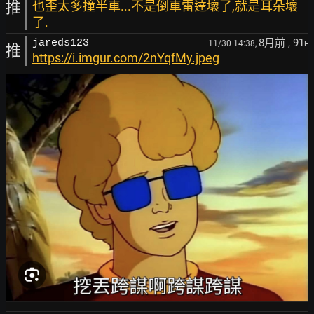
推
也歪太多撞半車...不是倒車雷達壞了,就是耳朵壞
了.
8月前
, 91
jareds123
11/30 14:38,
F
推
https://i.imgur.com/2nYqfMy.jpeg