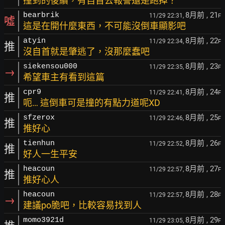
撞到的後續，有自首去報警還是跑掉？
8月前
, 21
bearbrik
11/29 22:31,
F
噓
這是在開什麼東西，不可能沒倒車顯影吧
8月前
, 22
atyin
11/29 22:34,
F
推
沒自首就是肇逃了，沒那麼蠢吧
8月前
, 23
siekensou000
11/29 22:35,
F
→
希望車主有看到這篇
8月前
, 24
cpr9
11/29 22:41,
F
推
呃… 這倒車可是撞的有點力道呢XD
8月前
, 25
sfzerox
11/29 22:46,
F
推
推好心
8月前
, 26
tienhun
11/29 22:52,
F
推
好人一生平安
8月前
, 27
heacoun
11/29 22:57,
F
推
推好心人
8月前
, 28
heacoun
11/29 22:57,
F
→
建議po脆吧，比較容易找到人
8月前
, 29
momo3921d
11/29 23:05,
F