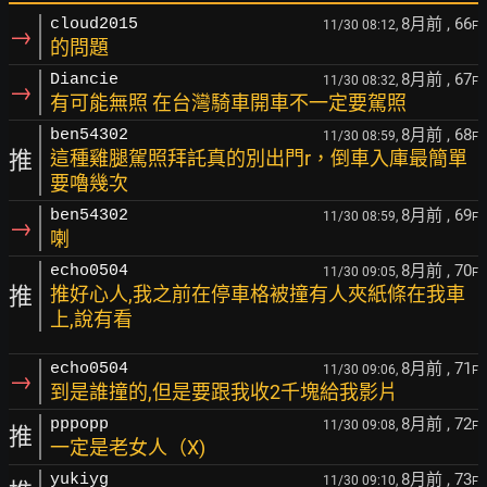
8月前
, 66
cloud2015
11/30 08:12,
F
→
的問題
8月前
, 67
Diancie
11/30 08:32,
F
→
有可能無照 在台灣騎車開車不一定要駕照
8月前
, 68
ben54302
11/30 08:59,
F
推
這種雞腿駕照拜託真的別出門r，倒車入庫最簡單
要嚕幾次
8月前
, 69
ben54302
11/30 08:59,
F
→
喇
8月前
, 70
echo0504
11/30 09:05,
F
推
推好心人,我之前在停車格被撞有人夾紙條在我車
上,說有看
8月前
, 71
echo0504
11/30 09:06,
F
→
到是誰撞的,但是要跟我收2千塊給我影片
8月前
, 72
pppopp
11/30 09:08,
F
推
一定是老女人（X)
8月前
, 73
yukiyg
11/30 09:10,
F