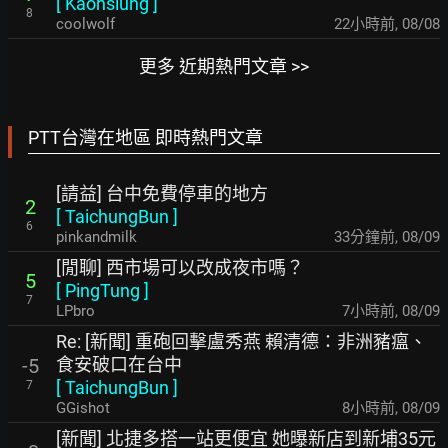
[
Kaohsiung
]
8
coolwolf
22小時前
,
08/08
更多 近期熱門文章 >>
PTT台灣在地區 即時熱門文章
[請益] 台中免費停車的地方
2
[
TaichungBun
]
6
pinkandmilk
33分鐘前
,
08/09
[閒聊] 西市場可以改成夜市嗎？
5
[
PingTung
]
7
LPbro
7小時前
,
08/09
Re: [新聞] 重砲回擊盧秀燕 賴清德：非洲豬瘟、
食安破口在台中
-5
[
TaichungBun
]
7
GGishot
8小時前
,
08/09
[新聞] 北捷多搭一站更便宜 她曝新店到新埔35元