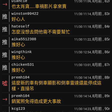
8月前
, 82
Diancie
11/30 11:06,
F
→
也太肖貪…..車禍影片拿來賣
8月前
, 83
winston99422
11/30 11:14,
F
推
好心人
8月前
, 84
hateself
11/30 11:18,
F
推
怎麼沒想去問他需不需要幫忙
8月前
, 85
aika5512308
11/30 11:22,
F
推
推好心
8月前
, 86
wingthink
11/30 12:54,
F
推
推好心
8月前
, 87
chicken531
11/30 13:01,
F
推
推好心
8月前
, 88
premh104
11/30 14:14,
F
噓
這麼新的車有倒車顯影和倒車雷達還能停成這
樣，直接吊
8月前
, 89
premh104
11/30 14:14,
F
→
銷駕照免得造成更大事故
8月前
, 90
kcg123
11/30 14:23,
F