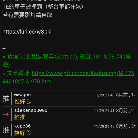
TE的車子被撞到（整台車都在晃）

若有需要影片請自取

https://lurl.cc/wSbki
※ 發信站: 批踢踢實業坊(ptt.cc), 來自: 101.8.78.74 (臺
灣)

※ 文章網址: 
https://www.ptt.cc/bbs/Kaohsiung/M.176
4421027.A.970.html
8月前
, 1
wwwqoo
11/29 21:40,
F
推
推好心
8月前
, 2
siekensou000
11/29 21:41,
F
→
推推
8月前
, 3
kope86
11/29 21:42,
F
推
推好心