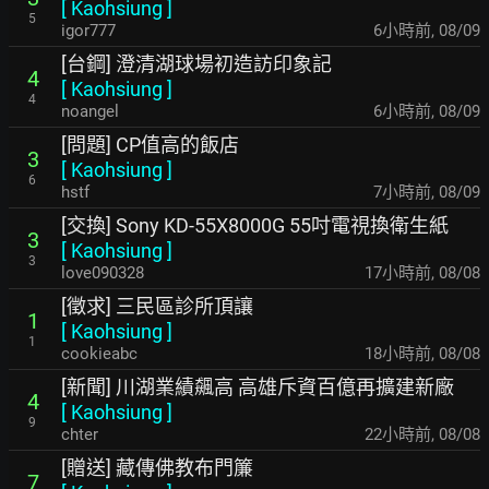
[
Kaohsiung
]
5
igor777
6小時前
,
08/09
[台鋼] 澄清湖球場初造訪印象記
4
[
Kaohsiung
]
4
noangel
6小時前
,
08/09
[問題] CP值高的飯店
3
[
Kaohsiung
]
6
hstf
7小時前
,
08/09
[交換] Sony KD-55X8000G 55吋電視換衛生紙
3
[
Kaohsiung
]
3
love090328
17小時前
,
08/08
[徵求] 三民區診所頂讓
1
[
Kaohsiung
]
1
cookieabc
18小時前
,
08/08
[新聞] 川湖業績飆高 高雄斥資百億再擴建新廠
4
[
Kaohsiung
]
9
chter
22小時前
,
08/08
[贈送] 藏傳佛教布門簾
7