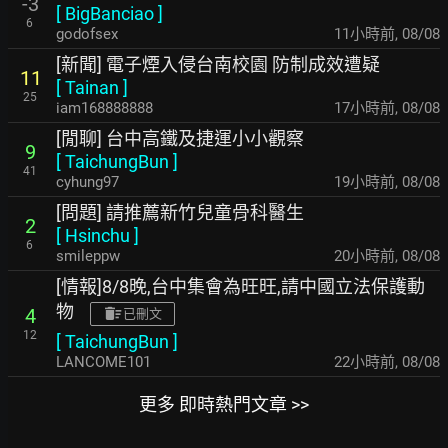
-3
[
BigBanciao
]
6
godofsex
11小時前
,
08/08
[新聞] 電子煙入侵台南校園 防制成效遭疑
11
[
Tainan
]
25
iam168888888
17小時前
,
08/08
[閒聊] 台中高鐵及捷運小小觀察
9
[
TaichungBun
]
41
cyhung97
19小時前
,
08/08
[問題] 請推薦新竹兒童骨科醫生
2
[
Hsinchu
]
6
smileppw
20小時前
,
08/08
[情報]8/8晚,台中集會為旺旺,請中國立法保護動
物
4
已刪文
12
[
TaichungBun
]
LANCOME101
22小時前
,
08/08
更多 即時熱門文章 >>