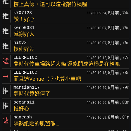
推
樓上真假，還可以這樣敲竹槓喔
8月前
, 74
k707123
11/30 09:54,
F
推
讚！好心
8月前
, 75
kero0331
11/30 10:07,
F
推
感謝好人
8月前
, 76
nitvx
11/30 10:07,
F
推
技術好差
8月前
, 77
EEERRIICC
11/30 10:12,
F
噓
夢時代停車場路超大條 還能開成這樣是在幹嘛
8月前
, 78
EEERRIICC
11/30 10:13,
F
→
而且這Venue（？也算小車吧
8月前
, 79
martian117
11/30 10:49,
F
推
夢時代算好停了
8月前
, 80
oceans11
11/30 10:56,
F
推
推好心
8月前
, 81
hancash
11/30 10:59,
F
噓
隔熱紙貼的肌芭嘿…