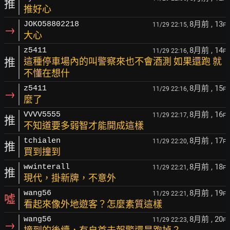
推
推好心
8月前
, 13
JOKO58802218
11/29 22:15,
F
→
大心
8月前
, 14
z5411
11/29 22:16,
F
推
這種停車場內的叫警察來也不會酒測 如果還跑 就
不懂在想什
8月前
, 15
z5411
11/29 22:16,
F
→
麼了
8月前
, 16
VVVV5555
11/29 22:17,
F
推
不知道要多弱智才能開成這樣
8月前
, 17
tchialen
11/29 22:20,
F
推
買到撞到
8月前
, 18
wwinterall
11/29 22:21,
F
推
現代，掛新牌，不意外
8月前
, 19
wang56
11/29 22:21,
F
噓
看起來像外地遊客？怎麼素質這樣
8月前
, 20
wang56
11/29 22:23,
F
→