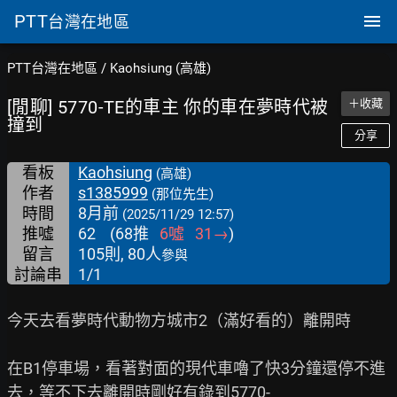
PTT
台灣在地區
PTT台灣在地區
/
Kaohsiung (高雄)
[閒聊] 5770-TE的車主 你的車在夢時代被
＋收藏
撞到
分享
看板
Kaohsiung
(高雄)
作者
s1385999
(那位先生)
時間
8月前
(2025/11/29 12:57)
推噓
62
(
68
推
6
噓
31
→
)
留言
105則, 80人
參與
討論串
1/1
今天去看夢時代動物方城市2（滿好看的）離開時

在B1停車場，看著對面的現代車嚕了快3分鐘還停不進
去，等不下去離開時剛好有錄到5770-
