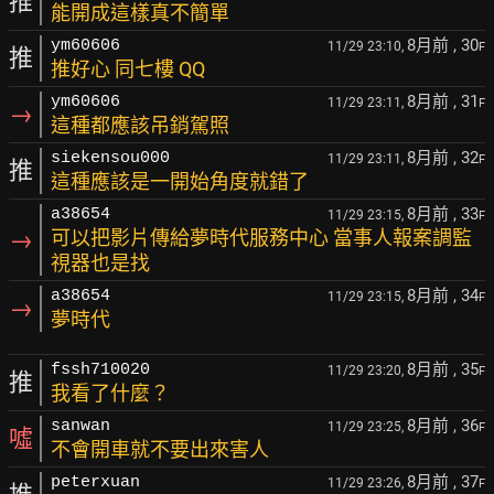
推
能開成這樣真不簡單
8月前
, 30
ym60606
11/29 23:10,
F
推
推好心 同七樓 QQ
8月前
, 31
ym60606
11/29 23:11,
F
→
這種都應該吊銷駕照
8月前
, 32
siekensou000
11/29 23:11,
F
推
這種應該是一開始角度就錯了
8月前
, 33
a38654
11/29 23:15,
F
→
可以把影片傳給夢時代服務中心 當事人報案調監
視器也是找
8月前
, 34
a38654
11/29 23:15,
F
→
夢時代
8月前
, 35
fssh710020
11/29 23:20,
F
推
我看了什麼？
8月前
, 36
sanwan
11/29 23:25,
F
噓
不會開車就不要出來害人
8月前
, 37
peterxuan
11/29 23:26,
F