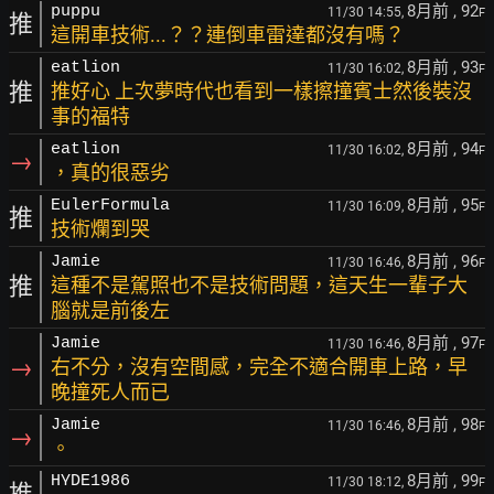
8月前
, 92
puppu
11/30 14:55,
F
推
這開車技術...？？連倒車雷達都沒有嗎？
8月前
, 93
eatlion
11/30 16:02,
F
推
推好心 上次夢時代也看到一樣擦撞賓士然後裝沒
事的福特
8月前
, 94
eatlion
11/30 16:02,
F
→
，真的很惡劣
8月前
, 95
EulerFormula
11/30 16:09,
F
推
技術爛到哭
8月前
, 96
Jamie
11/30 16:46,
F
推
這種不是駕照也不是技術問題，這天生一輩子大
腦就是前後左
8月前
, 97
Jamie
11/30 16:46,
F
→
右不分，沒有空間感，完全不適合開車上路，早
晚撞死人而已
8月前
, 98
Jamie
11/30 16:46,
F
→
。
8月前
, 99
HYDE1986
11/30 18:12,
F
推