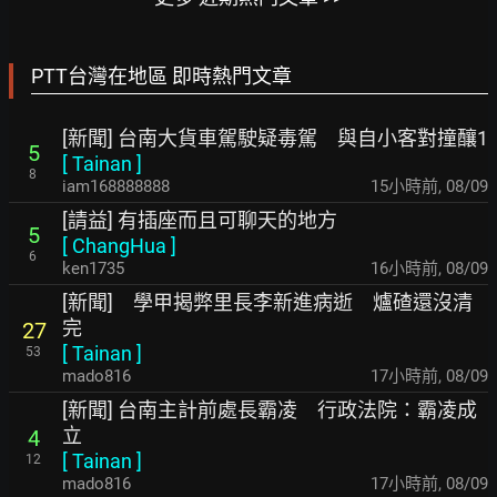
PTT台灣在地區 即時熱門文章
[新聞] 台南大貨車駕駛疑毒駕 與自小客對撞釀1
5
[
Tainan
]
8
iam168888888
15小時前
,
08/09
[請益] 有插座而且可聊天的地方
5
[
ChangHua
]
6
ken1735
16小時前
,
08/09
[新聞] 學甲揭弊里長李新進病逝 爐碴還沒清
完
27
[
Tainan
]
53
mado816
17小時前
,
08/09
[新聞] 台南主計前處長霸凌 行政法院：霸凌成
立
4
[
Tainan
]
12
mado816
17小時前
,
08/09