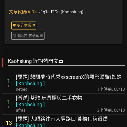
文章代碼(AID):
#1g1cJTCu
(Kaohsiung)
更多分享選項
關閉廣告 方便截圖
Kaohsiung 近期熱門文章
[問題] 想問夢時代秀泰screenX的觀影體驗(蜘蛛
1
[
Kaohsiung
]
1
netjedi
1小時前
,
08/10
[贈送] 苓雅 玩具櫃與二手衣物
1
[
Kaohsiung
]
1
afraa
3小時前
,
08/10
[問題] 大順路往南大豐路口 黃槽化線很煩
13
[
Kaohsiung
]