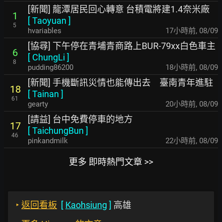
[新聞] 龍潭居民回心轉意 台積電將建1.4奈米廠
1
[
Taoyuan
]
5
hvariables
17小時前
,
08/09
[協尋] 下午停在青埔青商路上BUR-79xx白色車主
6
[
ChungLi
]
8
pudding86200
18小時前
,
08/09
[新聞] 手機斷訊災情也能傳出去 臺南青年進駐
18
[
Tainan
]
61
gearty
20小時前
,
08/09
[請益] 台中免費停車的地方
17
[
TaichungBun
]
46
pinkandmilk
22小時前
,
08/09
更多 即時熱門文章 >>
‣
返回看板
[
Kaohsiung
]
高雄