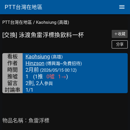
PTT
台灣在地區
PTT台灣在地區
/
Kaohsiung (高雄)
[交換] 泳渡魚雷浮標換飲料一杯
＋收藏
分享
看板
Kaohsiung
(高雄)
作者
Hinzson
(傅興瀚~免費招待)
時間
2月前
(2026/05/15 00:12)
推噓
1
(
1
推
0
噓
1
→
)
留言
2則, 2人
參與
討論串
1/1
物品名稱：魚雷浮標
