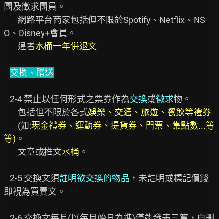
團及徵求團員。

       網路平台商家包括但不限於Spotify、Netflix、NS
O、Disney+會員。

       違者
水桶一年併退文
交換、贈送
   2-4 禁止以任何形式之票券作為
交換
或
徵求
物。

       包括但不限於各式
娛樂、交通、旅遊、餐飲等禮券
(如:
現金禮券、運動券、提貨券、門票、集點數...等
等)
。

       文章或推文
水桶
。

   2-5 交換文須
註明欲交換的物品
，未註明或標記價錢
即視為買賣文。

   2-6 交換文每月(以每月始日為準)僅能發表三篇，自刪