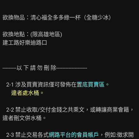
欲換物品：清心福全多多綠一杯（全糖少冰）

欲換地點：(限高雄地區)

建工路好樂迪路口

---------以 下 請 勿 刪 除--------------------

   2-1 涉及買賣資訊僅可發佈在
置底買賣區。
違者處水桶。
2-2 禁止收取/交付金錢之共乘文，或轉讓商業會籍，
違者刪文併水桶。

   2-3 禁止交易各式
網路平台的會員帳戶
，例如:徵求開