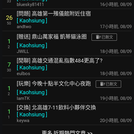
33
bluesky81411
16小時前
,
08/09
[問題] 高雄第一殯儀館附近住宿
26
[
Kaohsiung
]
50
andtwo
17小時前
,
08/09
[贈送] 鼎山萬家福 凱蒂貓泳圈
已刪文
1
[
Kaohsiung
]
2
JWILL
18小時前
,
08/09
[閒聊] 高雄交通混亂指數484更高了?
7
[
Kaohsiung
]
30
eulbos
18小時前
,
08/09
[玩樂] 今晚十點半文化中心夜跑
已刪文
1
[
Kaohsiung
]
2
IamTK
19小時前
,
08/09
[交換] 北高雄7-11飲料小夥伴交換
1
[
Kaohsiung
]
1
keywa
20小時前
,
08/09
更多 近期熱門文章 >>