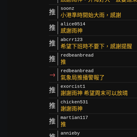
soonz
推
小港準時開始大雨，感謝
alice0514
推
感謝雨神
abcrr123
推
希望下班時不要下，感謝提醒
redbeanbread
推
推
redbeanbread
→
氣象局推播警報了
exorcist1
推
謝謝雨神 希望周末可以放晴
chicken531
推
謝謝雨神
martian117
推
推
annieby
推