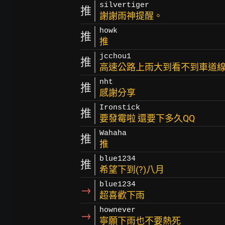
silvertiger
推
謝謝雨神提醒。
howk
推
推
jcchou1
推
高速公路上雨大到看不到車道
nht
推
感謝分享
Ironstick
推
要發霉啦 還要下多久QQ
Wahaha
推
推
blue1234
推
希望下到(?)八月
blue1234
→
超喜歡下雨
hownever
→
寧願下雨也不要熱死