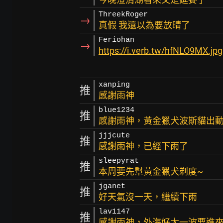
ThreekRoger
→
真假 我還以為要放晴了
Feriohan
→
https://i.verb.tw/hfNLO9MX.jpg
xanping
推
感謝雨神
blue1234
推
感謝雨神，黃金獵犬波斯貓出
jjjcute
推
感謝雨神，已經下雨了
sleepyrat
推
本周要先幫黃金獵犬剃度~
jganet
推
好天氣沒一天，繼續下雨
lav1147
推
感謝雨神，外海好大一波要進