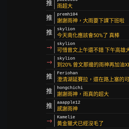
推
雨超大
premh104
推
謝謝雨神，大雨要下課下班啦
skylion
推
今天南化應該會50%了 真棒
skylion
→
可惜曾文上午還不錯 下午高雄
skylion
→
到20% 曾文那邊的雨神再加油X
Feriohan
推
澄清湖延賽拉，還在路上塞的
hongchichi
推
謝謝雨神，雨真的超大
aaapple12
推
感謝雨神
Kamelie
→
黃金獵犬已經沒毛了