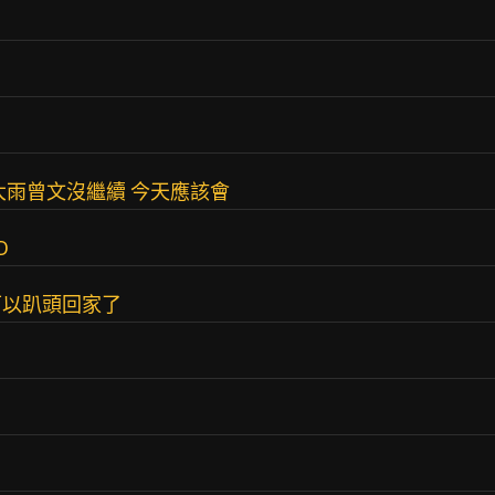
大雨曾文沒繼續 今天應該會
D
可以趴頭回家了