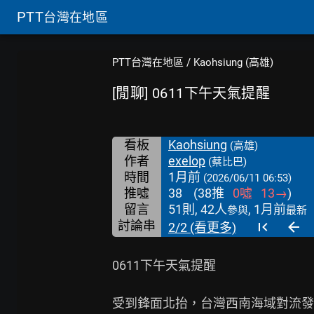
PTT
台灣在地區
PTT台灣在地區
/
Kaohsiung (高雄)
[閒聊] 0611下午天氣提醒
看板
Kaohsiung
(高雄)
作者
exelop
(蔡比巴)
時間
1月前
(2026/06/11 06:53)
推噓
38
(
38
推
0
噓
13
→
)
留言
51則, 42人
, 1月前
參與
最新
討論串
2/2 (看更多)
0611下午天氣提醒

受到鋒面北抬，台灣西南海域對流發