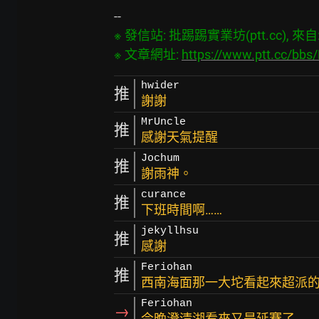
※ 發信站: 批踢踢實業坊(ptt.cc), 來自: 1
※ 文章網址: 
https://www.ptt.cc/bb
hwider
推
謝謝
MrUncle
推
感謝天氣提醒
Jochum
推
謝雨神。
curance
推
下班時間啊……
jekyllhsu
推
感謝
Feriohan
推
西南海面那一大坨看起來超派的.
Feriohan
→
今晚澄清湖看來又是延賽了