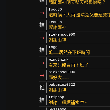
請問雨神明天整天都很慘嗎？
food36
→
這時候下大雨 澄清湖又要延賽
LeoPan
推
感謝雨神
siekensou000
→
謝謝雨神
togg
推
乾……居然在下班時間
wingthink
→
看來只能冒雨下班了
siekensou000
→
雨好大…….
babymini0822
推
謝謝雨神
triphop
推
謝謝，繼續補水庫。
pb220606