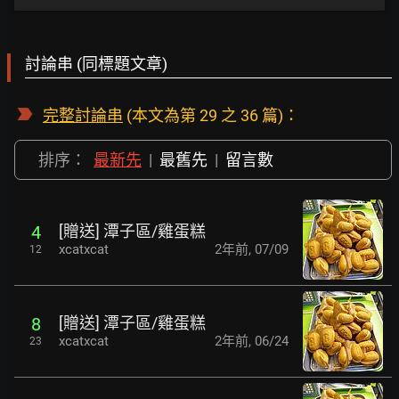
討論串 (同標題文章)
完整討論串
(本文為第 29 之 36 篇)：
排序：
最新先
|
最舊先
|
留言數
[贈送] 潭子區/雞蛋糕
4
xcatxcat
2年前
,
07/09
12
[贈送] 潭子區/雞蛋糕
8
xcatxcat
2年前
,
06/24
23