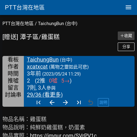
PTT
台灣在地區
PTT台灣在地區
/
TaichungBun (台中)
[贈送] 潭子區/雞蛋糕
＋收藏
分享
看板
TaichungBun
(台中)
作者
xcatxcat
(萬物之靈如此可悲)
時間
3年前
(2023/05/24 11:29)
推噓
2
(
2
推
0
噓
5
→
)
留言
7則, 3人
參與
討論串
29/36 (看更多)
說明
物品名稱：雞蛋糕

物品說明：純鮮奶雞蛋糕，奶蛋素

物品實照：
https://imgur.com/SVrPV1c