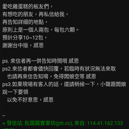
愛吃雞蛋糕的板友們，

有想吃的朋友，再私信給我，

再告知詳細的地點，

原則上是一個人兩包，每包六顆。

預計分享10~12包，

謝謝台中版，感恩

ps. 來信者再一併告知時間唷 感恩

ps2.來信者都會儘快回覆，若臨時有狀況無法來取

    也請再來信告知唷，免得闆娘空等 感恩

ps3.如果現場有客人的話，還請稍候一下，小聲跟闆娘
說一下要領

    以免不好意思，感恩

※ 發信站: 批踢踢實業坊(ptt.cc), 來自: 114.41.162.133 