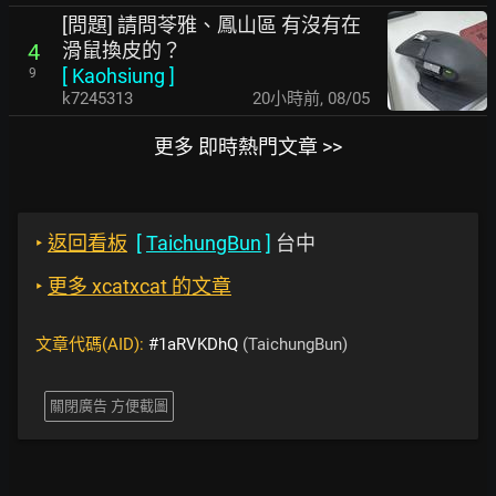
[問題] 請問苓雅、鳳山區 有沒有在
滑鼠換皮的？
4
[
Kaohsiung
]
9
k7245313
20小時前
,
08/05
更多 即時熱門文章 >>
‣
返回看板
[
TaichungBun
]
台中
‣
更多 xcatxcat 的文章
文章代碼(AID):
#1aRVKDhQ
(TaichungBun)
關閉廣告 方便截圖