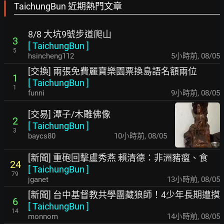
TaichungBun 近期熱門文章
8/8 大坑9號步道爬山
3
[
TaichungBun
]
5
hsincheng112
5小時前
,
08/05
[交換] 兩張免費麗寶樂園票換島語名額兩位
1
[
TaichungBun
]
1
funni
9小時前
,
08/05
[交易] 潭子/木雕佛像
2
[
TaichungBun
]
3
baycs80
10小時前
,
08/05
[新聞] 重砲回擊盧秀燕 賴清德：非洲豬瘟、食
24
[
TaichungBun
]
79
jganet
13小時前
,
08/05
[新聞] 台中基督教共學團藏狼師！4少年長期遭摸
6
[
TaichungBun
]
14
monnom
14小時前
,
08/05