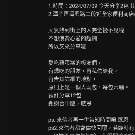
1.時間：2024/07/09 今天分享2
2.潭子區潭興路二段近全家便利商店(
天氣熱到街上的人完全變不見啦

不想浪費心愛的麵糊

所以又來分享囉

愛吃雞蛋糕的板友們，

有想吃的朋友，再私信給我，

再告知詳細的地點，

原則上是一個人兩包，每包六顆。

預計分享12包

謝謝台中版，感恩

ps. 來信者再一併告知時間唷 感恩

ps2.來信者都會儘快回覆，若臨時有