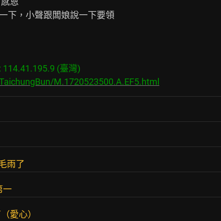
候一下，小聲跟闆娘說一下要領

14.41.195.9 (臺灣)

s/TaichungBun/M.1720523500.A.EF5.html
毛雨了
第一
丁（愛心）