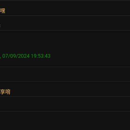
氣嘿
<
分享唷