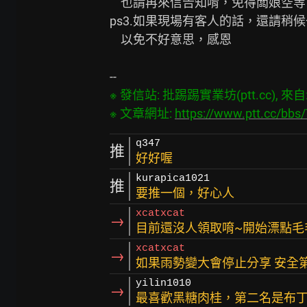
    也請再來信告知唷，免得闆娘空等 感恩

ps3.如果現場有客人的話，還請稍
    以免不好意思，感恩

※ 發信站: 批踢踢實業坊(ptt.cc), 來自: 1
※ 文章網址: 
https://www.ptt.cc/bb
q347
推
好好喔
kurapica1021
推
要推一個，好心人
xcatxcat
→
目前還沒人領取唷~開始漂點毛
xcatxcat
→
如果雨勢變大會停止分享 安全
yilin1010
→
最喜歡黑糖肉桂，第二名是布