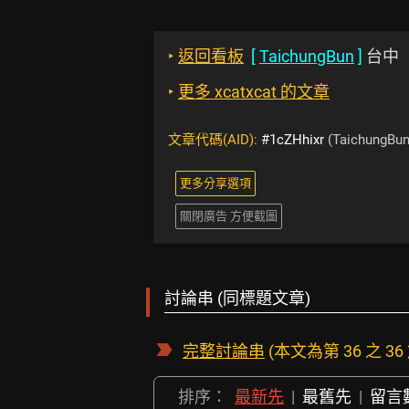
‣
返回看板
[
TaichungBun
]
台中
‣
更多 xcatxcat 的文章
文章代碼(AID):
#1cZHhixr
(TaichungBun
更多分享選項
關閉廣告 方便截圖
討論串 (同標題文章)
完整討論串
(本文為第 36 之 36
排序：
最新先
|
最舊先
|
留言