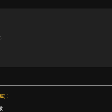
)
 篇)：
數