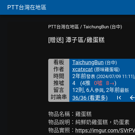
PTT
台灣在地區
PTT台灣在地區
/
TaichungBun (台中)
[贈送] 潭子區/雞蛋糕
看板
TaichungBun
(台中)
作者
xcatxcat
(原味雞蛋喵)
時間
2年前
發表
(2024/07/09 11:11)
推噓
4
(
4
推
0
噓
8
→
)
留言
12則, 6人
, 2年前
參與
最新
討論串
36/36 (看更多)
物品名稱：雞蛋糕

物品說明：純鮮奶雞蛋糕，奶蛋素

物品實照：
https://imgur.com/SVrP