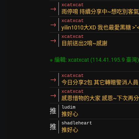
xcatxcat
→
雨停唷 持續分享中~想吃別客
xcatxcat
→
yilin1010大XD 我也最愛黑糖 >"
xcatxcat
→
目前送出2唷~感謝
xcatxcat
→
今日分享2包 其它轉贈警消人員
xcatxcat
→
感恩惜物的大家 感恩~下次再
ludim
推
推好心
shadleheart
推
推好心