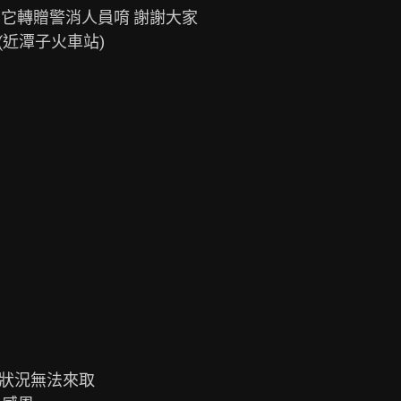
包 其它轉贈警消人員唷 謝謝大家

近潭子火車站)

狀況無法來取
