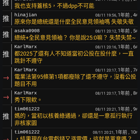
推
我也支持蓋核5，不過dpp不可能
1年前
, 4
hinajian
08/11 19:56,
F
推
原來你是總統還是什麼全民意見領袖嗎 失敬失敬
1年前
, 5
asaka0908
08/11 20:12,
F
推
總統+全民意見領袖？ 你是說25:0嘛？ 失禁失禁~
1年前
, 6
KarlMarx
08/11 20:16,
F
推
都2025了還有人不知道當初公投在投什麼，一直
跳針不遵守
1年前
, 7
KarlMarx
08/11 20:17,
F
→
電業法第95條第1項都廢除了還不遵守，沒看公投
題目不用
1年前
, 8
KarlMarx
08/11 20:17,
F
→
秀下限欸。
1年前
, 9
tim061222
08/11 20:21,
F
推
媽的，當初以核養綠通過，卻還是一意孤行執行
非核家園
1年前
, 10
tim061222
08/11 20:21,
F
→
，結果現在台電虧錢又漲電價，這就是黨意嗎？