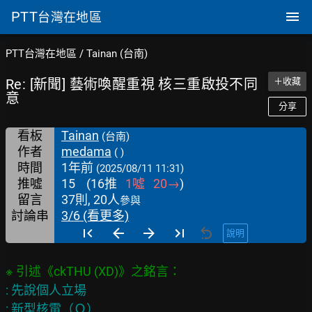
PTT
台灣在地區
PTT台灣在地區
/
Tainan (台南)
Re: [新聞] 藝術喚醒重視 核三重啟投不同
＋收藏
意
分享
看板
Tainan
(台南)
作者
medama
( )
時間
1年前
(2025/08/11 11:31)
推噓
15
(
16
推
1
噓
20
→
)
留言
37則, 20人
參與
討論串
3/6 (看更多)
說明
: 先說個人立場

: 新型核電（Ｏ）
