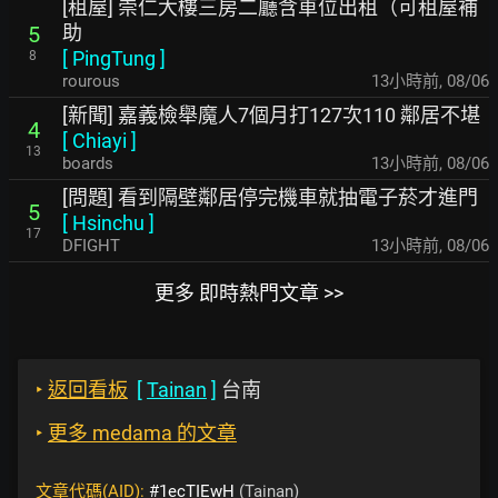
[租屋] 崇仁大樓三房二廳含車位出租（可租屋補
助
5
[
PingTung
]
8
rourous
13小時前
,
08/06
[新聞] 嘉義檢舉魔人7個月打127次110 鄰居不堪
4
[
Chiayi
]
13
boards
13小時前
,
08/06
[問題] 看到隔壁鄰居停完機車就抽電子菸才進門
5
[
Hsinchu
]
17
DFIGHT
13小時前
,
08/06
更多 即時熱門文章 >>
‣
返回看板
[
Tainan
]
台南
‣
更多 medama 的文章
文章代碼(AID):
#1ecTIEwH
(Tainan)