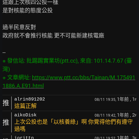
這跟上次核四公投一樣

是對核能的態度公投

過半民意反對

政府就不會推行核能 更不可能新建核電廠

※ 發信站: 批踢踢實業坊(ptt.cc), 來自: 101.14.7.67 (臺
灣)

※ 文章網址: 
https://www.ptt.cc/bbs/Tainan/M.175491
1886.A.E91.html
1年前
, 1
alrin891202
08/11 19:35,
F
推
這篇正解
1年前
, 2
aikoDisk
08/11 19:42,
F
推
上次公投也是「以核養綠」啊 你覺得他們有遵守
過嗎
1年前
, 3
iorittn
08/11 19:52,
F