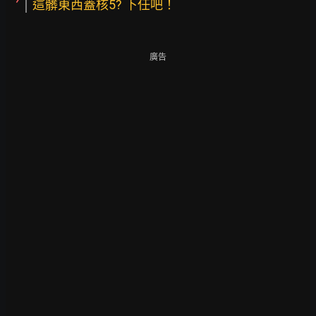
這髒東西蓋核5? 下任吧！
廣告