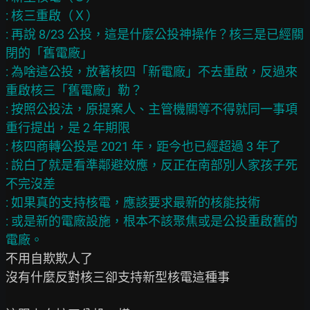
: 核三重啟（Ｘ）

: 再說 8/23 公投，這是什麼公投神操作？核三是已經關
閉的「舊電廠」

: 為啥這公投，放著核四「新電廠」不去重啟，反過來
重啟核三「舊電廠」勒？

: 按照公投法，原提案人、主管機關等不得就同一事項
重行提出，是 2 年期限

: 核四商轉公投是 2021 年，距今也已經超過 3 年了

: 說白了就是看準鄰避效應，反正在南部別人家孩子死
不完沒差

: 如果真的支持核電，應該要求最新的核能技術

: 或是新的電廠設施，根本不該聚焦或是公投重啟舊的
不用自欺欺人了

沒有什麼反對核三卻支持新型核電這種事
