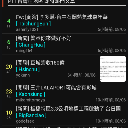
PTT台灣在地區 即時熱門文章
Fw: [商演] 李多慧-台中石岡熱氣球嘉年華
4
[
TaichungBun
]
11
ashinly1021
5小時前
,
08/06
[新聞] 警察你來做好不好
6
[
ChangHua
]
10
ming164
6小時前
,
08/06
[閒聊] 巨城營收180億
20
[
Hsinchu
]
43
yokann
6小時前
,
08/06
[閒聊] 三井LALAPORT可能會有影城
23
[
Kaohsiung
]
54
mikamitomoya
10小時前
,
08/06
[新聞] 板橋特區3.3公頃地標工程啟動了 台日團
10
[
BigBanciao
]
25
godofsex
10小時前
,
08/06