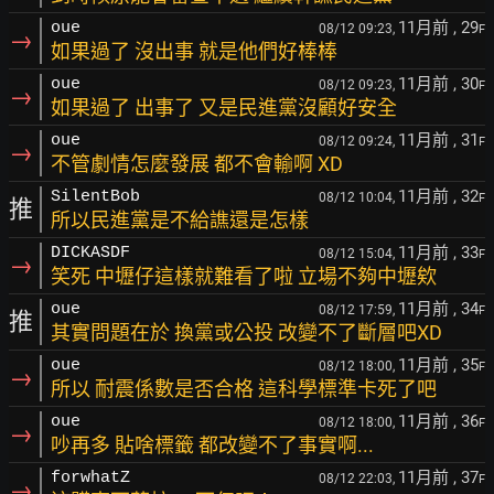
11月前
, 29
oue
08/12 09:23,
F
→
如果過了 沒出事 就是他們好棒棒
11月前
, 30
oue
08/12 09:23,
F
→
如果過了 出事了 又是民進黨沒顧好安全
11月前
, 31
oue
08/12 09:24,
F
→
不管劇情怎麼發展 都不會輸啊 XD
11月前
, 32
SilentBob
08/12 10:04,
F
推
所以民進黨是不給譙還是怎樣
11月前
, 33
DICKASDF
08/12 15:04,
F
→
笑死 中壢仔這樣就難看了啦 立場不夠中壢欸
11月前
, 34
oue
08/12 17:59,
F
推
其實問題在於 換黨或公投 改變不了斷層吧XD
11月前
, 35
oue
08/12 18:00,
F
→
所以 耐震係數是否合格 這科學標準卡死了吧
11月前
, 36
oue
08/12 18:00,
F
→
吵再多 貼啥標籤 都改變不了事實啊...
11月前
, 37
forwhatZ
08/12 22:03,
F
→