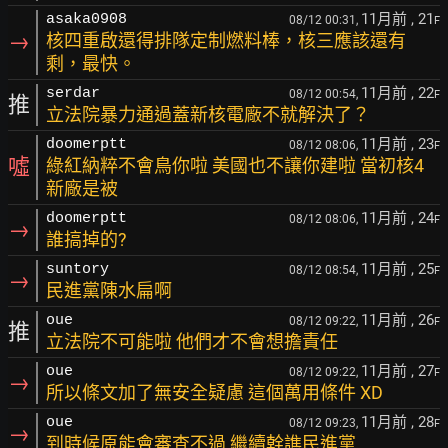
11月前
, 21
asaka0908
08/12 00:31,
F
→
核四重啟還得排隊定制燃料棒，核三應該還有
剩，最快。
11月前
, 22
serdar
08/12 00:54,
F
推
立法院暴力通過蓋新核電廠不就解決了？
11月前
, 23
doomerptt
08/12 08:06,
F
噓
綠紅納粹不會鳥你啦 美國也不讓你建啦 當初核4
新廠是被
11月前
, 24
doomerptt
08/12 08:06,
F
→
誰搞掉的?
11月前
, 25
suntory
08/12 08:54,
F
→
民進黨陳水扁啊
11月前
, 26
oue
08/12 09:22,
F
推
立法院不可能啦 他們才不會想擔責任
11月前
, 27
oue
08/12 09:22,
F
→
所以條文加了無安全疑慮 這個萬用條件 XD
11月前
, 28
oue
08/12 09:23,
F
→
到時候原能會審查不過 繼續幹譙民進黨