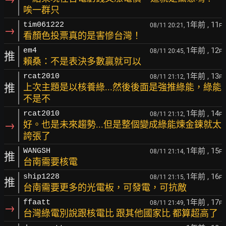
唉一群只
1年前
, 11
tim061222
08/11 20:21,
F
→
看顏色投票真的是害慘台灣！
1年前
, 12
em4
08/11 20:45,
F
推
賴桑：不是表決多數贏就可以
1年前
, 13
rcat2010
08/11 21:12,
F
推
上次主題是以核養綠...然後後面是強推綠能，綠能
不是不
1年前
, 14
rcat2010
08/11 21:12,
F
→
好。也是未來趨勢...但是整個變成綠能煉金鍊就太
誇張了
1年前
, 15
WANGSH
08/11 21:14,
F
推
台南需要核電
1年前
, 16
ship1228
08/11 21:15,
F
推
台南需要更多的光電板，可發電，可抗敵
1年前
, 17
ffaatt
08/11 21:49,
F
→
台灣綠電別說跟核電比 跟其他國家比 都算超高了