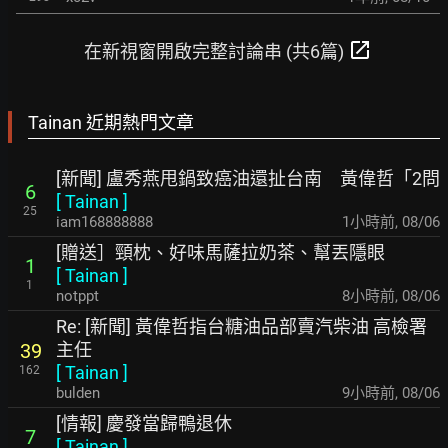
open_in_new
在新視窗開啟完整討論串 (共6篇)
Tainan 近期熱門文章
[新聞] 盧秀燕甩鍋致癌油還扯台南 黃偉哲「2問
6
[
Tainan
]
25
iam168888888
1小時前
,
08/06
[贈送］頸枕、好味馬薩拉奶茶、幫丟隱眼
1
[
Tainan
]
1
notppt
8小時前
,
08/06
Re: [新聞] 黃偉哲指台糖油品部賣汽柴油 高檢署
主任
39
[
Tainan
]
162
bulden
9小時前
,
08/06
[情報] 慶發當歸鴨退休
7
[
Tainan
]